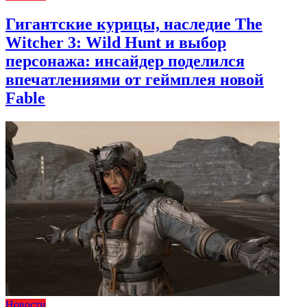
Гигантские курицы, наследие The
Witcher 3: Wild Hunt и выбор
персонажа: инсайдер поделился
впечатлениями от геймплея новой
Fable
Новости