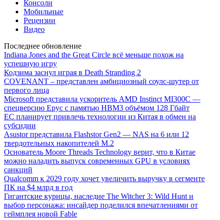
Консоли
Мобильные
Рецензии
Видео
Последнее обновление
Indiana Jones and the Great Circle всё меньше похож на
успешную игру
Кодзима заснул играя в Death Stranding 2
COVENANT – представлен амбициозный соулс-шутер от
первого лица
Microsoft представила ускоритель AMD Instinct MI300C —
спецверсию Epyc с памятью HBM3 объёмом 128 Гбайт
ЕС планирует привлечь технологии из Китая в обмен на
субсидии
Asustor представила Flashstor Gen2 — NAS на 6 или 12
твердотельных накопителей M.2
Основатель Moore Threads Technology верит, что в Китае
можно наладить выпуск современных GPU в условиях
санкций
Qualcomm к 2029 году хочет увеличить выручку в сегменте
ПК на $4 млрд в год
Гигантские курицы, наследие The Witcher 3: Wild Hunt и
выбор персонажа: инсайдер поделился впечатлениями от
геймплея новой Fable