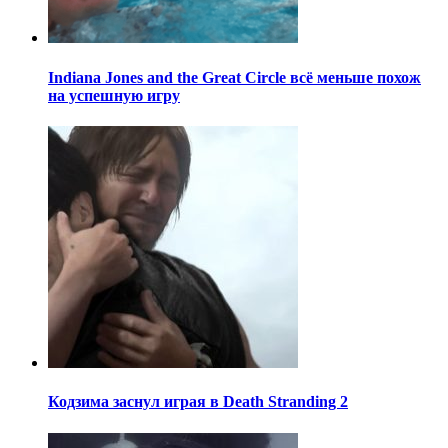
Indiana Jones and the Great Circle всё меньше похож
на успешную игру
Кодзима заснул играя в Death Stranding 2