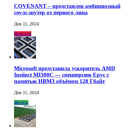
COVENANT – представлен амбициозный
соулс-шутер от первого лица
Дек 11, 2024
Новости
Microsoft представила ускоритель AMD
Instinct MI300C — спецверсию Epyc с
памятью HBM3 объёмом 128 Гбайт
Дек 11, 2024
Железо