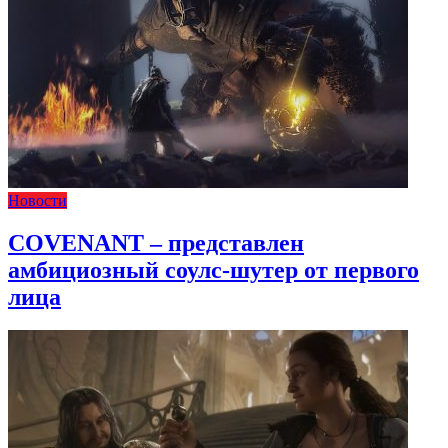
Новости
COVENANT – представлен
амбициозный соулс-шутер от первого
лица