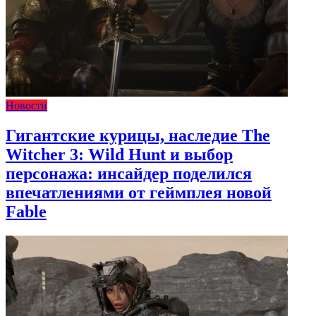
Новости
Гигантские курицы, наследие The
Witcher 3: Wild Hunt и выбор
персонажа: инсайдер поделился
впечатлениями от геймплея новой
Fable