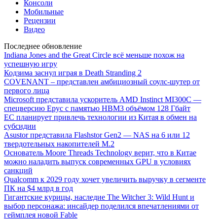
Консоли
Мобильные
Рецензии
Видео
Последнее обновление
Indiana Jones and the Great Circle всё меньше похож на
успешную игру
Кодзима заснул играя в Death Stranding 2
COVENANT – представлен амбициозный соулс-шутер от
первого лица
Microsoft представила ускоритель AMD Instinct MI300C —
спецверсию Epyc с памятью HBM3 объёмом 128 Гбайт
ЕС планирует привлечь технологии из Китая в обмен на
субсидии
Asustor представила Flashstor Gen2 — NAS на 6 или 12
твердотельных накопителей M.2
Основатель Moore Threads Technology верит, что в Китае
можно наладить выпуск современных GPU в условиях
санкций
Qualcomm к 2029 году хочет увеличить выручку в сегменте
ПК на $4 млрд в год
Гигантские курицы, наследие The Witcher 3: Wild Hunt и
выбор персонажа: инсайдер поделился впечатлениями от
геймплея новой Fable