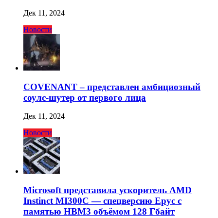
Дек 11, 2024
Новости
COVENANT – представлен амбициозный
соулс-шутер от первого лица
Дек 11, 2024
Новости
Microsoft представила ускоритель AMD
Instinct MI300C — спецверсию Epyc с
памятью HBM3 объёмом 128 Гбайт