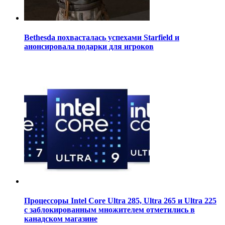
Bethesda похвасталась успехами Starfield и
анонсировала подарки для игроков
Процессоры Intel Core Ultra 285, Ultra 265 и Ultra 225
с заблокированным множителем отметились в
канадском магазине