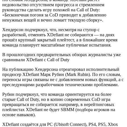
недовольство отсутствием прогресса и стремлением
руководства сделать игру похожей на Call of Duty:
«Бесконечная погоня за CoD приводит к добавлению
ненужных вещей и вечно ломает текущую сборку».
Хендерсон подчеркнул, что, несмотря на ступор с
разработкой, отменять XDefiant не собираются — на днях
прошёл крупный закрытый плейтест, а в ближайшее время
команда планирует масштабные публичные испытания.
В прошлогодних предварительных обзорах журналисты уже
сравнивали XDefiant с Call of Duty
На публикацию Хендерсона отреагировал исполнительный
продюсер XDefiant Марк Рубин (Mark Rubin). По его словам,
переносы игры связаны не с добавлением новых функций, а с
преследующими разработчиков техническими проблемами.
Рубин подчеркнул, что команда ориентируется на более
старые Call of Duty, но в копию современных CoD игра
превращаться не собирается: например, в нерейтинговых
плейлистах XDefiant не будет SBMM (подбора игроков на
основе навыков).
XDefiant создаётся для PC (Ubisoft Connect), PS4, PS5, Xbox