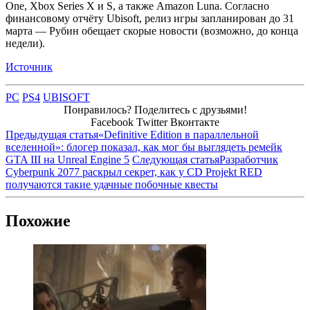
One, Xbox Series X и S, а также Amazon Luna. Согласно
финансовому отчёту Ubisoft, релиз игры запланирован до 31
марта — Рубин обещает скорые новости (возможно, до конца
недели).
Источник
PC
PS4
UBISOFT
Понравилось? Поделитесь с друзьями!
Facebook
Twitter
Вконтакте
Предыдущая статья
«Definitive Edition в параллельной
вселенной»: блогер показал, как мог бы выглядеть ремейк
GTA III на Unreal Engine 5
Следующая статья
Разработчик
Cyberpunk 2077 раскрыл секрет, как у CD Projekt RED
получаются такие удачные побочные квесты
Похожие