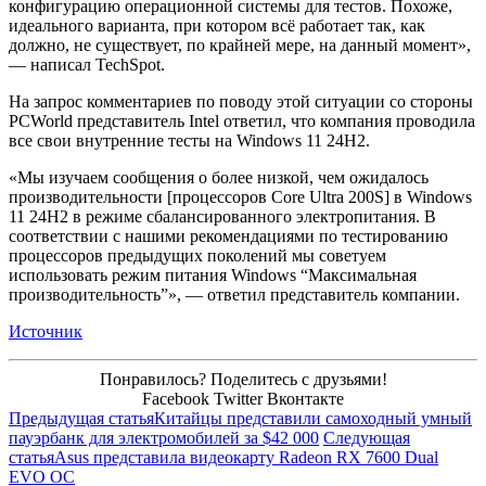
конфигурацию операционной системы для тестов. Похоже,
идеального варианта, при котором всё работает так, как
должно, не существует, по крайней мере, на данный момент»,
— написал TechSpot.
На запрос комментариев по поводу этой ситуации со стороны
PCWorld представитель Intel ответил, что компания проводила
все свои внутренние тесты на Windows 11 24H2.
«Мы изучаем сообщения о более низкой, чем ожидалось
производительности [процессоров Core Ultra 200S] в Windows
11 24H2 в режиме сбалансированного электропитания. В
соответствии с нашими рекомендациями по тестированию
процессоров предыдущих поколений мы советуем
использовать режим питания Windows “Максимальная
производительность”», — ответил представитель компании.
Источник
Понравилось? Поделитесь с друзьями!
Facebook
Twitter
Вконтакте
Предыдущая статья
Китайцы представили самоходный умный
пауэрбанк для электромобилей за $42 000
Следующая
статья
Asus представила видеокарту Radeon RX 7600 Dual
EVO OC