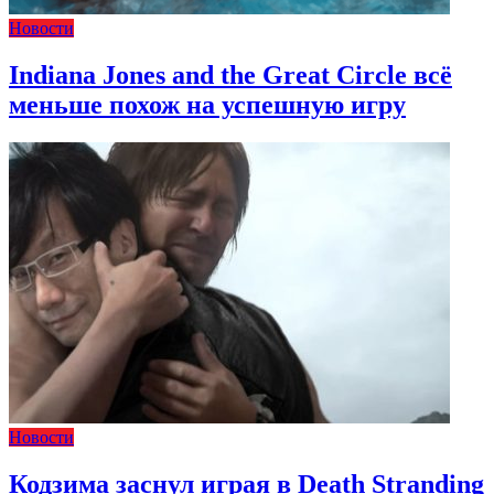
Новости
Indiana Jones and the Great Circle всё
меньше похож на успешную игру
Новости
Кодзима заснул играя в Death Stranding