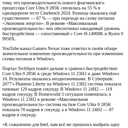
тому, что производительность нового флагманского
процессора Core Ultra 9 285K снизилась на 55 % в
одноядерном тесте Cinebench 2024. Разница оказалась ещё
существеннее — 67 % — при переходе на схему питания
«Экономия энергии». В режиме «Максимальная
производительность» чип обеспечивал ожидаемый уровень
быстродействия — сопоставимый с Core i9-14900K и Ryzen 9
9950X.
YouTube-канал Gamers Nexus тоже отметил в своём обзоре
значительное изменение производительности при изменении
схемы питания в Windows.
Портал TechSpot пошёл дальше и сравнил быстродействие
Core Ultra 9 285K в среде Windows 11 23H2 и даже Windows
10. Результаты оказались неоднозначными. В Cyberpunk:
2077′s Phantom Liberty на Windows 11 23H2 система показала
пиковые 129 кадров секунду. В Windows 11 24H2 — 119
кадров секунду. В Homeworld 3 ситуация поменялась: в
Windows 11 23H2 в режиме «Максимальная
производительность» система на базе Core Ultra 9 285K
показала 70 кадров в секунду, а в Windows 11 24H2 — 87
кадров в секунду.
«К сожалению для Intel, нам всё же пришлось выбрать одну