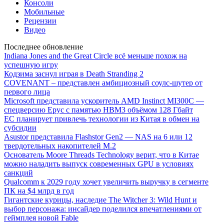
Консоли
Мобильные
Рецензии
Видео
Последнее обновление
Indiana Jones and the Great Circle всё меньше похож на
успешную игру
Кодзима заснул играя в Death Stranding 2
COVENANT – представлен амбициозный соулс-шутер от
первого лица
Microsoft представила ускоритель AMD Instinct MI300C —
спецверсию Epyc с памятью HBM3 объёмом 128 Гбайт
ЕС планирует привлечь технологии из Китая в обмен на
субсидии
Asustor представила Flashstor Gen2 — NAS на 6 или 12
твердотельных накопителей M.2
Основатель Moore Threads Technology верит, что в Китае
можно наладить выпуск современных GPU в условиях
санкций
Qualcomm к 2029 году хочет увеличить выручку в сегменте
ПК на $4 млрд в год
Гигантские курицы, наследие The Witcher 3: Wild Hunt и
выбор персонажа: инсайдер поделился впечатлениями от
геймплея новой Fable