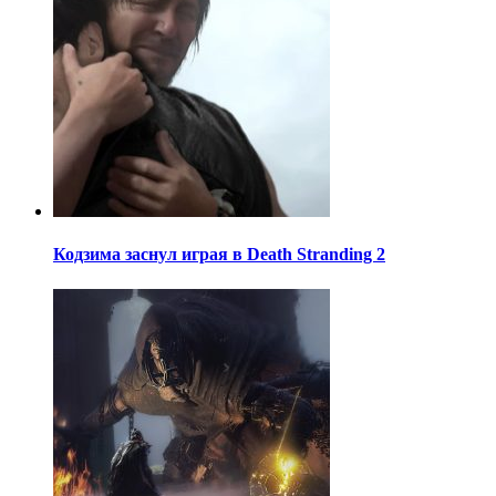
Кодзима заснул играя в Death Stranding 2