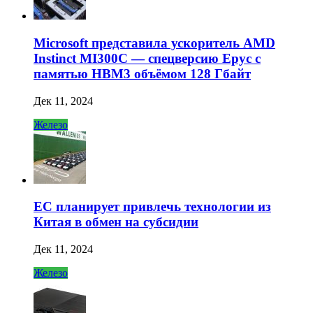
Microsoft представила ускоритель AMD
Instinct MI300C — спецверсию Epyc с
памятью HBM3 объёмом 128 Гбайт
Дек 11, 2024
Железо
ЕС планирует привлечь технологии из
Китая в обмен на субсидии
Дек 11, 2024
Железо