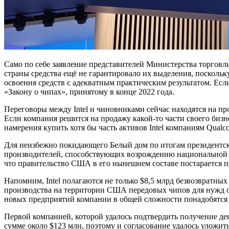
Само по себе заявление представителей Министерства торговл
страны средства ещё не гарантировало их выделения, поскольк
освоения средств с адекватным практическим результатом. Есл
«Закону о чипах», принятому в конце 2022 года.
Переговоры между Intel и чиновниками сейчас находятся на пр
Если компания решится на продажу какой-то части своего биз
намерения купить хотя бы часть активов Intel компаниям Qual
Для неизбежно покидающего Белый дом по итогам президентских
производителей, способствующих возрождению национальной п
что правительство США в его нынешнем составе постарается по
Напомним, Intel полагаются не только $8,5 млрд безвозвратны
производства на территории США передовых чипов для нужд о
новых предприятий компании в общей сложности понадобятся 
Первой компанией, которой удалось подтвердить получение дене
сумме около $123 млн, поэтому и согласование удалось уложит