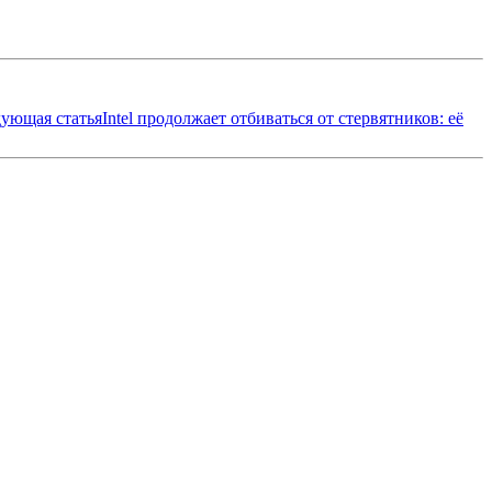
ующая статья
Intel продолжает отбиваться от стервятников: её