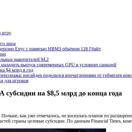
ю игру
го лица
ецверсию Epyc с памятью HBM3 объёмом 128 Гбайт
дии
тельных накопителей M.2
но наладить выпуск современных GPU в условиях санкций
на $4 млрд в год
 персонажа: инсайдер поделился впечатлениями от геймплея ново
ки для игроков
 субсидии на $8,5 млрд до конца года
 и Польше, как уже отмечалось, не коснулась планов по расши
астей страны целевые субсидии. По данным Financial Times, комп