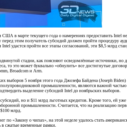
и США в марте текущего года о намерениях предоставить Intel 
у перед этим получатель субсидий должен пройти процедуру ауд
и Intel удастся пройти все этапы согласований, эти $8,5 млрд 
одвинутой стадии, как поясняют осведомлённые источники, но до
неса, то это может буквально «обнулить» все достигнутые дого
comm, Broadcom и Arm.
 выборов 5 ноября этого года Джозефа Байдена (Joseph Biden) 
олупроводниковой промышленности, являются важной частью св
дтвердить выделение субсидий Intel до ноябрьских выборов.
х субсидий, но и $11 млрд льготных кредитов. Кроме того, ей у
боронной промышленности. Считается, что на реализацию перво
$100 млрд.
г по «Закону о чипах», на этой неделе удалось стать американск
ь в сжатые временные рамки.