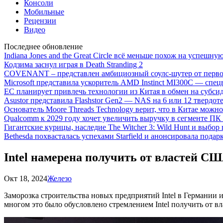
Консоли
Мобильные
Рецензии
Видео
Последнее обновление
Indiana Jones and the Great Circle всё меньше похож на успешну
Кодзима заснул играя в Death Stranding 2
COVENANT – представлен амбициозный соулс-шутер от перво
Microsoft представила ускоритель AMD Instinct MI300C — сп
ЕС планирует привлечь технологии из Китая в обмен на субси
Asustor представила Flashstor Gen2 — NAS на 6 или 12 твердо
Основатель Moore Threads Technology верит, что в Китае мож
Qualcomm к 2029 году хочет увеличить выручку в сегменте ПК 
Гигантские курицы, наследие The Witcher 3: Wild Hunt и выбор
Bethesda похвасталась успехами Starfield и анонсировала подар
Intel намерена получить от властей США
Окт 18, 2024
Железо
Заморозка строительства новых предприятий Intel в Германии
многом это было обусловлено стремлением Intel получить от вл