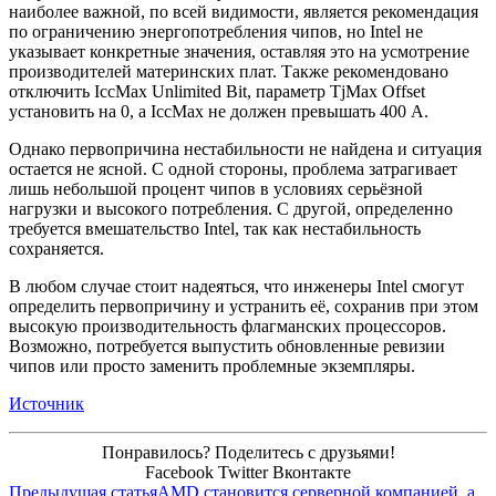
наиболее важной, по всей видимости, является рекомендация
по ограничению энергопотребления чипов, но Intel не
указывает конкретные значения, оставляя это на усмотрение
производителей материнских плат. Также рекомендовано
отключить IccMax Unlimited Bit, параметр TjMax Offset
установить на 0, а IccMax не должен превышать 400 А.
Однако первопричина нестабильности не найдена и ситуация
остается не ясной. С одной стороны, проблема затрагивает
лишь небольшой процент чипов в условиях серьёзной
нагрузки и высокого потребления. С другой, определенно
требуется вмешательство Intel, так как нестабильность
сохраняется.
В любом случае стоит надеяться, что инженеры Intel смогут
определить первопричину и устранить её, сохранив при этом
высокую производительность флагманских процессоров.
Возможно, потребуется выпустить обновленные ревизии
чипов или просто заменить проблемные экземпляры.
Источник
Понравилось? Поделитесь с друзьями!
Facebook
Twitter
Вконтакте
Предыдущая статья
AMD становится серверной компанией, а