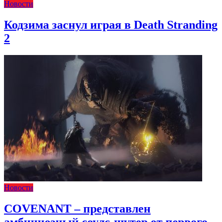
Новости
Кодзима заснул играя в Death Stranding
2
Новости
COVENANT – представлен
амбициозный соулс-шутер от первого