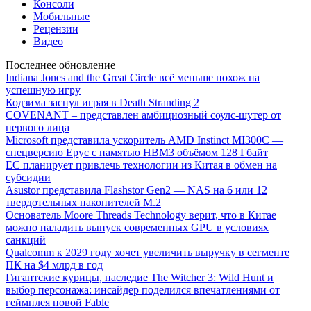
Консоли
Мобильные
Рецензии
Видео
Последнее обновление
Indiana Jones and the Great Circle всё меньше похож на
успешную игру
Кодзима заснул играя в Death Stranding 2
COVENANT – представлен амбициозный соулс-шутер от
первого лица
Microsoft представила ускоритель AMD Instinct MI300C —
спецверсию Epyc с памятью HBM3 объёмом 128 Гбайт
ЕС планирует привлечь технологии из Китая в обмен на
субсидии
Asustor представила Flashstor Gen2 — NAS на 6 или 12
твердотельных накопителей M.2
Основатель Moore Threads Technology верит, что в Китае
можно наладить выпуск современных GPU в условиях
санкций
Qualcomm к 2029 году хочет увеличить выручку в сегменте
ПК на $4 млрд в год
Гигантские курицы, наследие The Witcher 3: Wild Hunt и
выбор персонажа: инсайдер поделился впечатлениями от
геймплея новой Fable