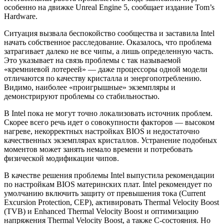
особенно на движке Unreal Engine 5, сообщает
издание Tom’s
Hardware.
Ситуация вызвала беспокойство сообщества и заставила Intel
начать собственное расследование. Оказалось, что проблема
затрагивает далеко не все чипы, а лишь определенную часть.
Это указывает на связь проблемы с так называемой
«кремниевой лотереей» — даже процессоры одной модели
отличаются по качеству кристалла и энергопотреблению.
Видимо, наиболее «проигрышные» экземпляры и
демонстрируют проблемы со стабильностью.
В Intel пока не могут точно локализовать источник проблем.
Скорее всего речь идет о совокупности факторов — высоком
нагреве, некорректных настройках BIOS и недостаточно
качественных экземплярах кристаллов. Устранение подобных
моментов может занять немало времени и потребовать
физической модификации чипов.
В качестве решения проблемы Intel выпустила рекомендации
по настройкам BIOS материнских плат. Intel рекомендует по
умолчанию включить защиту от превышения тока (Current
Excursion Protection, CEP), активировать Thermal Velocity Boost
(TVB) и Enhanced Thermal Velocity Boost и оптимизацию
напряжения Thermal Velocity Boost, а также C-состояния. Но