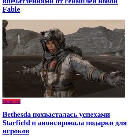
впечатлениями от геймплея новой
Fable
Новости
Bethesda похвасталась успехами
Starfield и анонсировала подарки для
игроков