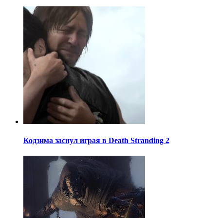
Кодзима заснул играя в Death Stranding 2