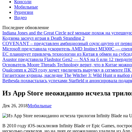
Консоли
Мобильные
Рецензии
Видео
Последнее обновление
Indiana Jones and the Great Circle всё меньше похож на успешну
Кодзима заснул играя в Death Stranding 2
COVENANT – представлен амбициозный соулс-шутер от перво
Microsoft представила ускоритель AMD Instinct MI300C — сп
ЕС планирует привлечь технологии из Китая в обмен на субси
Asustor представила Flashstor Gen2 — NAS на 6 или 12 твердо
Основатель Moore Threads Technology верит, что в Китае мож
Qualcomm к 2029 году хочет увеличить выручку в сегменте ПК 
Гигантские курицы, наследие The Witcher 3: Wild Hunt и выбор
Bethesda похвасталась успехами Starfield и анонсировала подар
Из App Store неожиданно исчезла трилоги
Дек 26, 2018
Мобильные
В 2010 году iOS-эксклюзив
Infinity Blade от Epic Games, пос
несколько сиквелов, но на днях ее неожиданно удалили из App S