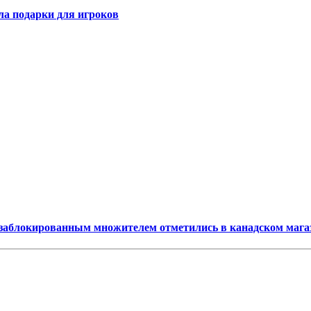
ала подарки для игроков
25 с заблокированным множителем отметились в канадском мага