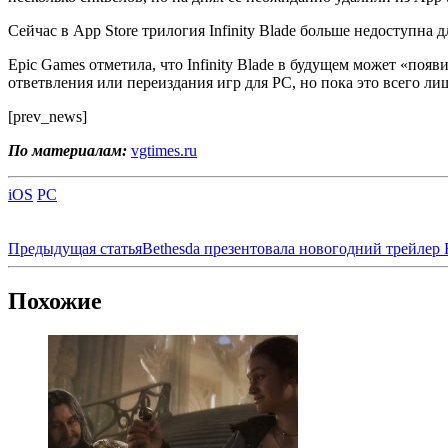
Сейчас в App Store трилогия Infinity Blade больше недоступна 
Epic Games отметила, что Infinity Blade в будущем может «появи
ответвления или переиздания игр для PC, но пока это всего л
[prev_news]
По материалам:
vgtimes.ru
iOS
PC
Предыдущая статья
Bethesda презентовала новогодний трейлер 
Похожие