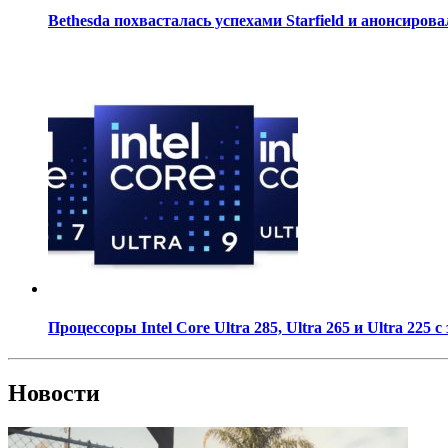
Bethesda похвасталась успехами Starfield и анонсиров
Процессоры Intel Core Ultra 285, Ultra 265 и Ultra 2
Новости