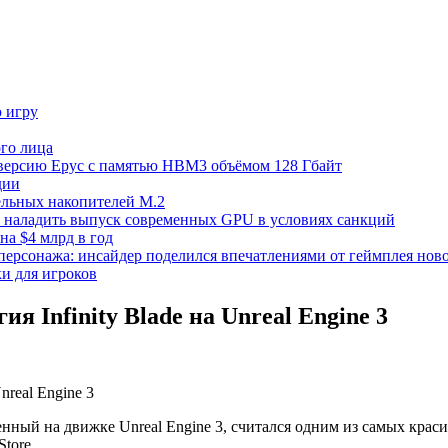
ю игру
го лица
ецверсию Epyc с памятью HBM3 объёмом 128 Гбайт
дии
тельных накопителей M.2
но наладить выпуск современных GPU в условиях санкций
на $4 млрд в год
 персонажа: инсайдер поделился впечатлениями от геймплея ново
ки для игроков
я Infinity Blade на Unreal Engine 3
троенный на движке Unreal Engine 3, считался одним из самых кр
tore.