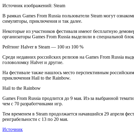
Источник изображений: Steam
В рамках Games From Russia пользователи Steam могут ознако
симуляторы, приключения и так далее.
Некоторые из участников фестиваля имеют бесплатную
демове
организаторы Games From Russia выделили в специальной блок
Рейтинг Halver в Steam — 100 из 100 %
Среди недавних российских релизов на Games From Russia выд
головоломку Halver и другие.
На фестивале также нашлось место перспективным российским р
приключения Hail to the Rainbow.
Hail to the Rainbow
Games From Russia продлится до 9 мая. Из-за выбранной темат
чем с 70 разработчиками игр.
Тем временем в Steam продолжается начавшийся 29 апреля фест
реиграбельности с 13 по 20 мая.
Источник