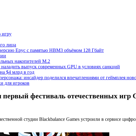
ю игру
го лица
ецверсию Epyc с памятью HBM3 объёмом 128 Гбайт
дии
тельных накопителей M.2
но наладить выпуск современных GPU в условиях санкций
на $4 млрд в год
 персонажа: инсайдер поделился впечатлениями от геймплея ново
ки для игроков
ал первый фестиваль отечественных игр 
ечественной студии Blackbalance Games устроили в сервисе циф