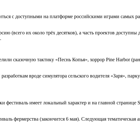
миться с доступными на платформе российскими играми самых р
рсию (всего их около трёх десятков), а часть проектов доступны
.
елили сказочную тактику «Песнь Копья», хоррор Pine Harbor (р
азработкам вроде симулятора сельского водителя «Заря», парку
ики фестиваль имеет локальный характер и на главной странице 
иваль фермерства (закончится 6 мая). Следующая тематическая 