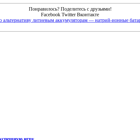
Понравилось? Поделитесь с друзьями!
Facebook
Twitter
Вконтакте
 альтернативу литиевым аккумуляторам — натрий-ионные бата
а успешную игру