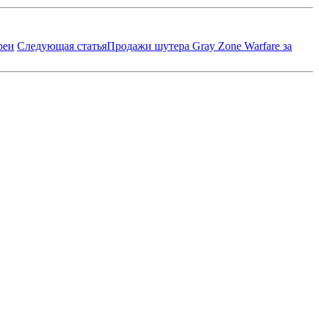
реи
Следующая статья
Продажи шутера Gray Zone Warfare за