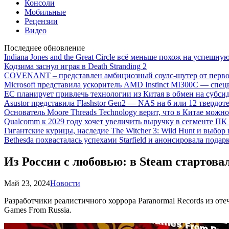
Консоли
Мобильные
Рецензии
Видео
Последнее обновление
Indiana Jones and the Great Circle всё меньше похож на успешну
Кодзима заснул играя в Death Stranding 2
COVENANT – представлен амбициозный соулс-шутер от перво
Microsoft представила ускоритель AMD Instinct MI300C — сп
ЕС планирует привлечь технологии из Китая в обмен на субси
Asustor представила Flashstor Gen2 — NAS на 6 или 12 твердо
Основатель Moore Threads Technology верит, что в Китае мож
Qualcomm к 2029 году хочет увеличить выручку в сегменте ПК 
Гигантские курицы, наследие The Witcher 3: Wild Hunt и выбор
Bethesda похвасталась успехами Starfield и анонсировала подар
Из России с любовью: в Steam стартов
Май 23, 2024
Новости
Разработчики реалистичного хоррора Paranormal Records из от
Games From Russia.