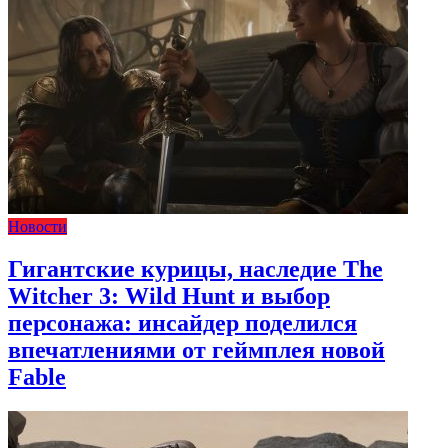
Новости
Гигантские курицы, наследие The
Witcher 3: Wild Hunt и выбор
персонажа: инсайдер поделился
впечатлениями от геймплея новой
Fable