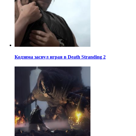
Кодзима заснул играя в Death Stranding 2