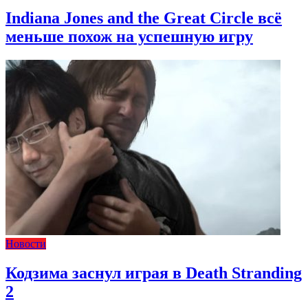
Indiana Jones and the Great Circle всё
меньше похож на успешную игру
Новости
Кодзима заснул играя в Death Stranding
2