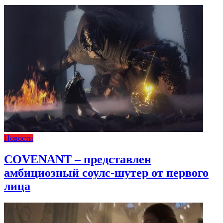
Новости
COVENANT – представлен
амбициозный соулс-шутер от первого
лица