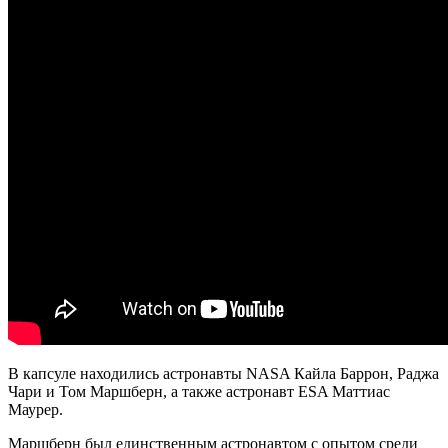
В капсуле находились астронавты NASA Кайла Баррон, Раджа
Чари и Том Маршберн, а также астронавт ESA Маттиас
Маурер.
Маршберн был единственным астронавтом с опытом среди