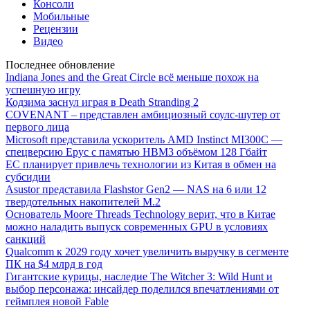
Консоли
Мобильные
Рецензии
Видео
Последнее обновление
Indiana Jones and the Great Circle всё меньше похож на
успешную игру
Кодзима заснул играя в Death Stranding 2
COVENANT – представлен амбициозный соулс-шутер от
первого лица
Microsoft представила ускоритель AMD Instinct MI300C —
спецверсию Epyc с памятью HBM3 объёмом 128 Гбайт
ЕС планирует привлечь технологии из Китая в обмен на
субсидии
Asustor представила Flashstor Gen2 — NAS на 6 или 12
твердотельных накопителей M.2
Основатель Moore Threads Technology верит, что в Китае
можно наладить выпуск современных GPU в условиях
санкций
Qualcomm к 2029 году хочет увеличить выручку в сегменте
ПК на $4 млрд в год
Гигантские курицы, наследие The Witcher 3: Wild Hunt и
выбор персонажа: инсайдер поделился впечатлениями от
геймплея новой Fable