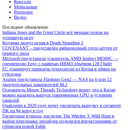
Консоли
Мобильные
Рецензии
Видео
Последнее обновление
Indiana Jones and the Great Circle всё меньше похож на
успешную игру
Кодзима заснул играя в Death Stranding 2
COVENANT – представлен амбициозный соулс-шутер от
первого лица
Microsoft представила ускоритель AMD Instinct MI300C —
спецверсию Epyc с памятью HBM3 объёмом 128 Гбайт
ЕС планирует привлечь технологии из Китая в обмен на
субсидии
Asustor представила Flashstor Gen2 — NAS на 6 или 12
твердотельных накопителей M.2
Основатель Moore Threads Technology верит, что в Китае
можно наладить выпуск современных GPU в условиях
санкций
Qualcomm к 2029 году хочет увеличить выручку в сегменте
ПК на $4 млрд в год
Гигантские курицы, наследие The Witcher 3: Wild Hunt и
выбор персонажа: инсайдер поделился впечатлениями от
геймплея новой Fable