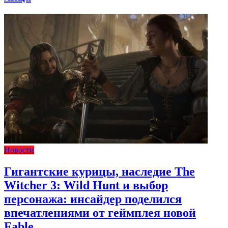
Новости
Гигантские курицы, наследие The
Witcher 3: Wild Hunt и выбор
персонажа: инсайдер поделился
впечатлениями от геймплея новой
Fable