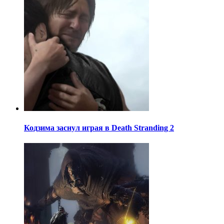
Кодзима заснул играя в Death Stranding 2