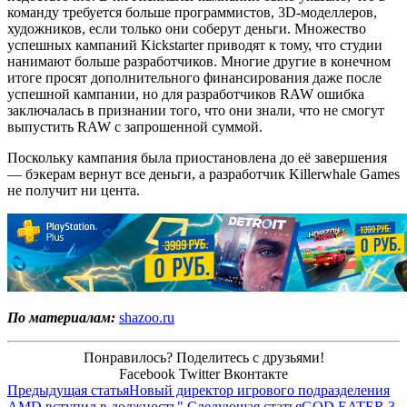
команду требуется больше программистов, 3D-моделлеров,
художников, если только они соберут деньги. Множество
успешных кампаний Kickstarter приводят к тому, что студии
нанимают больше разработчиков. Многие другие в конечном
итоге просят дополнительного финансирования даже после
успешной кампании, но для разработчиков RAW ошибка
заключалась в признании того, что они знали, что не смогут
выпустить RAW с запрошенной суммой.
Поскольку кампания была приостановлена до её завершения
— бэкерам вернут все деньги, а разработчик Killerwhale Games
не получит ни цента.
По материалам:
shazoo.ru
Понравилось? Поделитесь с друзьями!
Facebook
Twitter
Вконтакте
Предыдущая статья
Новый директор игрового подразделения
AMD вступил в должность"
Следующая статья
GOD EATER 3