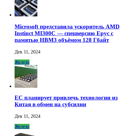
Microsoft представила ускоритель AMD
Instinct MI300C — спецверсию Epyc с
памятью HBM3 объёмом 128 Гбайт
Дек 11, 2024
Железо
ЕС планирует привлечь технологии из
Китая в обмен на субсидии
Дек 11, 2024
Железо