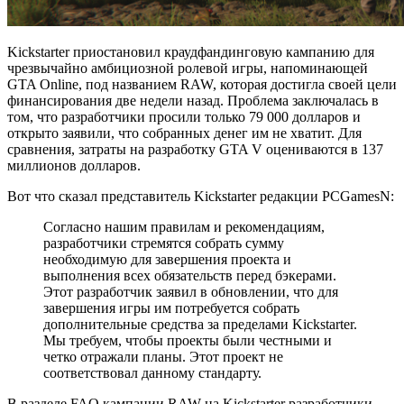
Kickstarter приостановил краудфандинговую кампанию для
чрезвычайно амбициозной ролевой игры, напоминающей
GTA Online, под названием RAW, которая достигла своей цели
финансирования две недели назад. Проблема заключалась в
том, что разработчики просили только 79 000 долларов и
открыто заявили, что собранных денег им не хватит. Для
сравнения, затраты на разработку GTA V оцениваются в 137
миллионов долларов.
Вот что сказал представитель Kickstarter редакции PCGamesN:
Согласно нашим правилам и рекомендациям,
разработчики стремятся собрать сумму
необходимую для завершения проекта и
выполнения всех обязательств перед бэкерами.
Этот разработчик заявил в обновлении, что для
завершения игры им потребуется собрать
дополнительные средства за пределами Kickstarter.
Мы требуем, чтобы проекты были честными и
четко отражали планы. Этот проект не
соответствовал данному стандарту.
В разделе FAQ кампании RAW на Kickstarter разработчики