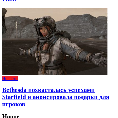
Новости
Bethesda похвасталась успехами
Starfield и анонсировала подарки для
игроков
Новое