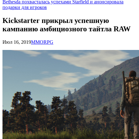
Bethesda похвасталась успехами Starfield и анонсировала
подарки для игроков
Kickstarter прикрыл успешную
кампанию амбициозного тайтла RAW
Июл 16, 2019
MMORPG