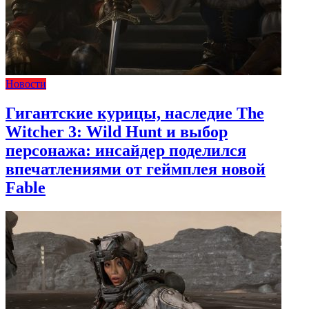
Новости
Гигантские курицы, наследие The
Witcher 3: Wild Hunt и выбор
персонажа: инсайдер поделился
впечатлениями от геймплея новой
Fable