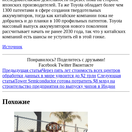
японских производителей. Та же Toyota обладает более чем
1300 патентами в сфере создания твердотельных
аккумуляторов, тогда как китайские компании пока не
добрались и до планки в 100 профильных патентов. Toyota
массовый выпуск аккумуляторов нового поколения
рассчитывает начать не ранее 2030 года, так что у китайских
компаний есть шансы не уступить ей в этой гонке.
Источник
Понравилось? Поделитесь с друзьями!
Facebook
Twitter
Вконтакте
Предыдущая статья
Через пять лет стоимость всех центров
обработки данных в мире удвоится до $2 трлн
Следующая
статья
Tower Semiconductor готова потратить $8 млрд на
строительство предприятия по выпуску чипов в Индии
Похожие