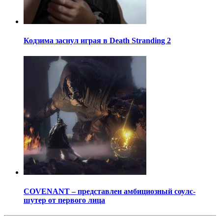
Кодзима заснул играя в Death Stranding 2
COVENANT – представлен амбициозный соулс-
шутер от первого лица