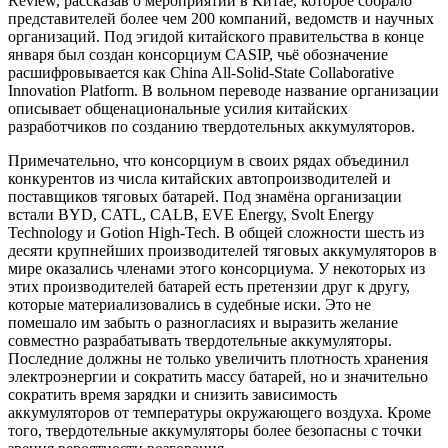
Review, рассказав о мероприятии в Китае, которое собрало
представителей более чем 200 компаний, ведомств и научных
организаций. Под эгидой китайского правительства в конце
января был создан консорциум CASIP, чьё обозначение
расшифровывается как China All-Solid-State Collaborative
Innovation Platform. В вольном переводе название организации
описывает общенациональные усилия китайских
разработчиков по созданию твердотельных аккумуляторов.
Примечательно, что консорциум в своих рядах объединил
конкурентов из числа китайских автопроизводителей и
поставщиков тяговых батарей. Под знамёна организации
встали BYD, CATL, CALB, EVE Energy, Svolt Energy
Technology и Gotion High-Tech. В общей сложности шесть из
десяти крупнейших производителей тяговых аккумуляторов в
мире оказались членами этого консорциума. У некоторых из
этих производителей батарей есть претензии друг к другу,
которые материализовались в судебные иски. Это не
помешало им забыть о разногласиях и выразить желание
совместно разрабатывать твердотельные аккумуляторы.
Последние должны не только увеличить плотность хранения
электроэнергии и сократить массу батарей, но и значительно
сократить время зарядки и снизить зависимость
аккумуляторов от температуры окружающего воздуха. Кроме
того, твердотельные аккумуляторы более безопасны с точки