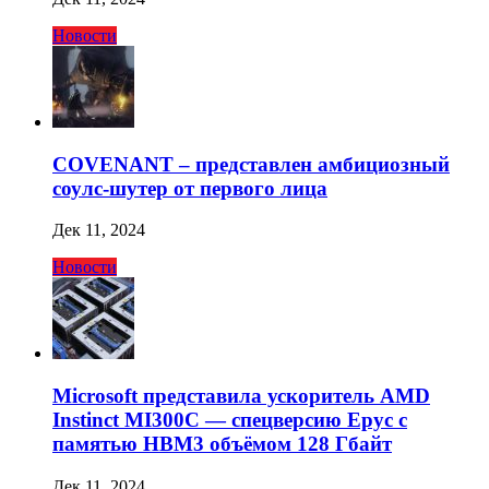
Новости
COVENANT – представлен амбициозный
соулс-шутер от первого лица
Дек 11, 2024
Новости
Microsoft представила ускоритель AMD
Instinct MI300C — спецверсию Epyc с
памятью HBM3 объёмом 128 Гбайт
Дек 11, 2024