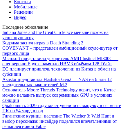
Консоли
Мобильные
Рецензии
Видео
Последнее обновление
Indiana Jones and the Great Circle всё меньше похож на
успешную игру
Кодзима заснул играя в Death Stranding 2
COVENANT – представлен амбициозный соулс-шутер от
первого лица
Microsoft представила ускоритель AMD Instinct MI300C —
спецверсию Epyc с памятью HBM3 объёмом 128 Гбайт
ЕС планирует привлечь технологии из Китая в обмен на
субсидии
Asustor представила Flashstor Gen2 — NAS на 6 или 12
твердотельных накопителей M.2
Основатель Moore Threads Technology верит, что в Китае
можно наладить выпуск современных GPU в условиях
санкций
Qualcomm к 2029 году хочет увеличить выручку в сегменте
ПК на $4 млрд в год
Гигантские курицы, наследие The Witcher 3: Wild Hunt и
выбор персонажа: инсайдер поделился впечатлениями от
геймплея новой Fable