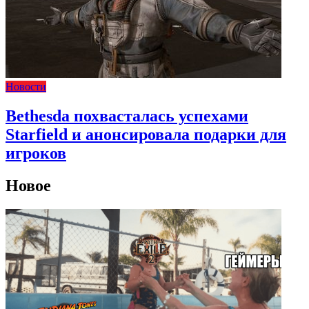
Новости
Bethesda похвасталась успехами
Starfield и анонсировала подарки для
игроков
Новое