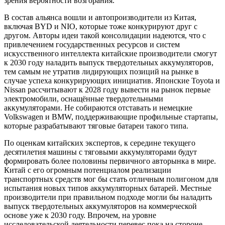
зрения вероятности возгорания.
В состав альянса вошли и автопроизводители из Китая,
включая BYD и NIO, которые тоже конкурируют друг с
другом. Авторы идеи такой консолидации надеются, что с
привлечением государственных ресурсов и систем
искусственного интеллекта китайские производители смогут
к 2030 году наладить выпуск твердотельных аккумуляторов,
тем самым не утратив лидирующих позиций на рынке в
случае успеха конкурирующих инициатив. Японские Toyota и
Nissan рассчитывают к 2028 году вывести на рынок первые
электромобили, оснащённые твердотельными
аккумуляторами. Не собираются отставать и немецкие
Volkswagen и BMW, поддерживающие профильные стартапы,
которые разрабатывают тяговые батареи такого типа.
По оценкам китайских экспертов, к середине текущего
десятилетия машины с тяговыми аккумуляторами будут
формировать более половины первичного авторынка в мире.
Китай с его огромным потенциалом реализации
транспортных средств мог бы стать отличным полигоном для
испытания новых типов аккумуляторных батарей. Местные
производители при правильном подходе могли бы наладить
выпуск твердотельных аккумуляторов на коммерческой
основе уже к 2030 году. Впрочем, на уровне
исследовательской деятельности перевес пока на стороне