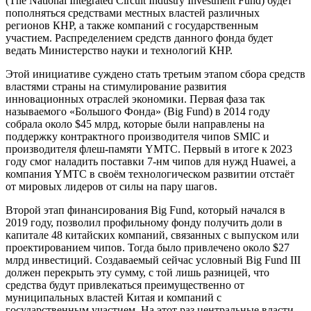
(The National Integrated Circuit Industry Investment Fund) будет
пополняться средствами местных властей различных
регионов КНР, а также компаний с государственным
участием. Распределением средств данного фонда будет
ведать Министерство науки и технологий КНР.
Этой инициативе суждено стать третьим этапом сбора средств
властями страны на стимулирование развития
инновационных отраслей экономики. Первая фаза так
называемого «Большого Фонда» (Big Fund) в 2014 году
собрала около $45 млрд, которые были направлены на
поддержку контрактного производителя чипов SMIC и
производителя флеш-памяти YMTC. Первый в итоге к 2023
году смог наладить поставки 7-нм чипов для нужд Huawei, а
компания YMTC в своём технологическом развитии отстаёт
от мировых лидеров от силы на пару шагов.
Второй этап финансирования Big Fund, который начался в
2019 году, позволил профильному фонду получить доли в
капитале 48 китайских компаний, связанных с выпуском или
проектированием чипов. Тогда было привлечено около $27
млрд инвестиций. Создаваемый сейчас условный Big Fund III
должен перекрыть эту сумму, с той лишь разницей, что
средства будут привлекаться преимущественно от
муниципальных властей Китая и компаний с
государственным участием. На этот раз центральные власти