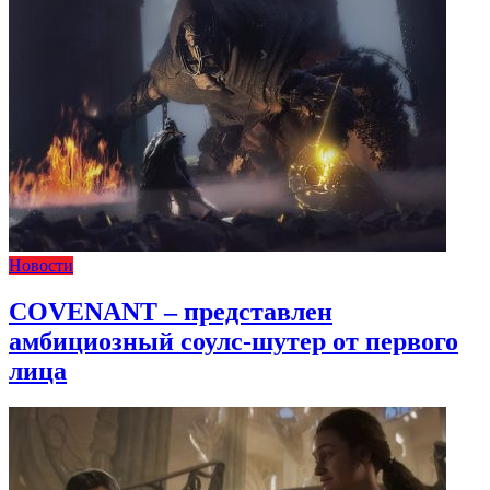
Новости
COVENANT – представлен
амбициозный соулс-шутер от первого
лица