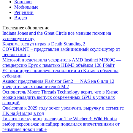
Консоли
Мобильные
Рецензии
Видео
Последнее обновление
Indiana Jones and the Great Circle всё меньше похож на
успешную игру
Кодзима заснул играя в Death Stranding 2
COVENANT – представлен амбициозный соулс-шутер от
первого лица
Microsoft представила ускоритель AMD Instinct MI300C —
спецверсию Epyc с памятью HBM3 объёмом 128 Гбайт
ЕС планирует привлечь технологии из Китая в обмен на
субсидии
Asustor представила Flashstor Gen2 — NAS на 6 или 12
твердотельных накопителей M.2
Основатель Moore Threads Technology верит, что в Китае
можно наладить выпуск современных GPU в условиях
санкций
Qualcomm к 2029 году хочет увеличить выручку в сегменте
ПК на $4 млрд в год
Гигантские курицы, наследие The Witcher 3: Wild Hunt и
выбор персонажа: инсайдер поделился впечатлениями от
геймплея новой Fable