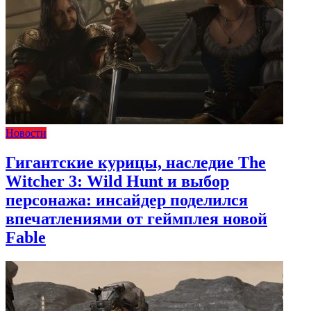
Новости
Гигантские курицы, наследие The
Witcher 3: Wild Hunt и выбор
персонажа: инсайдер поделился
впечатлениями от геймплея новой
Fable