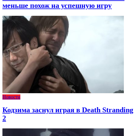
меньше похож на успешную игру
Новости
Кодзима заснул играя в Death Stranding
2