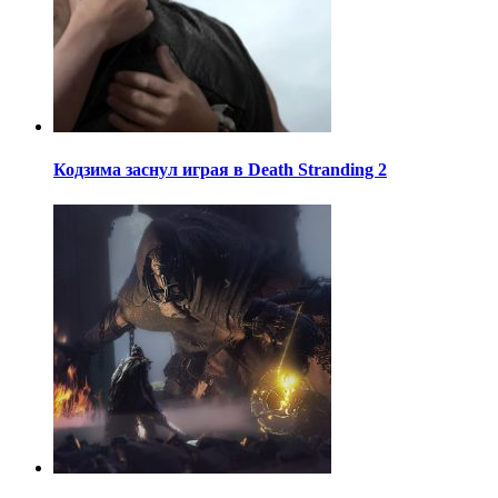
Кодзима заснул играя в Death Stranding 2