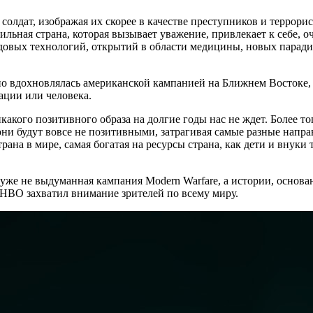
их солдат, изображая их скорее в качестве преступников и террор
ьная страна, которая вызывает уважение, привлекает к себе, оч
довых технологий, открытий в области медицины, новых паради
 вдохновлялась американской кампанией на Ближнем Востоке, я о
ации или человека.
икакого позитивного образа на долгие годы нас не ждет. Более т
они будут вовсе не позитивными, затрагивая самые разные напра
трана в мире, самая богатая на ресурсы страна, как дети и внуки
ет уже не выдуманная кампания Modern Warfare, а истории, основ
 HBO захватил внимание зрителей по всему миру.