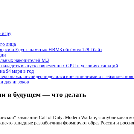
ю игру
го лица
ецверсию Epyc с памятью HBM3 объёмом 128 Гбайт
дии
тельных накопителей M.2
но наладить выпуск современных GPU в условиях санкций
на $4 млрд в год
 персонажа: инсайдер поделился впечатлениями от геймплея ново
ки для игроков
ии в будущем — что делать
ийской" кампании Call of Duty: Modern Warfare, я опубликовал 
кие-то западные разработчики формируют образ России и россиян