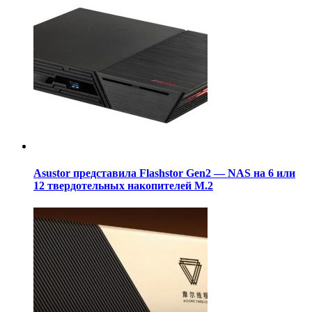
Asustor представила Flashstor Gen2 — NAS на 6 или
12 твердотельных накопителей M.2