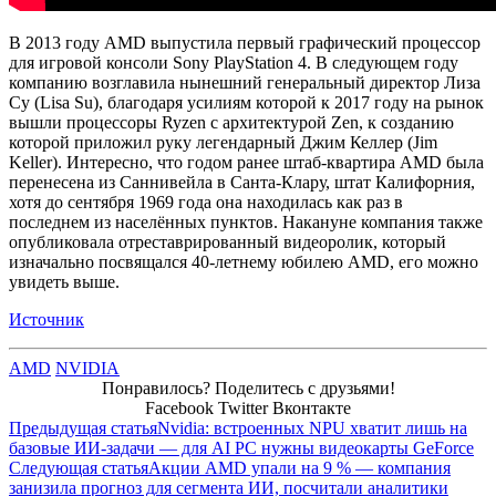
В 2013 году AMD выпустила первый графический процессор
для игровой консоли Sony PlayStation 4. В следующем году
компанию возглавила нынешний генеральный директор Лиза
Су (Lisa Su), благодаря усилиям которой к 2017 году на рынок
вышли процессоры Ryzen с архитектурой Zen, к созданию
которой приложил руку легендарный Джим Келлер (Jim
Keller). Интересно, что годом ранее штаб-квартира AMD была
перенесена из Саннивейла в Санта-Клару, штат Калифорния,
хотя до сентября 1969 года она находилась как раз в
последнем из населённых пунктов. Накануне компания также
опубликовала отреставрированный видеоролик, который
изначально посвящался 40-летнему юбилею AMD, его можно
увидеть выше.
Источник
AMD
NVIDIA
Понравилось? Поделитесь с друзьями!
Facebook
Twitter
Вконтакте
Предыдущая статья
Nvidia: встроенных NPU хватит лишь на
базовые ИИ-задачи — для AI PC нужны видеокарты GeForce
Следующая статья
Акции AMD упали на 9 % — компания
занизила прогноз для сегмента ИИ, посчитали аналитики