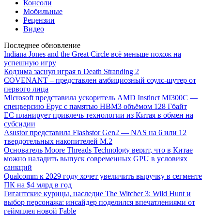
Консоли
Мобильные
Рецензии
Видео
Последнее обновление
Indiana Jones and the Great Circle всё меньше похож на
успешную игру
Кодзима заснул играя в Death Stranding 2
COVENANT – представлен амбициозный соулс-шутер от
первого лица
Microsoft представила ускоритель AMD Instinct MI300C —
спецверсию Epyc с памятью HBM3 объёмом 128 Гбайт
ЕС планирует привлечь технологии из Китая в обмен на
субсидии
Asustor представила Flashstor Gen2 — NAS на 6 или 12
твердотельных накопителей M.2
Основатель Moore Threads Technology верит, что в Китае
можно наладить выпуск современных GPU в условиях
санкций
Qualcomm к 2029 году хочет увеличить выручку в сегменте
ПК на $4 млрд в год
Гигантские курицы, наследие The Witcher 3: Wild Hunt и
выбор персонажа: инсайдер поделился впечатлениями от
геймплея новой Fable