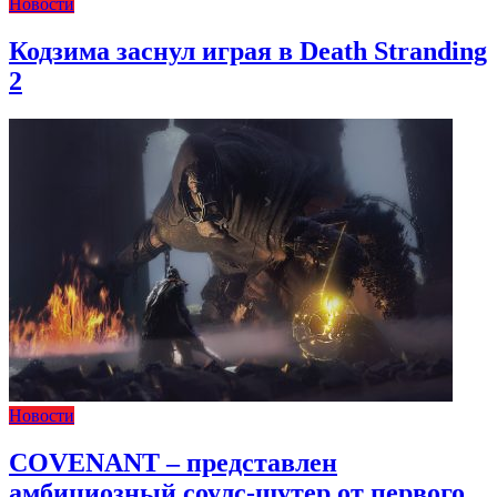
Новости
Кодзима заснул играя в Death Stranding
2
Новости
COVENANT – представлен
амбициозный соулс-шутер от первого