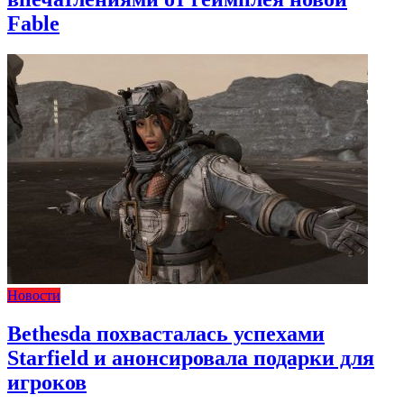
Fable
Новости
Bethesda похвасталась успехами
Starfield и анонсировала подарки для
игроков