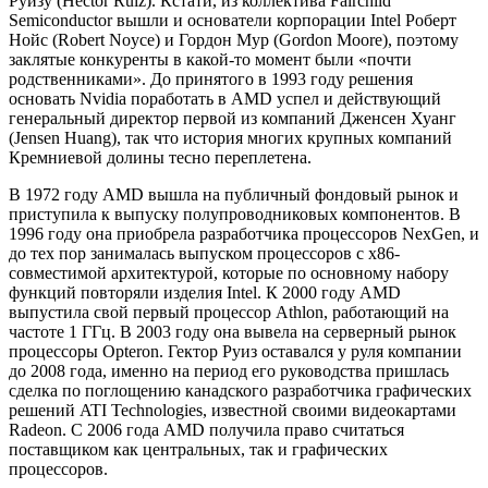
Руизу (Hector Ruiz). Кстати, из коллектива Fairchild
Semiconductor вышли и основатели корпорации Intel Роберт
Нойс (Robert Noyce) и Гордон Мур (Gordon Moore), поэтому
заклятые конкуренты в какой-то момент были «почти
родственниками». До принятого в 1993 году решения
основать Nvidia поработать в AMD успел и действующий
генеральный директор первой из компаний Дженсен Хуанг
(Jensen Huang), так что история многих крупных компаний
Кремниевой долины тесно переплетена.
В 1972 году AMD вышла на публичный фондовый рынок и
приступила к выпуску полупроводниковых компонентов. В
1996 году она приобрела разработчика процессоров NexGen, и
до тех пор занималась выпуском процессоров с x86-
совместимой архитектурой, которые по основному набору
функций повторяли изделия Intel. К 2000 году AMD
выпустила свой первый процессор Athlon, работающий на
частоте 1 ГГц. В 2003 году она вывела на серверный рынок
процессоры Opteron. Гектор Руиз оставался у руля компании
до 2008 года, именно на период его руководства пришлась
сделка по поглощению канадского разработчика графических
решений ATI Technologies, известной своими видеокартами
Radeon. С 2006 года AMD получила право считаться
поставщиком как центральных, так и графических
процессоров.