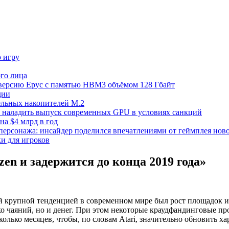
ю игру
го лица
ецверсию Epyc с памятью HBM3 объёмом 128 Гбайт
дии
тельных накопителей M.2
но наладить выпуск современных GPU в условиях санкций
на $4 млрд в год
 персонажа: инсайдер поделился впечатлениями от геймплея ново
ки для игроков
en и задержится до конца 2019 года»
ой крупной тенденцией в современном мире был рост площадок 
о чаяний, но и денег. При этом некоторые краудфандинговые пр
колько месяцев, чтобы, по словам Atari, значительно обновить х