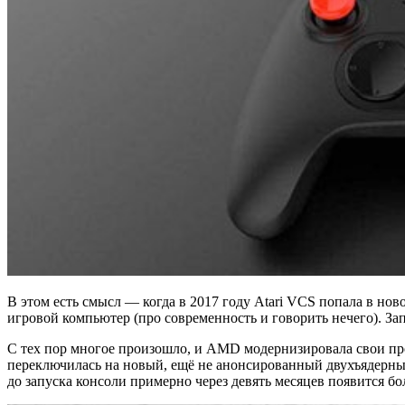
В этом есть смысл — когда в 2017 году Atari VCS попала в ново
игровой компьютер (про современность и говорить нечего). Зап
С тех пор многое произошло, и AMD модернизировала свои про
переключилась на новый, ещё не анонсированный двухъядерный 
до запуска консоли примерно через девять месяцев появится б