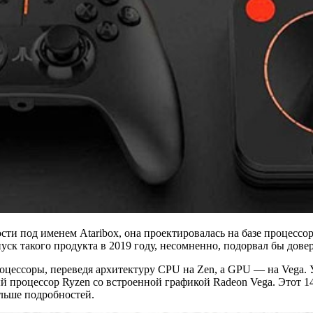
сти под именем Ataribox, она проектировалась на базе процессор
уск такого продукта в 2019 году, несомненно, подорвал бы довер
цессоры, переведя архитектуру CPU на Zen, а GPU — на Vega. У
процессор Ryzen со встроенной графикой Radeon Vega. Этот 14-н
ольше подробностей.