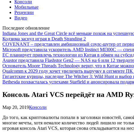
Консоли
Мобильные
Рецензии
Видео
Последнее обновление
Indiana Jones and the Great Circle всё меньше похож на успешну
Кодзима заснул играя в Death Stranding 2
COVENANT – представлен амбициозный соулс-шутер от перво
Microsoft представила ускоритель AMD Instinct MI300C — сп
ЕС планирует привлечь технологии из Китая в обмен на субси
Asustor представила Flashstor Gen2 — NAS на 6 или 12 твердо
Основатель Moore Threads Technology верит, что в Китае мож
Qualcomm к 2029 году хочет увеличить выручку в сегменте ПК 
Гигантские курицы, наследие The Witcher 3: Wild Hunt и выбор
Bethesda похвасталась успехами Starfield и анонсировала подар
Консоль Atari VCS перейдёт на AMD Ryz
Мар 20, 2019
Консоли
До того, как криптовалюты попали в заголовки новостей, сам
многие мечты, хотя немалое количество людей лишило не тольк
игровая консоль Atari VCS, которая снова откладывается на нес