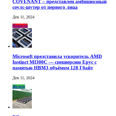
COVENANT – представлен амбициозный
соулс-шутер от первого лица
Дек 11, 2024
Новости
Microsoft представила ускоритель AMD
Instinct MI300C — спецверсию Epyc с
памятью HBM3 объёмом 128 Гбайт
Дек 11, 2024
Железо