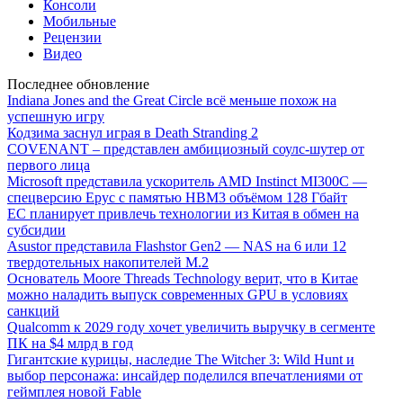
Консоли
Мобильные
Рецензии
Видео
Последнее обновление
Indiana Jones and the Great Circle всё меньше похож на
успешную игру
Кодзима заснул играя в Death Stranding 2
COVENANT – представлен амбициозный соулс-шутер от
первого лица
Microsoft представила ускоритель AMD Instinct MI300C —
спецверсию Epyc с памятью HBM3 объёмом 128 Гбайт
ЕС планирует привлечь технологии из Китая в обмен на
субсидии
Asustor представила Flashstor Gen2 — NAS на 6 или 12
твердотельных накопителей M.2
Основатель Moore Threads Technology верит, что в Китае
можно наладить выпуск современных GPU в условиях
санкций
Qualcomm к 2029 году хочет увеличить выручку в сегменте
ПК на $4 млрд в год
Гигантские курицы, наследие The Witcher 3: Wild Hunt и
выбор персонажа: инсайдер поделился впечатлениями от
геймплея новой Fable