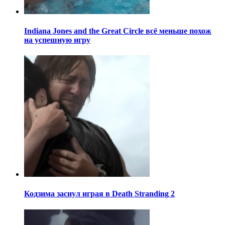
Indiana Jones and the Great Circle всё меньше похож
на успешную игру
Кодзима заснул играя в Death Stranding 2