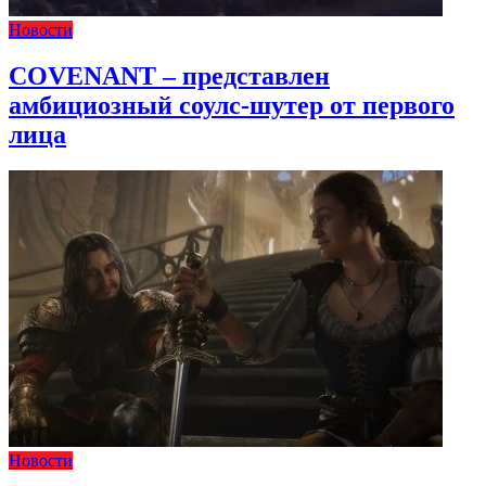
Новости
COVENANT – представлен
амбициозный соулс-шутер от первого
лица
Новости