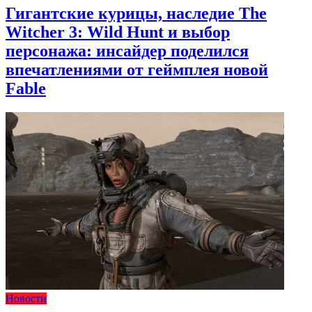
Гигантские курицы, наследие The
Witcher 3: Wild Hunt и выбор
персонажа: инсайдер поделился
впечатлениями от геймплея новой
Fable
Новости