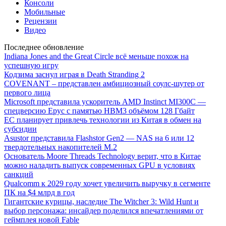
Консоли
Мобильные
Рецензии
Видео
Последнее обновление
Indiana Jones and the Great Circle всё меньше похож на
успешную игру
Кодзима заснул играя в Death Stranding 2
COVENANT – представлен амбициозный соулс-шутер от
первого лица
Microsoft представила ускоритель AMD Instinct MI300C —
спецверсию Epyc с памятью HBM3 объёмом 128 Гбайт
ЕС планирует привлечь технологии из Китая в обмен на
субсидии
Asustor представила Flashstor Gen2 — NAS на 6 или 12
твердотельных накопителей M.2
Основатель Moore Threads Technology верит, что в Китае
можно наладить выпуск современных GPU в условиях
санкций
Qualcomm к 2029 году хочет увеличить выручку в сегменте
ПК на $4 млрд в год
Гигантские курицы, наследие The Witcher 3: Wild Hunt и
выбор персонажа: инсайдер поделился впечатлениями от
геймплея новой Fable