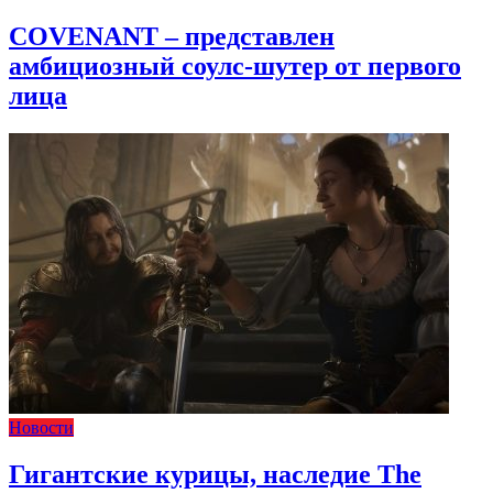
COVENANT – представлен
амбициозный соулс-шутер от первого
лица
Новости
Гигантские курицы, наследие The