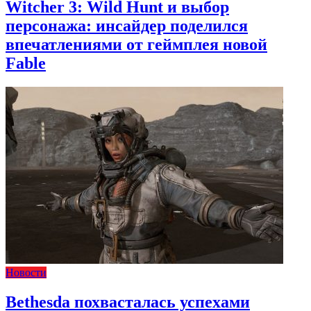
Witcher 3: Wild Hunt и выбор
персонажа: инсайдер поделился
впечатлениями от геймплея новой
Fable
Новости
Bethesda похвасталась успехами