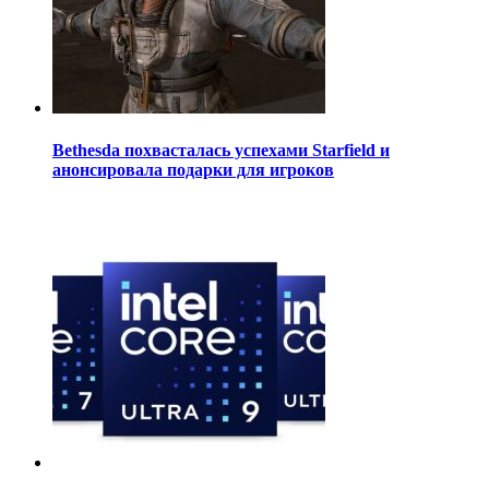
Bethesda похвасталась успехами Starfield и
анонсировала подарки для игроков