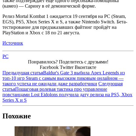
также подтверждает ещё одного персонажа-помощника
(камео) — Сарину в её демонической форме.
Релиз Mortal Kombat 1 ожидается 19 сентября на PC (Steam,
EGS), PS5, Xbox Series X и S, а также Nintendo Switch. Бета-
тестирование для предзаказавших файтинг пройдёт на
PlayStation и Xbox с 18 по 21 августа.
Источник
PC
Понравилось? Поделитесь с друзьями!
Facebook
Twitter
Вконтакте
Предыдущая статья
Baldur's Gate 3 выбила Apex Legends из
топ-10 игр Steam с самым высоким пиковым онлайном —
такого успеха не ожидали даже разработчики
Следующая
статья
Пошаговая ролевая тактика про управление
повстанцами Lost Eidolons получила дату релиза на PS5, Xbox
Series X и S
Похожие