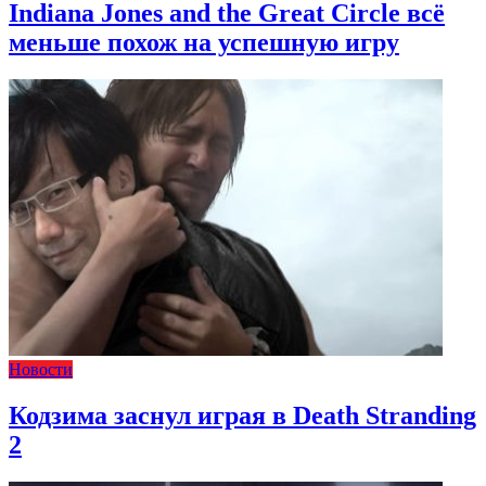
Indiana Jones and the Great Circle всё
меньше похож на успешную игру
Новости
Кодзима заснул играя в Death Stranding
2