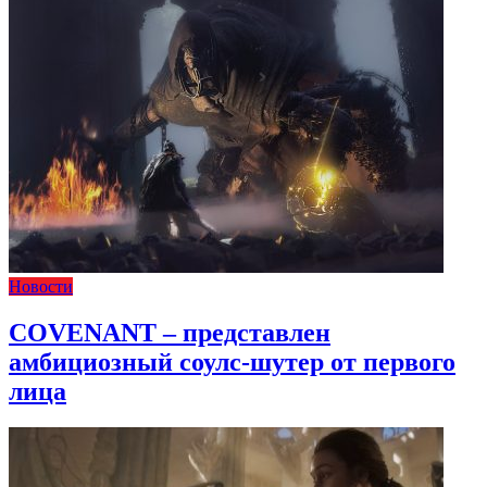
Новости
COVENANT – представлен
амбициозный соулс-шутер от первого
лица