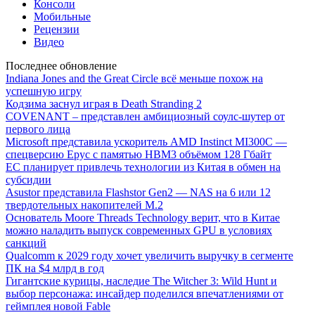
Консоли
Мобильные
Рецензии
Видео
Последнее обновление
Indiana Jones and the Great Circle всё меньше похож на
успешную игру
Кодзима заснул играя в Death Stranding 2
COVENANT – представлен амбициозный соулс-шутер от
первого лица
Microsoft представила ускоритель AMD Instinct MI300C —
спецверсию Epyc с памятью HBM3 объёмом 128 Гбайт
ЕС планирует привлечь технологии из Китая в обмен на
субсидии
Asustor представила Flashstor Gen2 — NAS на 6 или 12
твердотельных накопителей M.2
Основатель Moore Threads Technology верит, что в Китае
можно наладить выпуск современных GPU в условиях
санкций
Qualcomm к 2029 году хочет увеличить выручку в сегменте
ПК на $4 млрд в год
Гигантские курицы, наследие The Witcher 3: Wild Hunt и
выбор персонажа: инсайдер поделился впечатлениями от
геймплея новой Fable