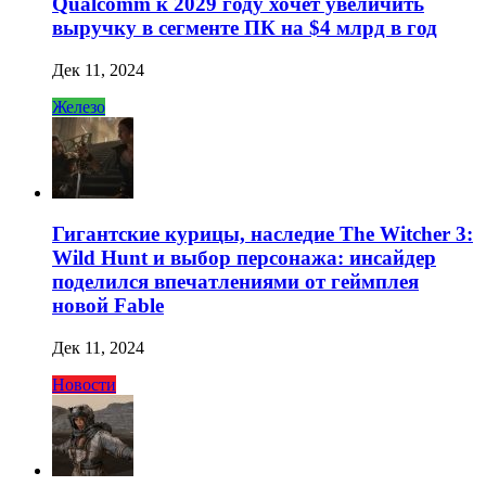
Qualcomm к 2029 году хочет увеличить
выручку в сегменте ПК на $4 млрд в год
Дек 11, 2024
Железо
Гигантские курицы, наследие The Witcher 3:
Wild Hunt и выбор персонажа: инсайдер
поделился впечатлениями от геймплея
новой Fable
Дек 11, 2024
Новости