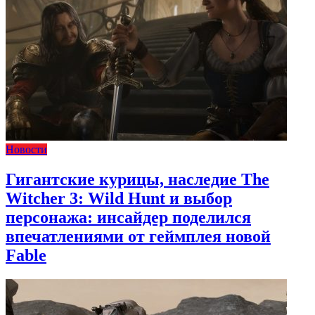
Новости
Гигантские курицы, наследие The
Witcher 3: Wild Hunt и выбор
персонажа: инсайдер поделился
впечатлениями от геймплея новой
Fable