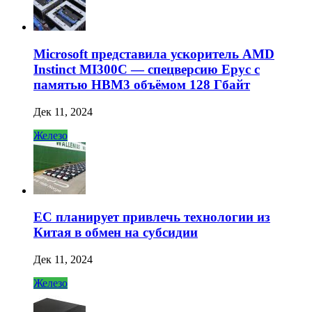
Microsoft представила ускоритель AMD
Instinct MI300C — спецверсию Epyc с
памятью HBM3 объёмом 128 Гбайт
Дек 11, 2024
Железо
ЕС планирует привлечь технологии из
Китая в обмен на субсидии
Дек 11, 2024
Железо