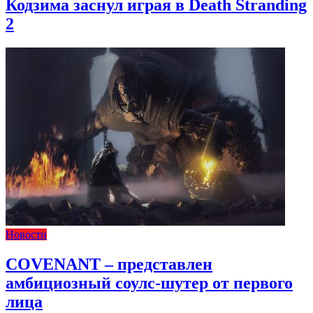
Кодзима заснул играя в Death Stranding
2
Новости
COVENANT – представлен
амбициозный соулс-шутер от первого
лица