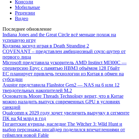
Консоли
Мобильные
Рецензии
Видео
Последнее обновление
Indiana Jones and the Great Circle всё меньше похож на
успешную игру
Кодзима заснул играя в Death Stranding 2
COVENANT – представлен амбициозный соулс-шутер от
первого лица
Microsoft представила ускоритель AMD Instinct MI300C —
спецверсию Epyc с памятью HBM3 объёмом 128 Гбайт
ЕС планирует привлечь технологии из Китая в обмен на
субсидии
Asustor представила Flashstor Gen2 — NAS на 6 или 12
твердотельных накопителей M.2
Основатель Moore Threads Technology верит, что в Китае
можно наладить выпуск современных GPU в условиях
санкций
Qualcomm к 2029 году хочет увеличить выручку в сегменте
ПК на $4 млрд в год
Гигантские курицы, наследие The Witcher 3: Wild Hunt и
выбор персонажа: инсайдер поделился впечатлениями от
геймплея новой Fable