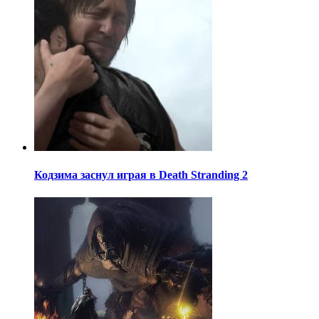
Кодзима заснул играя в Death Stranding 2