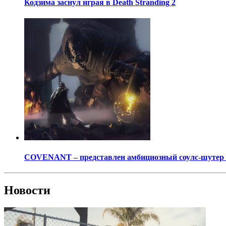
Кодзима заснул играя в Death Stranding 2
COVENANT – представлен амбициозный соулс-шутер о
Новости