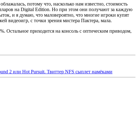
облажалась, потому что, насколько нам известно, стоимость
лларов на Digital Edition. Но при этом они получают за каждую
ыток, и я думаю, что маловероятно, что многие игроки купят
й видеоигр, с точки зрения мистера Пактера, мала.
0%. Остальное приходится на консоль с оптическим приводом,
und 2 или Hot Pursuit. Твиттер NFS сыплет намёками