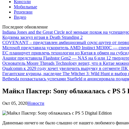
Консоли
Мобильные
Рецензии
Видео
Последнее обновление
Indiana Jones and the Great Circle всё меньше похож на успешну
Кодзима заснул играя в Death Stranding 2
COVENANT – представлен амбициозный соулс-шутер от перво
Microsoft представила ускоритель AMD Instinct MI300C — сп
ЕС планирует привлечь технологии из Китая в обмен на субси
Asustor представила Flashstor Gen2 — NAS на 6 или 12 твердо
Основатель Moore Threads Technology верит, что в Китае мож
Qualcomm к 2029 году хочет увеличить выручку в сегменте ПК 
Гигантские курицы, наследие The Witcher 3: Wild Hunt и выбор
Bethesda похвасталась успехами Starfield и анонсировала подар
Майкл Пактер: Sony облажалась с PS 5 Di
Окт 05, 2020
Новости
Давненько ничего не было слышно от нашего любимого финансов