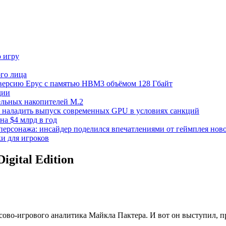
ю игру
го лица
ецверсию Epyc с памятью HBM3 объёмом 128 Гбайт
дии
тельных накопителей M.2
но наладить выпуск современных GPU в условиях санкций
на $4 млрд в год
 персонажа: инсайдер поделился впечатлениями от геймплея ново
ки для игроков
gital Edition
о-игрового аналитика Майкла Пактера. И вот он выступил, прич