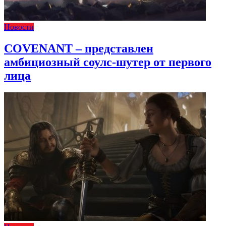
Новости
COVENANT – представлен
амбициозный соулс-шутер от первого
лица