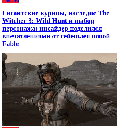
Новости
Гигантские курицы, наследие The
Witcher 3: Wild Hunt и выбор
персонажа: инсайдер поделился
впечатлениями от геймплея новой
Fable