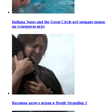
Indiana Jones and the Great Circle всё меньше похож
на успешную игру
Кодзима заснул играя в Death Stranding 2