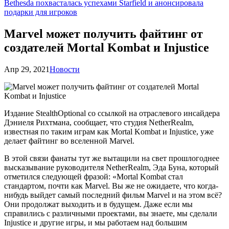
Bethesda похвасталась успехами Starfield и анонсировала
подарки для игроков
Marvel может получить файтинг от
создателей Mortal Kombat и Injustice
Апр 29, 2021
Новости
Издание StealthOptional со ссылкой на отраслевого инсайдера
Дэниеля Рихтмана, сообщает, что студия NetherRealm,
известная по таким играм как Mortal Kombat и Injustice, уже
делает файтинг во вселенной Marvel.
В этой связи фанаты тут же вытащили на свет прошлогоднее
высказывание руководителя NetherRealm, Эда Буна, который
отметился следующей фразой: «Mortal Kombat стал
стандартом, почти как Marvel. Вы же не ожидаете, что когда-
нибудь выйдет самый последний фильм Marvel и на этом всё?
Они продолжат выходить и в будущем. Даже если мы
справились с различными проектами, вы знаете, мы сделали
Injustice и другие игры, и мы работаем над большим