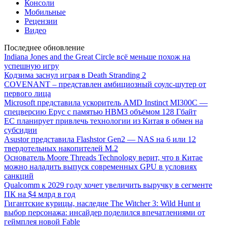
Консоли
Мобильные
Рецензии
Видео
Последнее обновление
Indiana Jones and the Great Circle всё меньше похож на
успешную игру
Кодзима заснул играя в Death Stranding 2
COVENANT – представлен амбициозный соулс-шутер от
первого лица
Microsoft представила ускоритель AMD Instinct MI300C —
спецверсию Epyc с памятью HBM3 объёмом 128 Гбайт
ЕС планирует привлечь технологии из Китая в обмен на
субсидии
Asustor представила Flashstor Gen2 — NAS на 6 или 12
твердотельных накопителей M.2
Основатель Moore Threads Technology верит, что в Китае
можно наладить выпуск современных GPU в условиях
санкций
Qualcomm к 2029 году хочет увеличить выручку в сегменте
ПК на $4 млрд в год
Гигантские курицы, наследие The Witcher 3: Wild Hunt и
выбор персонажа: инсайдер поделился впечатлениями от
геймплея новой Fable