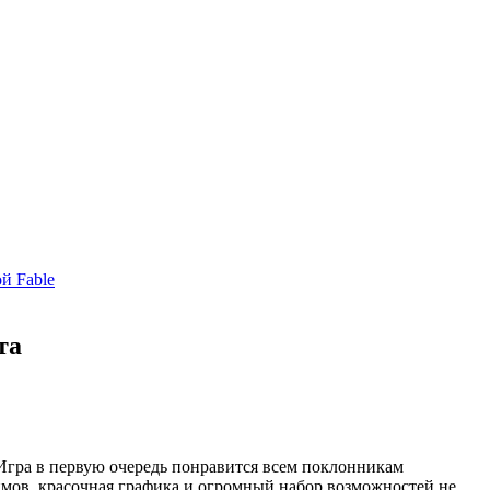
й Fable
та
 Игра в первую очередь понравится всем поклонникам
имов, красочная графика и огромный набор возможностей не