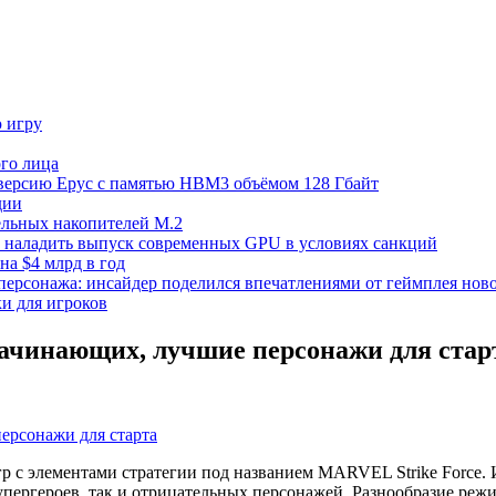
ю игру
го лица
ецверсию Epyc с памятью HBM3 объёмом 128 Гбайт
дии
тельных накопителей M.2
но наладить выпуск современных GPU в условиях санкций
на $4 млрд в год
 персонажа: инсайдер поделился впечатлениями от геймплея ново
ки для игроков
 начинающих, лучшие персонажи для стар
гр с элементами стратегии под названием MARVEL Strike Force.
упергероев, так и отрицательных персонажей. Разнообразие реж