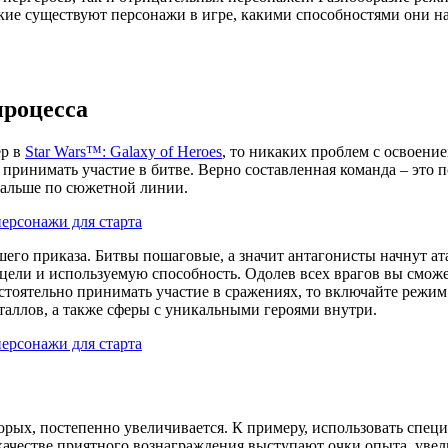
акие существуют персонажи в игре, какими способностями они н
процесса
ер в
Star Wars™: Galaxy of Heroes
, то никаких проблем с освоени
принимать участие в битве. Верно составленная команда – это п
дальше по сюжетной линии.
ашего приказа. Битвы пошаговые, а значит антагонисты начнут а
цели и используемую способность. Одолев всех врагов вы сможет
остоятельно принимать участие в сражениях, то включайте режим
таллов, а также сферы с уникальными героями внутри.
орых, постепенно увеличивается. К примеру, использовать спец
качестве приятного вознаграждения выступают очки опыта, уве