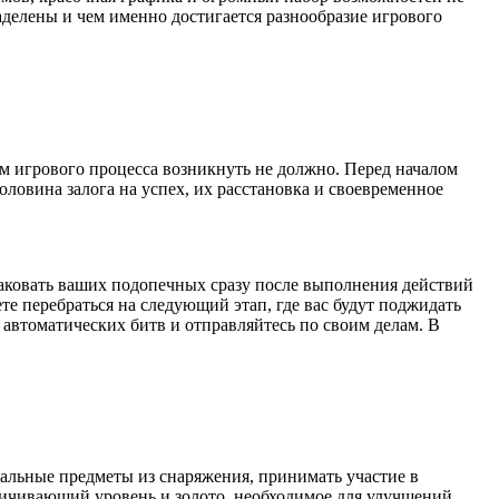
аделены и чем именно достигается разнообразие игрового
ем игрового процесса возникнуть не должно. Перед началом
оловина залога на успех, их расстановка и своевременное
таковать ваших подопечных сразу после выполнения действий
е перебраться на следующий этап, где вас будут поджидать
 автоматических битв и отправляйтесь по своим делам. В
иальные предметы из снаряжения, принимать участие в
личивающий уровень и золото, необходимое для улучшений.