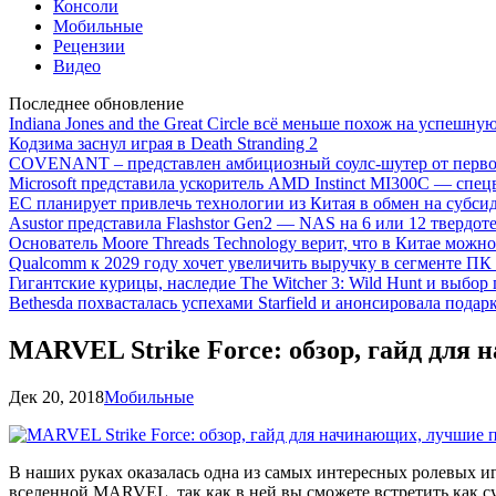
Консоли
Мобильные
Рецензии
Видео
Последнее обновление
Indiana Jones and the Great Circle всё меньше похож на успешну
Кодзима заснул играя в Death Stranding 2
COVENANT – представлен амбициозный соулс-шутер от перво
Microsoft представила ускоритель AMD Instinct MI300C — сп
ЕС планирует привлечь технологии из Китая в обмен на субси
Asustor представила Flashstor Gen2 — NAS на 6 или 12 твердо
Основатель Moore Threads Technology верит, что в Китае мож
Qualcomm к 2029 году хочет увеличить выручку в сегменте ПК 
Гигантские курицы, наследие The Witcher 3: Wild Hunt и выбор
Bethesda похвасталась успехами Starfield и анонсировала подар
MARVEL Strike Force: обзор, гайд для
Дек 20, 2018
Мобильные
В наших руках оказалась одна из самых интересных ролевых и
вселенной MARVEL, так как в ней вы сможете встретить как с