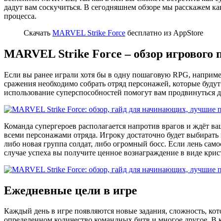
дадут вам соскучиться. В сегодняшнем обзоре мы расскажем к
процесса.
Скачать
MARVEL Strike Force
бесплатно из AppStore
MARVEL Strike Force – обзор игрового 
Если вы ранее играли хотя бы в одну пошаговую RPG, наприм
сражения необходимо собрать отряд персонажей, которые будут 
использование суперспособностей помогут вам продвинуться 
Команда супергероев располагается напротив врагов и ждёт в
всеми персонажами отряда. Игроку достаточно будет выбирать 
либо новая группа солдат, либо огромный босс. Если лень сам
случае успеха вы получите ценное вознаграждение в виде крис
Ежедневные цели в игре
Каждый день в игре появляются новые задания, сложность, кот
определенном количество командных битв и многое другое. В 