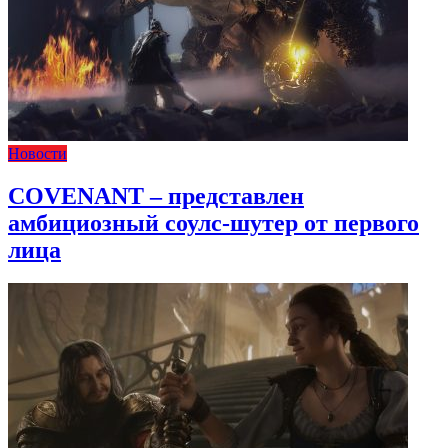
Новости
COVENANT – представлен
амбициозный соулс-шутер от первого
лица