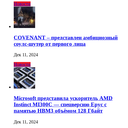
Новости
COVENANT – представлен амбициозный
соулс-шутер от первого лица
Дек 11, 2024
Новости
Microsoft представила ускоритель AMD
Instinct MI300C — спецверсию Epyc с
памятью HBM3 объёмом 128 Гбайт
Дек 11, 2024