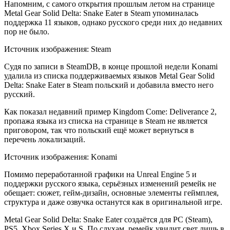
Напомним, с самого открытия прошлым летом на
странице
Metal Gear Solid Delta: Snake Eater в Steam упоминалась
поддержка 11 языков, однако русского среди них до недавних
пор не было.
Источник изображения: Steam
Судя по записи в SteamDB, в конце прошлой недели Konami
удалила из списка поддерживаемых языков Metal Gear Solid
Delta: Snake Eater в Steam польский и добавила вместо него
русский.
Как показал недавний пример Kingdom Come: Deliverance 2,
пропажа языка из списка на странице в Steam не является
приговором, так что польский ещё может вернуться в
перечень локализаций.
Источник изображения: Konami
Помимо переработанной графики на Unreal Engine 5 и
поддержки русского языка, серьёзных изменений ремейк не
обещает: сюжет, гейм-дизайн, основные элементы геймплея,
структура и даже озвучка останутся как в оригинальной игре.
Metal Gear Solid Delta: Snake Eater создаётся для PC (Steam),
PS5, Xbox Series X и S. По слухам, ремейк увидит свет лишь в