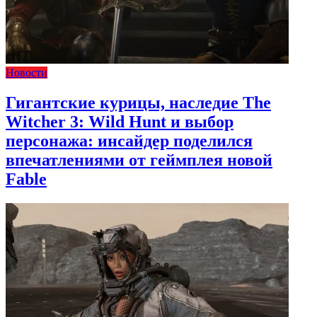
Новости
Гигантские курицы, наследие The
Witcher 3: Wild Hunt и выбор
персонажа: инсайдер поделился
впечатлениями от геймплея новой
Fable