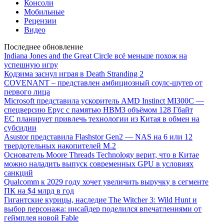
Консоли
Мобильные
Рецензии
Видео
Последнее обновление
Indiana Jones and the Great Circle всё меньше похож на
успешную игру
Кодзима заснул играя в Death Stranding 2
COVENANT – представлен амбициозный соулс-шутер от
первого лица
Microsoft представила ускоритель AMD Instinct MI300C —
спецверсию Epyc с памятью HBM3 объёмом 128 Гбайт
ЕС планирует привлечь технологии из Китая в обмен на
субсидии
Asustor представила Flashstor Gen2 — NAS на 6 или 12
твердотельных накопителей M.2
Основатель Moore Threads Technology верит, что в Китае
можно наладить выпуск современных GPU в условиях
санкций
Qualcomm к 2029 году хочет увеличить выручку в сегменте
ПК на $4 млрд в год
Гигантские курицы, наследие The Witcher 3: Wild Hunt и
выбор персонажа: инсайдер поделился впечатлениями от
геймплея новой Fable