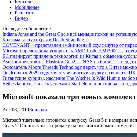
Консоли
Мобильные
Рецензии
Видео
Последнее обновление
Indiana Jones and the Great Circle всё меньше похож на успешну
Кодзима заснул играя в Death Stranding 2
COVENANT – представлен амбициозный соулс-шутер от перво
Microsoft представила ускоритель AMD Instinct MI300C — сп
ЕС планирует привлечь технологии из Китая в обмен на субси
Asustor представила Flashstor Gen2 — NAS на 6 или 12 твердо
Основатель Moore Threads Technology верит, что в Китае мож
Qualcomm к 2029 году хочет увеличить выручку в сегменте ПК 
Гигантские курицы, наследие The Witcher 3: Wild Hunt и выбор
Bethesda похвасталась успехами Starfield и анонсировала подар
Microsoft показала три новых комплект
Авг 08, 2019
Консоли
Microsoft тщательно готовится к запуску Gears 5 и намерена 
Gears 5. Он поступит в продажу на российский рынок вместе с 