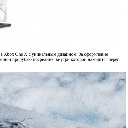
стве Xbox One X с уникальным дизайном. За оформление
озрачной прорубью посредине, внутри которой находится череп —