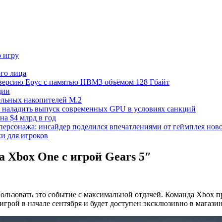
ю игру
го лица
ецверсию Epyc с памятью HBM3 объёмом 128 Гбайт
дии
тельных накопителей M.2
но наладить выпуск современных GPU в условиях санкций
на $4 млрд в год
 персонажа: инсайдер поделился впечатлениями от геймплея ново
ки для игроков
а Xbox One с игрой Gears 5″
использовать это событие с максимальной отдачей. Команда Xbox
игрой в начале сентября и будет доступен эксклюзивно в магази