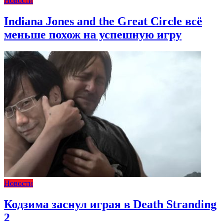
Новости
Indiana Jones and the Great Circle всё
меньше похож на успешную игру
Новости
Кодзима заснул играя в Death Stranding
2