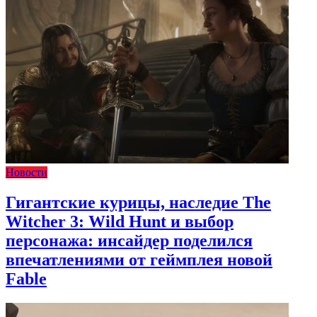
Новости
Гигантские курицы, наследие The
Witcher 3: Wild Hunt и выбор
персонажа: инсайдер поделился
впечатлениями от геймплея новой
Fable