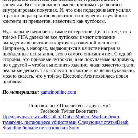
кошелька. Всё это должно помочь принимать решения о
внутриигровых покупках. И, что они поддерживают усилия
отрасли по раскрытию вероятности получения случайного
контента из предметов, известных как лутбоксы.
Ну, а дальше начинается самое интересное. Дело в том, что в
той же FIFA далеко не все лутбоксы имеют описание
выпадения вероятности карточек различной ценности.
Например, в наборах, выдающихся в качестве наград за
пройденные испытания, этого самого описания нет. С одной
стороны, это призовые лутбоксы, а не покупаемые напрямую,
но с другой – чтобы выполнить задание, люди зачастую тратят
реальные деньги. Так что если посмотреть на вещи буквально,
можно сказать, что у той же Electronic Arts появилась новая
проблема.
По материалам:
gameinonline.com
Понравилось? Поделитесь с друзьями!
Facebook
Twitter
Вконтакте
Предыдущая статья
В Call of Duty: Modern Warfare будет
тамагочи, питающееся убийствами
Следующая статья
Death
Stranding больше не эксклюзив Sony