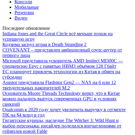
Консоли
Мобильные
Рецензии
Видео
Последнее обновление
Indiana Jones and the Great Circle всё меньше похож на
успешную игру
Кодзима заснул играя в Death Stranding 2
COVENANT – представлен амбициозный соулс-шутер от
первого лица
Microsoft представила ускоритель AMD Instinct MI300C —
спецверсию Epyc с памятью HBM3 объёмом 128 Гбайт
ЕС планирует привлечь технологии из Китая в обмен на
субсидии
Asustor представила Flashstor Gen2 — NAS на 6 или 12
твердотельных накопителей M.2
Основатель Moore Threads Technology верит, что в Китае
можно наладить выпуск современных GPU в условиях
санкций
Qualcomm к 2029 году хочет увеличить выручку в сегменте
ПК на $4 млрд в год
Гигантские курицы, наследие The Witcher 3: Wild Hunt и
выбор персонажа: инсайдер поделился впечатлениями от
геймплея новой Fable