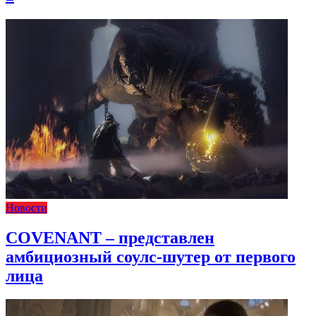
Новости
COVENANT – представлен
амбициозный соулс-шутер от первого
лица