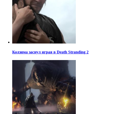
Кодзима заснул играя в Death Stranding 2