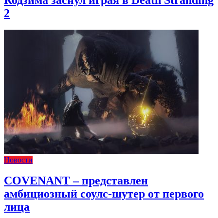
2
Новости
COVENANT – представлен
амбициозный соулс-шутер от первого
лица