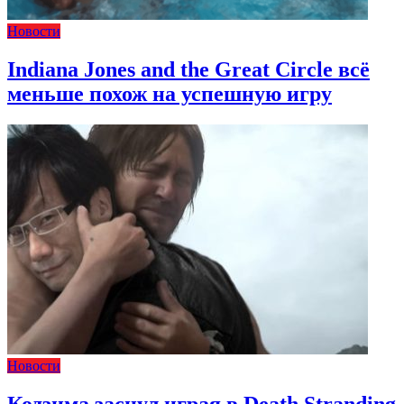
Новости
Indiana Jones and the Great Circle всё
меньше похож на успешную игру
Новости
Кодзима заснул играя в Death Stranding