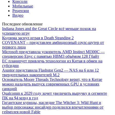
Консоли
Мобильные
Рецензии
Видео
Последнее обновление
Indiana Jones and the Great Circle всё меньше похож на
успешную игру
Кодзима заснул играя в Death Stranding 2
COVENANT – представлен амбициозный соулс-шутер от
первого лица
Microsoft представила ускоритель AMD Instinct MI300C —
спецверсию Epyc с памятью HBM3 объёмом 128 Гбайт
ЕС планирует привлечь технологии из Китая в обмен на
субсидии
Asustor представила Flashstor Gen2 — NAS на 6 или 12
твердотельных накопителей M.2
Основатель Moore Threads Technology верит, что в Китае
можно наладить выпуск современных GPU в условиях
санкций
Qualcomm к 2029 году хочет увеличить выручку в сегменте
ПК на $4 млрд в год
Гигантские курицы, наследие The Witcher 3: Wild Hunt и
выбор персонажа: инсайдер поделился впечатлениями от
геймплея новой Fable