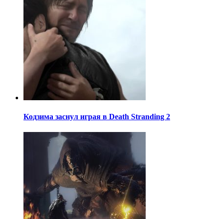
Кодзима заснул играя в Death Stranding 2