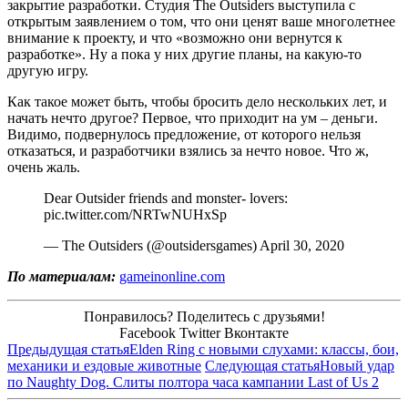
закрытие разработки. Студия The Outsiders выступила с
открытым заявлением о том, что они ценят ваше многолетнее
внимание к проекту, и что «возможно они вернутся к
разработке». Ну а пока у них другие планы, на какую-то
другую игру.
Как такое может быть, чтобы бросить дело нескольких лет, и
начать нечто другое? Первое, что приходит на ум – деньги.
Видимо, подвернулось предложение, от которого нельзя
отказаться, и разработчики взялись за нечто новое. Что ж,
очень жаль.
Dear Outsider friends and monster- lovers:
pic.twitter.com/NRTwNUHxSp
— The Outsiders (@outsidersgames) April 30, 2020
По материалам:
gameinonline.com
Понравилось? Поделитесь с друзьями!
Facebook
Twitter
Вконтакте
Предыдущая статья
Elden Ring с новыми слухами: классы, бои,
механики и ездовые животные
Следующая статья
Новый удар
по Naughty Dog. Слиты полтора часа кампании Last of Us 2