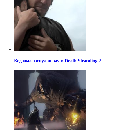
Кодзима заснул играя в Death Stranding 2