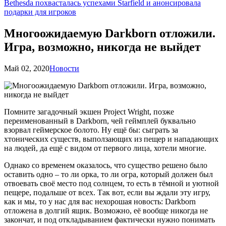
Bethesda похвасталась успехами Starfield и анонсировала
подарки для игроков
Многоожидаемую Darkborn отложили.
Игра, возможно, никогда не выйдет
Май 02, 2020
Новости
Помните загадочный экшен Project Wright, позже
переименованный в Darkborn, чей геймплей буквально
взорвал геймерское болото. Ну ещё бы: сыграть за
хтонических существ, выползающих из пещер и нападающих
на людей, да ещё с видом от первого лица, хотели многие.
Однако со временем оказалось, что существо решено было
оставить одно – то ли орка, то ли огра, который должен был
отвоевать своё место под солнцем, то есть в тёмной и уютной
пещере, подальше от всех. Так вот, если вы ждали эту игру,
как и мы, то у нас для вас нехорошая новость: Darkborn
отложена в долгий ящик. Возможно, её вообще никогда не
закончат, и под откладыванием фактически нужно понимать