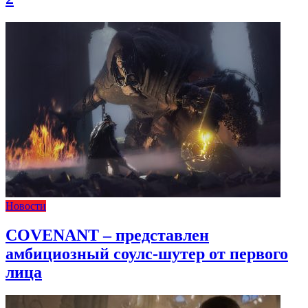
Новости
COVENANT – представлен
амбициозный соулс-шутер от первого
лица