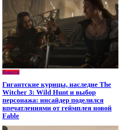
Новости
Гигантские курицы, наследие The
Witcher 3: Wild Hunt и выбор
персонажа: инсайдер поделился
впечатлениями от геймплея новой
Fable