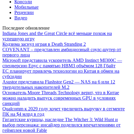
Консоли
Мобильные
Рецензии
Видео
Последнее обновление
Indiana Jones and the Great Circle всё меньше похож на
успешную игру
Кодзима заснул играя в Death Stranding 2
COVENANT – представлен амбициозный соулс-шутер от
первого лица
Microsoft представила ускоритель AMD Instinct MI300C —
спецверсию Epyc с памятью HBM3 объёмом 128 Гбайт
ЕС планирует привлечь технологии из Китая в обмен на
субсидии
Asustor представила Flashstor Gen2 — NAS на 6 или 12
твердотельных накопителей M.2
Основатель Moore Threads Technology верит, что в Китае
можно наладить выпуск современных GPU в условиях
санкций
Qualcomm к 2029 году хочет увеличить выручку в сегменте
ПК на $4 млрд в год
Гигантские курицы, наследие The Witcher 3: Wild Hunt и
выбор персонажа: инсайдер поделился впечатлениями от
геймплея новой Fable