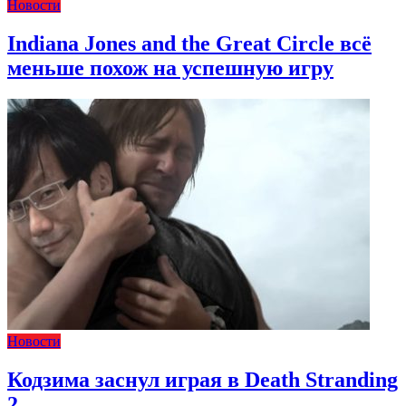
Новости
Indiana Jones and the Great Circle всё
меньше похож на успешную игру
Новости
Кодзима заснул играя в Death Stranding
2