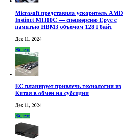
Microsoft представила ускоритель AMD
Instinct MI300C — спецверсию Epyc с
памятью HBM3 объёмом 128 Гбайт
Дек 11, 2024
Железо
ЕС планирует привлечь технологии из
Китая в обмен на субсидии
Дек 11, 2024
Железо