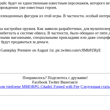
Прайс будет не единственным известным персонажем, которого ве
озрождении уже известных героев.
оллекционных фигурок из этой игры. В частности, особый интере
емы настройки оружия. Как заявили разработчики, для мультипле
бегнуть к системе обвеса. В частности, было обещано от пяти 
нными магазинами, специальными прикладами или даже специфи
 будут продаваться за деньги.
r Gameplay Premiere on August 1st. pic.twitter.com/vJIMbPZRyE
Понравилось? Поделитесь с друзьями!
Facebook
Twitter
Вконтакте
вом трейлере MMORPG Citadel: Forged with Fire
Следующая стать