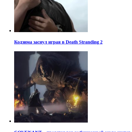
Кодзима заснул играя в Death Stranding 2