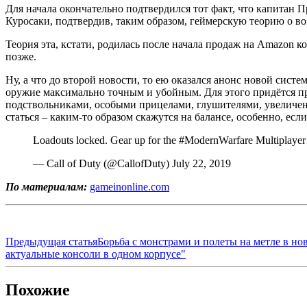
Для начала окончательно подтвердился тот факт, что капитан 
Куросаки, подтвердив, таким образом, геймерскую теорию о в
Теория эта, кстати, родилась после начала продаж на Amazon к
позже.
Ну, а что до второй новости, то ею оказался анонс новой сист
оружие максимально точным и убойным. Для этого придётся при
подствольниками, особыми прицелами, глушителями, увеличе
статься – каким-то образом скажутся на балансе, особенно, если
Loadouts locked. Gear up for the #ModernWarfare Multiplaye
— Call of Duty (@CallofDuty) July 22, 2019
По материалам:
gameinonline.com
Предыдущая статья
Борьба с монстрами и полеты на метле в но
актуальные консоли в одном корпусе"
Похожие