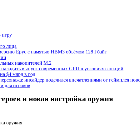
ю игру
го лица
ецверсию Epyc с памятью HBM3 объёмом 128 Гбайт
дии
тельных накопителей M.2
но наладить выпуск современных GPU в условиях санкций
на $4 млрд в год
 персонажа: инсайдер поделился впечатлениями от геймплея ново
ки для игроков
героев и новая настройка оружия