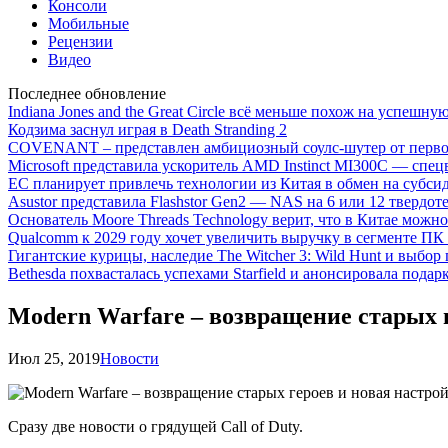
Консоли
Мобильные
Рецензии
Видео
Последнее обновление
Indiana Jones and the Great Circle всё меньше похож на успешну
Кодзима заснул играя в Death Stranding 2
COVENANT – представлен амбициозный соулс-шутер от перво
Microsoft представила ускоритель AMD Instinct MI300C — сп
ЕС планирует привлечь технологии из Китая в обмен на субси
Asustor представила Flashstor Gen2 — NAS на 6 или 12 твердо
Основатель Moore Threads Technology верит, что в Китае мож
Qualcomm к 2029 году хочет увеличить выручку в сегменте ПК 
Гигантские курицы, наследие The Witcher 3: Wild Hunt и выбор
Bethesda похвасталась успехами Starfield и анонсировала подар
Modern Warfare – возвращение старых 
Июл 25, 2019
Новости
Сразу две новости о грядущей Call of Duty.