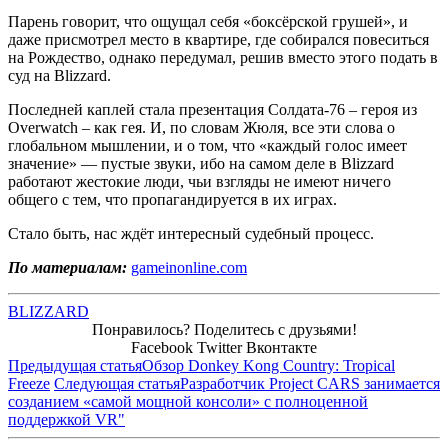
Парень говорит, что ощущал себя «боксёрской грушей», и
даже присмотрел место в квартире, где собирался повеситься
на Рождество, однако передумал, решив вместо этого подать в
суд на Blizzard.
Последней каплей стала презентация Солдата-76 – героя из
Overwatch – как гея. И, по словам Жюля, все эти слова о
глобальном мышлении, и о том, что «каждый голос имеет
значение» — пустые звуки, ибо на самом деле в Blizzard
работают жестокие люди, чьи взгляды не имеют ничего
общего с тем, что пропагандируется в их играх.
Стало быть, нас ждёт интересный судебный процесс.
По материалам:
gameinonline.com
BLIZZARD
Понравилось? Поделитесь с друзьями!
Facebook
Twitter
Вконтакте
Предыдущая статья
Обзор Donkey Kong Country: Tropical
Freeze
Следующая статья
Разработчик Project CARS занимается
созданием «самой мощной консоли» с полноценной
поддержкой VR"