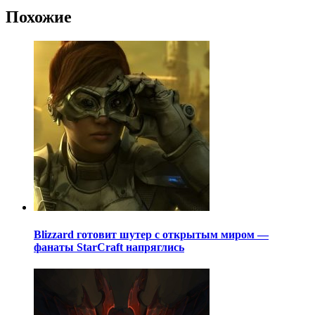
Похожие
Blizzard готовит шутер с открытым миром —
фанаты StarCraft напряглись