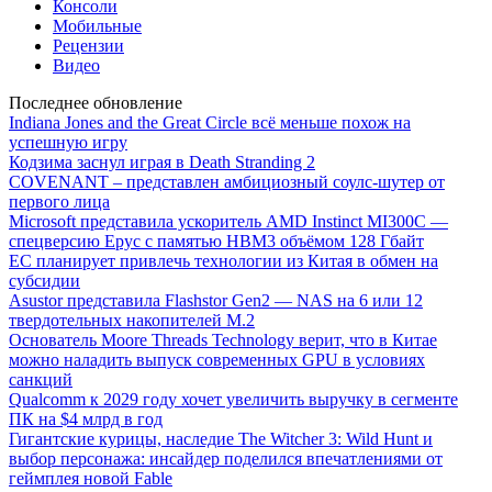
Консоли
Мобильные
Рецензии
Видео
Последнее обновление
Indiana Jones and the Great Circle всё меньше похож на
успешную игру
Кодзима заснул играя в Death Stranding 2
COVENANT – представлен амбициозный соулс-шутер от
первого лица
Microsoft представила ускоритель AMD Instinct MI300C —
спецверсию Epyc с памятью HBM3 объёмом 128 Гбайт
ЕС планирует привлечь технологии из Китая в обмен на
субсидии
Asustor представила Flashstor Gen2 — NAS на 6 или 12
твердотельных накопителей M.2
Основатель Moore Threads Technology верит, что в Китае
можно наладить выпуск современных GPU в условиях
санкций
Qualcomm к 2029 году хочет увеличить выручку в сегменте
ПК на $4 млрд в год
Гигантские курицы, наследие The Witcher 3: Wild Hunt и
выбор персонажа: инсайдер поделился впечатлениями от
геймплея новой Fable