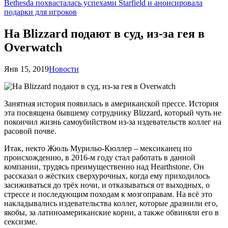
Bethesda похвасталась успехами Starfield и анонсировала
подарки для игроков
На Blizzard подают в суд, из-за гея в
Overwatch
Янв 15, 2019
Новости
Занятная история появилась в американской прессе. История
эта посвящена бывшему сотруднику Blizzard, который чуть не
покончил жизнь самоубийством из-за издевательств коллег на
расовой почве.
Итак, некто Жюль Мурильо-Кюллер – мексиканец по
происхождению, в 2016-м году стал работать в данной
компании, трудясь преимущественно над Hearthstone. Он
рассказал о жёстких сверхурочных, когда ему приходилось
засиживаться до трёх ночи, и отказываться от выходных, о
стрессе и последующим походам к мозгоправам. На всё это
накладывались издевательства коллег, которые дразнили его,
якобы, за латиноамериканские корни, а также обвиняли его в
сексизме.