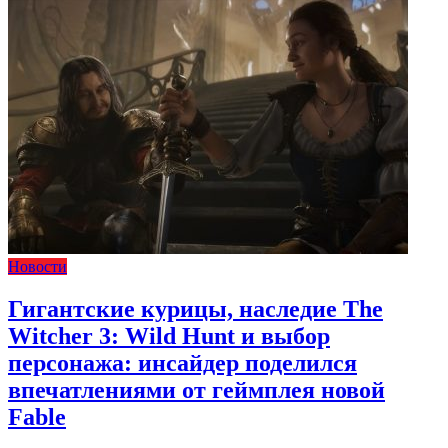
Новости
Гигантские курицы, наследие The
Witcher 3: Wild Hunt и выбор
персонажа: инсайдер поделился
впечатлениями от геймплея новой
Fable