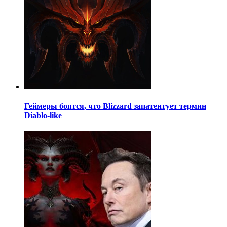
Геймеры боятся, что Blizzard запатентует термин
Diablo-like