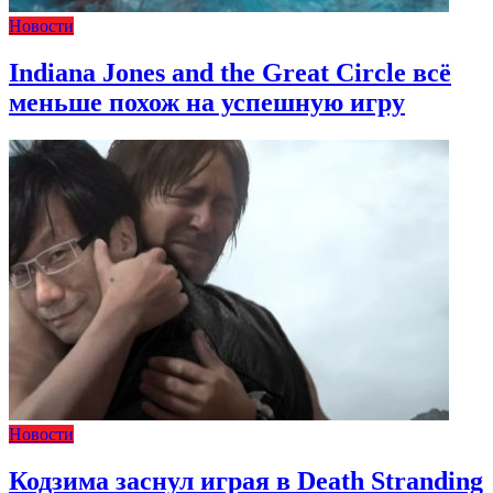
Новости
Indiana Jones and the Great Circle всё
меньше похож на успешную игру
Новости
Кодзима заснул играя в Death Stranding