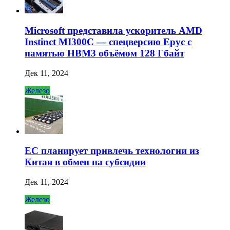
Microsoft представила ускоритель AMD
Instinct MI300C — спецверсию Epyc с
памятью HBM3 объёмом 128 Гбайт
Дек 11, 2024
Железо
ЕС планирует привлечь технологии из
Китая в обмен на субсидии
Дек 11, 2024
Железо