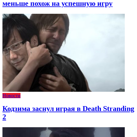
меньше похож на успешную игру
Новости
Кодзима заснул играя в Death Stranding
2