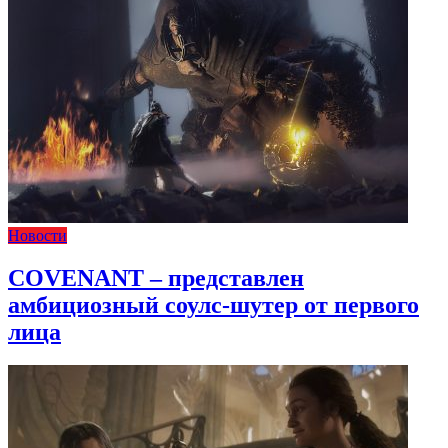
Новости
COVENANT – представлен
амбициозный соулс-шутер от первого
лица