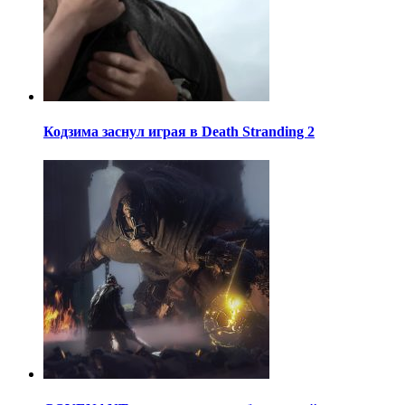
Кодзима заснул играя в Death Stranding 2