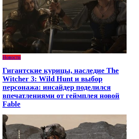
Новости
Гигантские курицы, наследие The
Witcher 3: Wild Hunt и выбор
персонажа: инсайдер поделился
впечатлениями от геймплея новой
Fable