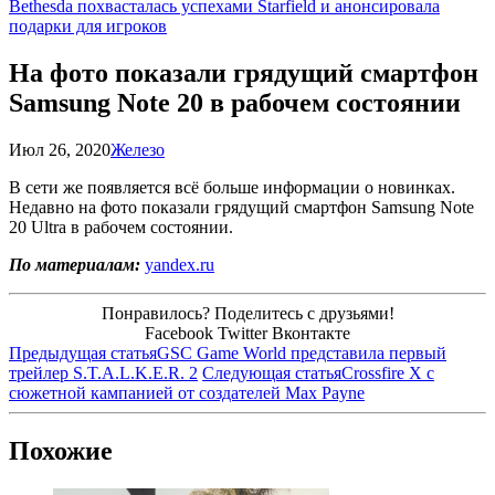
Bethesda похвасталась успехами Starfield и анонсировала
подарки для игроков
На фото показали грядущий смартфон
Samsung Note 20 в рабочем состоянии
Июл 26, 2020
Железо
В сети же появляется всё больше информации о новинках.
Недавно на фото показали грядущий смартфон Samsung Note
20 Ultra в рабочем состоянии.
По материалам:
yandex.ru
Понравилось? Поделитесь с друзьями!
Facebook
Twitter
Вконтакте
Предыдущая статья
GSC Game World представила первый
трейлер S.T.A.L.K.E.R. 2
Следующая статья
Crossfire X с
сюжетной кампанией от создателей Max Payne
Похожие