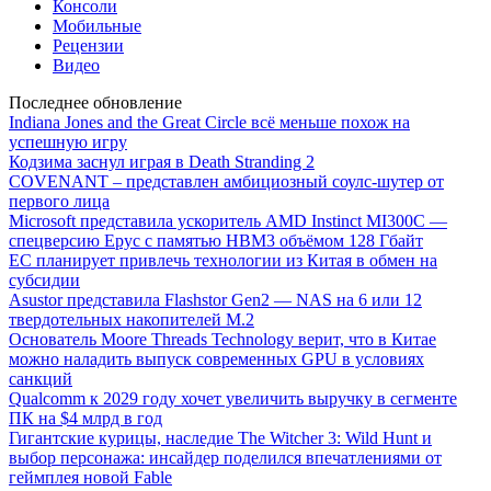
Консоли
Мобильные
Рецензии
Видео
Последнее обновление
Indiana Jones and the Great Circle всё меньше похож на
успешную игру
Кодзима заснул играя в Death Stranding 2
COVENANT – представлен амбициозный соулс-шутер от
первого лица
Microsoft представила ускоритель AMD Instinct MI300C —
спецверсию Epyc с памятью HBM3 объёмом 128 Гбайт
ЕС планирует привлечь технологии из Китая в обмен на
субсидии
Asustor представила Flashstor Gen2 — NAS на 6 или 12
твердотельных накопителей M.2
Основатель Moore Threads Technology верит, что в Китае
можно наладить выпуск современных GPU в условиях
санкций
Qualcomm к 2029 году хочет увеличить выручку в сегменте
ПК на $4 млрд в год
Гигантские курицы, наследие The Witcher 3: Wild Hunt и
выбор персонажа: инсайдер поделился впечатлениями от
геймплея новой Fable