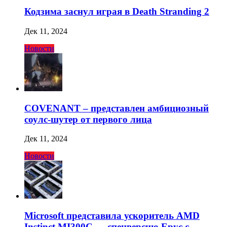
Кодзима заснул играя в Death Stranding 2
Дек 11, 2024
Новости
COVENANT – представлен амбициозный
соулс-шутер от первого лица
Дек 11, 2024
Новости
Microsoft представила ускоритель AMD
Instinct MI300C — спецверсию Epyc с