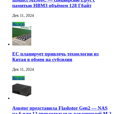
памятью HBM3 объёмом 128 Гбайт
Дек 11, 2024
Железо
ЕС планирует привлечь технологии из
Китая в обмен на субсидии
Дек 11, 2024
Железо
Asustor представила Flashstor Gen2 — NAS
на 6 или 12 твердотельных накопителей M.2