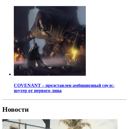
COVENANT – представлен амбициозный соулс-
шутер от первого лица
Новости