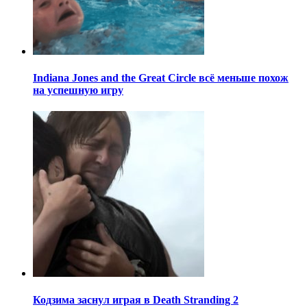
Indiana Jones and the Great Circle всё меньше похож
на успешную игру
Кодзима заснул играя в Death Stranding 2