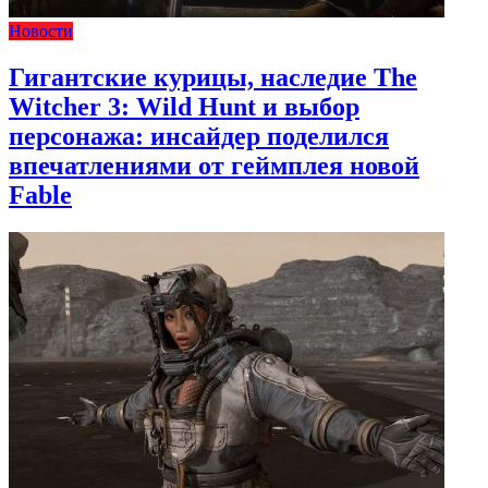
Новости
Гигантские курицы, наследие The
Witcher 3: Wild Hunt и выбор
персонажа: инсайдер поделился
впечатлениями от геймплея новой
Fable