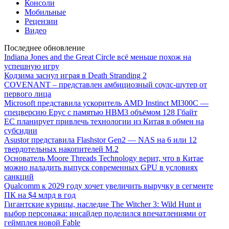
Консоли
Мобильные
Рецензии
Видео
Последнее обновление
Indiana Jones and the Great Circle всё меньше похож на
успешную игру
Кодзима заснул играя в Death Stranding 2
COVENANT – представлен амбициозный соулс-шутер от
первого лица
Microsoft представила ускоритель AMD Instinct MI300C —
спецверсию Epyc с памятью HBM3 объёмом 128 Гбайт
ЕС планирует привлечь технологии из Китая в обмен на
субсидии
Asustor представила Flashstor Gen2 — NAS на 6 или 12
твердотельных накопителей M.2
Основатель Moore Threads Technology верит, что в Китае
можно наладить выпуск современных GPU в условиях
санкций
Qualcomm к 2029 году хочет увеличить выручку в сегменте
ПК на $4 млрд в год
Гигантские курицы, наследие The Witcher 3: Wild Hunt и
выбор персонажа: инсайдер поделился впечатлениями от
геймплея новой Fable