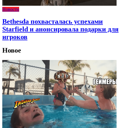
Новости
Bethesda похвасталась успехами
Starfield и анонсировала подарки для
игроков
Новое