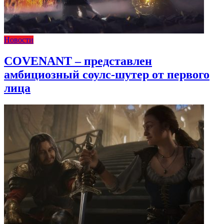
Новости
COVENANT – представлен
амбициозный соулс-шутер от первого
лица