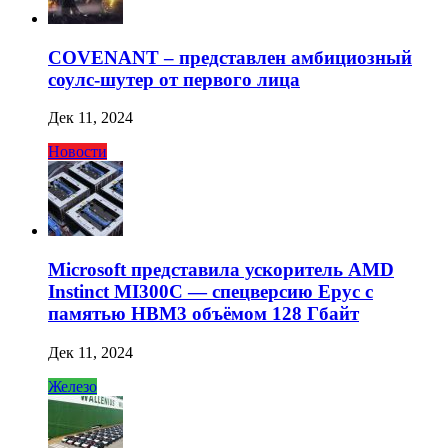
COVENANT – представлен амбициозный
соулс-шутер от первого лица
Дек 11, 2024
Новости
Microsoft представила ускоритель AMD
Instinct MI300C — спецверсию Epyc с
памятью HBM3 объёмом 128 Гбайт
Дек 11, 2024
Железо