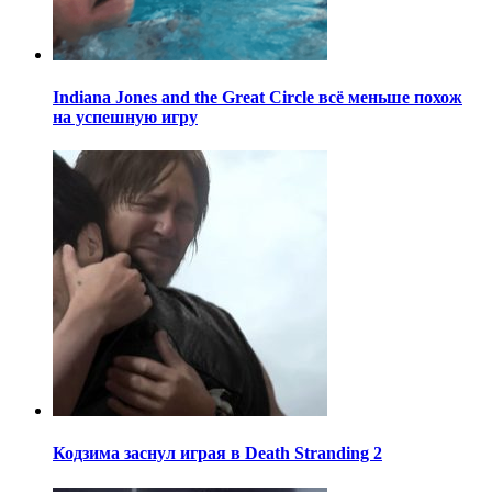
Indiana Jones and the Great Circle всё меньше похож
на успешную игру
Кодзима заснул играя в Death Stranding 2