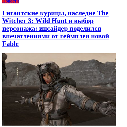
Новости
Гигантские курицы, наследие The
Witcher 3: Wild Hunt и выбор
персонажа: инсайдер поделился
впечатлениями от геймплея новой
Fable