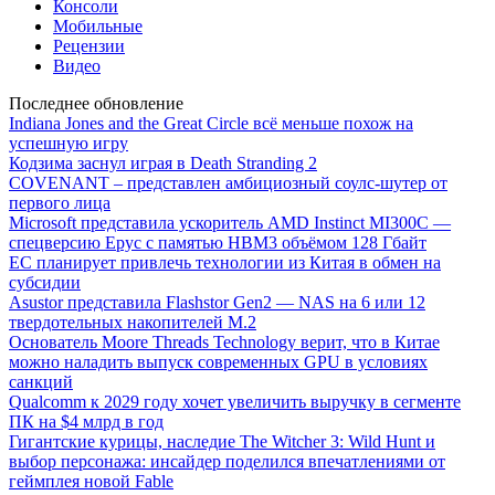
Консоли
Мобильные
Рецензии
Видео
Последнее обновление
Indiana Jones and the Great Circle всё меньше похож на
успешную игру
Кодзима заснул играя в Death Stranding 2
COVENANT – представлен амбициозный соулс-шутер от
первого лица
Microsoft представила ускоритель AMD Instinct MI300C —
спецверсию Epyc с памятью HBM3 объёмом 128 Гбайт
ЕС планирует привлечь технологии из Китая в обмен на
субсидии
Asustor представила Flashstor Gen2 — NAS на 6 или 12
твердотельных накопителей M.2
Основатель Moore Threads Technology верит, что в Китае
можно наладить выпуск современных GPU в условиях
санкций
Qualcomm к 2029 году хочет увеличить выручку в сегменте
ПК на $4 млрд в год
Гигантские курицы, наследие The Witcher 3: Wild Hunt и
выбор персонажа: инсайдер поделился впечатлениями от
геймплея новой Fable