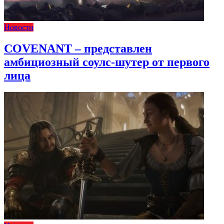
Новости
COVENANT – представлен
амбициозный соулс-шутер от первого
лица