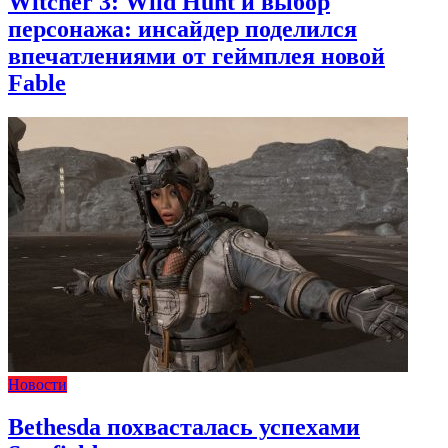
Witcher 3: Wild Hunt и выбор
персонажа: инсайдер поделился
впечатлениями от геймплея новой
Fable
Новости
Bethesda похвасталась успехами