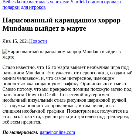
Bethesda похвасталась успехами Starfield и анонсировала
подарки для игроков
Нарисованный карандашом хоррор
Mundaun выйдет в марте
Янв 15, 2021
Новости
Стало известно, что 16-го марта выйдет необычная игра под
названием Mundaun. Это ужастик от первого лица, созданный
одним человеком, и, что самое интересное, имеющим
полностью «карандашную» графику. Оригинально и смело.
Смело потому, что мы прекрасно помним похожую затею под
названием Drawn to Death. Тот сетевой шутер имел
необычный визуальный стиль рисунков шариковой ручкой.
Та задумка полностью провалилась, в том числе, из-за
слишком необычной графики. Посмотрим как получится на
этот раз. Пока что, судя по реакции зрителей под трейлером,
всё всем нравится.
По материалам:
gameinonline.com