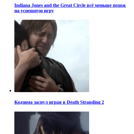
Indiana Jones and the Great Circle всё меньше похож
на успешную игру
Кодзима заснул играя в Death Stranding 2