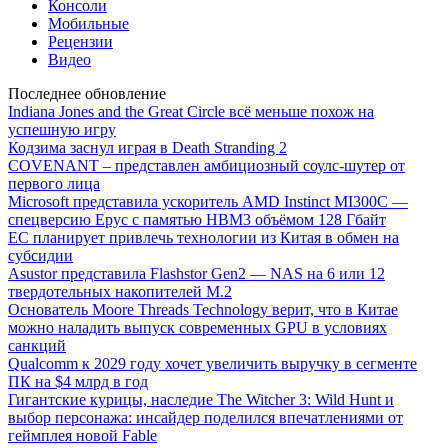
Консоли
Мобильные
Рецензии
Видео
Последнее обновление
Indiana Jones and the Great Circle всё меньше похож на
успешную игру
Кодзима заснул играя в Death Stranding 2
COVENANT – представлен амбициозный соулс-шутер от
первого лица
Microsoft представила ускоритель AMD Instinct MI300C —
спецверсию Epyc с памятью HBM3 объёмом 128 Гбайт
ЕС планирует привлечь технологии из Китая в обмен на
субсидии
Asustor представила Flashstor Gen2 — NAS на 6 или 12
твердотельных накопителей M.2
Основатель Moore Threads Technology верит, что в Китае
можно наладить выпуск современных GPU в условиях
санкций
Qualcomm к 2029 году хочет увеличить выручку в сегменте
ПК на $4 млрд в год
Гигантские курицы, наследие The Witcher 3: Wild Hunt и
выбор персонажа: инсайдер поделился впечатлениями от
геймплея новой Fable