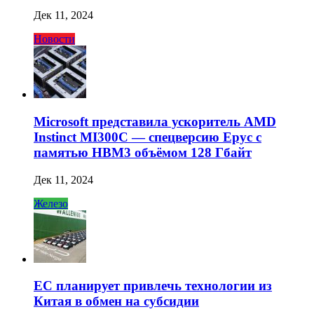
Дек 11, 2024
Новости
Microsoft представила ускоритель AMD
Instinct MI300C — спецверсию Epyc с
памятью HBM3 объёмом 128 Гбайт
Дек 11, 2024
Железо
ЕС планирует привлечь технологии из
Китая в обмен на субсидии