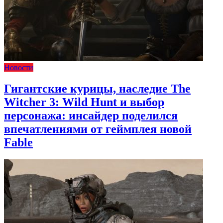
Новости
Гигантские курицы, наследие The
Witcher 3: Wild Hunt и выбор
персонажа: инсайдер поделился
впечатлениями от геймплея новой
Fable