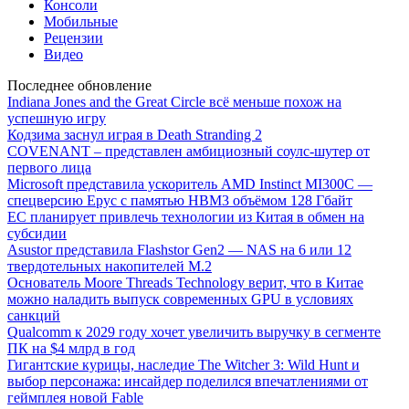
Консоли
Мобильные
Рецензии
Видео
Последнее обновление
Indiana Jones and the Great Circle всё меньше похож на
успешную игру
Кодзима заснул играя в Death Stranding 2
COVENANT – представлен амбициозный соулс-шутер от
первого лица
Microsoft представила ускоритель AMD Instinct MI300C —
спецверсию Epyc с памятью HBM3 объёмом 128 Гбайт
ЕС планирует привлечь технологии из Китая в обмен на
субсидии
Asustor представила Flashstor Gen2 — NAS на 6 или 12
твердотельных накопителей M.2
Основатель Moore Threads Technology верит, что в Китае
можно наладить выпуск современных GPU в условиях
санкций
Qualcomm к 2029 году хочет увеличить выручку в сегменте
ПК на $4 млрд в год
Гигантские курицы, наследие The Witcher 3: Wild Hunt и
выбор персонажа: инсайдер поделился впечатлениями от
геймплея новой Fable