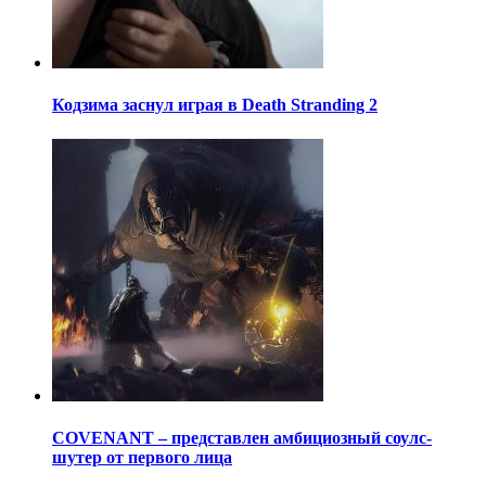
Кодзима заснул играя в Death Stranding 2
COVENANT – представлен амбициозный соулс-
шутер от первого лица