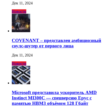
Дек 11, 2024
Новости
COVENANT – представлен амбициозный
соулс-шутер от первого лица
Дек 11, 2024
Новости
Microsoft представила ускоритель AMD
Instinct MI300C — спецверсию Epyc с
памятью HBM3 объёмом 128 Гбайт