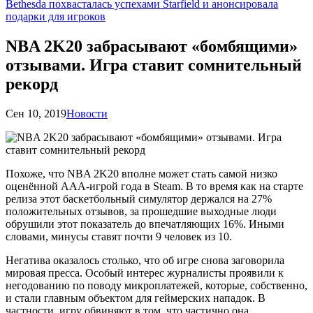
Bethesda похвасталась успехами Starfield и анонсировала
подарки для игроков
NBA 2K20 забрасывают «бомбящими»
отзывами. Игра ставит сомнительный
рекорд
Сен 10, 2019
Новости
Похоже, что NBA 2K20 вполне может стать самой низко
оценённой ААА-игрой года в Steam. В то время как на старте
релиза этот баскетбольный симулятор держался на 27%
положительных отзывов, за прошедшие выходные люди
обрушили этот показатель до впечатляющих 16%. Иными
словами, минусы ставят почти 9 человек из 10.
Негатива оказалось столько, что об игре снова заговорила
мировая пресса. Особый интерес журналисты проявили к
негодованию по поводу микроплатежей, которые, собственно,
и стали главным объектом для геймерских нападок. В
частности, игру обвиняют в том, что частично она