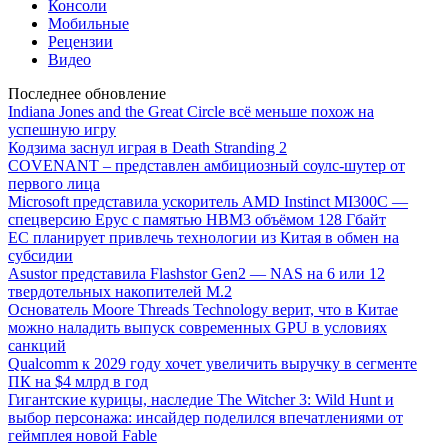
Консоли
Мобильные
Рецензии
Видео
Последнее обновление
Indiana Jones and the Great Circle всё меньше похож на
успешную игру
Кодзима заснул играя в Death Stranding 2
COVENANT – представлен амбициозный соулс-шутер от
первого лица
Microsoft представила ускоритель AMD Instinct MI300C —
спецверсию Epyc с памятью HBM3 объёмом 128 Гбайт
ЕС планирует привлечь технологии из Китая в обмен на
субсидии
Asustor представила Flashstor Gen2 — NAS на 6 или 12
твердотельных накопителей M.2
Основатель Moore Threads Technology верит, что в Китае
можно наладить выпуск современных GPU в условиях
санкций
Qualcomm к 2029 году хочет увеличить выручку в сегменте
ПК на $4 млрд в год
Гигантские курицы, наследие The Witcher 3: Wild Hunt и
выбор персонажа: инсайдер поделился впечатлениями от
геймплея новой Fable