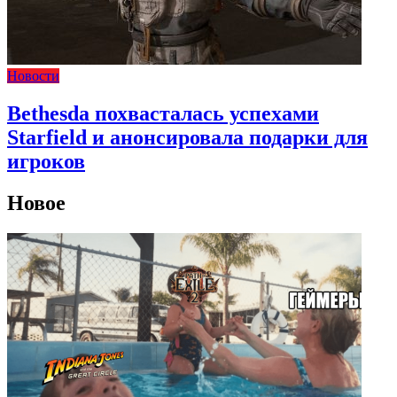
Новости
Bethesda похвасталась успехами
Starfield и анонсировала подарки для
игроков
Новое