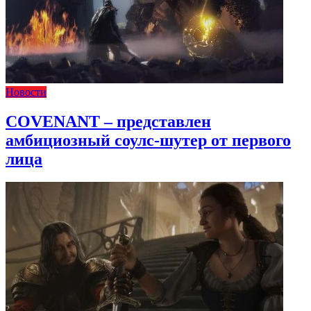
Новости
COVENANT – представлен
амбициозный соулс-шутер от первого
лица