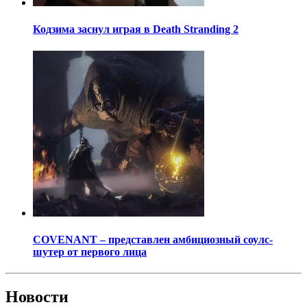
Кодзима заснул играя в Death Stranding 2
COVENANT – представлен амбициозный соулс-
шутер от первого лица
Новости