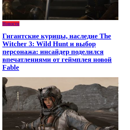
Новости
Гигантские курицы, наследие The
Witcher 3: Wild Hunt и выбор
персонажа: инсайдер поделился
впечатлениями от геймплея новой
Fable