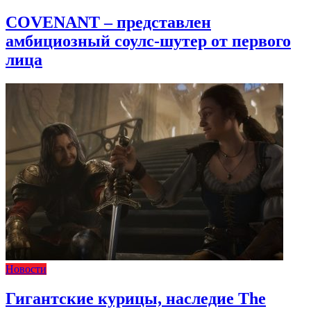
COVENANT – представлен
амбициозный соулс-шутер от первого
лица
Новости
Гигантские курицы, наследие The