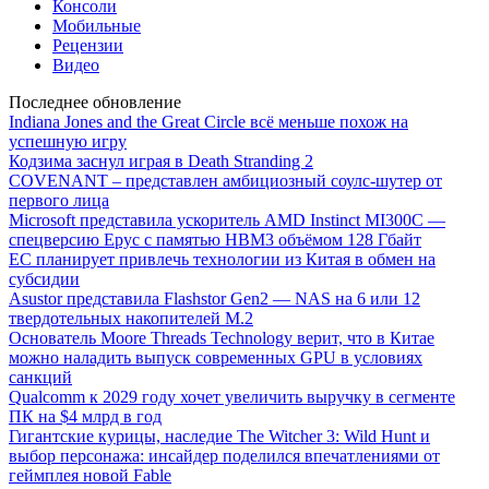
Консоли
Мобильные
Рецензии
Видео
Последнее обновление
Indiana Jones and the Great Circle всё меньше похож на
успешную игру
Кодзима заснул играя в Death Stranding 2
COVENANT – представлен амбициозный соулс-шутер от
первого лица
Microsoft представила ускоритель AMD Instinct MI300C —
спецверсию Epyc с памятью HBM3 объёмом 128 Гбайт
ЕС планирует привлечь технологии из Китая в обмен на
субсидии
Asustor представила Flashstor Gen2 — NAS на 6 или 12
твердотельных накопителей M.2
Основатель Moore Threads Technology верит, что в Китае
можно наладить выпуск современных GPU в условиях
санкций
Qualcomm к 2029 году хочет увеличить выручку в сегменте
ПК на $4 млрд в год
Гигантские курицы, наследие The Witcher 3: Wild Hunt и
выбор персонажа: инсайдер поделился впечатлениями от
геймплея новой Fable