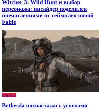
Witcher 3: Wild Hunt и выбор
персонажа: инсайдер поделился
впечатлениями от геймплея новой
Fable
Новости
Bethesda похвасталась успехами