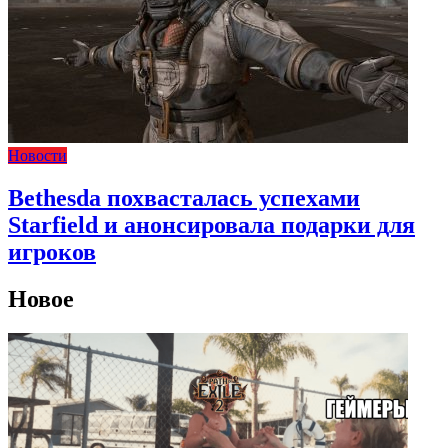
Новости
Bethesda похвасталась успехами
Starfield и анонсировала подарки для
игроков
Новое