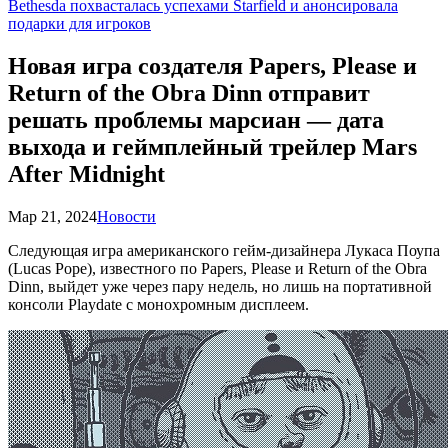
Bethesda похвасталась успехами Starfield и анонсировала
подарки для игроков
Новая игра создателя Papers, Please и
Return of the Obra Dinn отправит
решать проблемы марсиан — дата
выхода и геймплейный трейлер Mars
After Midnight
Мар 21, 2024
Новости
Следующая игра американского гейм-дизайнера Лукаса Поупа
(Lucas Pope), известного по Papers, Please и Return of the Obra
Dinn, выйдет уже через пару недель, но лишь на портативной
консоли Playdate с монохромным дисплеем.