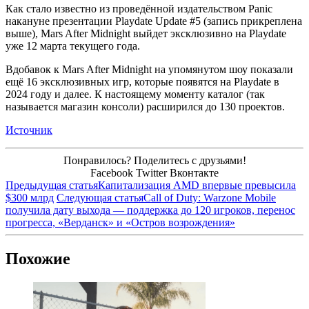
Как стало известно из проведённой издательством Panic
накануне презентации Playdate Update #5 (запись прикреплена
выше), Mars After Midnight выйдет эксклюзивно на Playdate
уже 12 марта текущего года.
Вдобавок к Mars After Midnight на упомянутом шоу показали
ещё 16 эксклюзивных игр, которые появятся на Playdate в
2024 году и далее. К настоящему моменту каталог (так
называется магазин консоли) расширился до 130 проектов.
Источник
Понравилось? Поделитесь с друзьями!
Facebook
Twitter
Вконтакте
Предыдущая статья
Капитализация AMD впервые превысила
$300 млрд
Следующая статья
Call of Duty: Warzone Mobile
получила дату выхода — поддержка до 120 игроков, перенос
прогресса, «Верданск» и «Остров возрождения»
Похожие