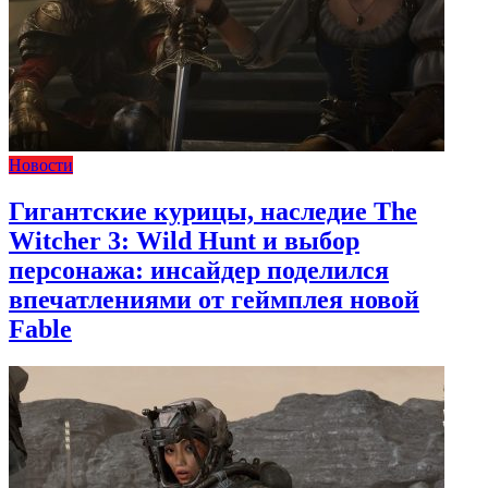
Новости
Гигантские курицы, наследие The
Witcher 3: Wild Hunt и выбор
персонажа: инсайдер поделился
впечатлениями от геймплея новой
Fable