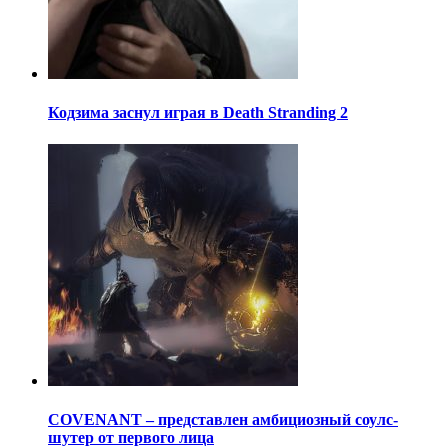
Кодзима заснул играя в Death Stranding 2
COVENANT – представлен амбициозный соулс-
шутер от первого лица