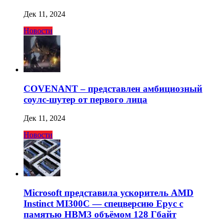
Дек 11, 2024
Новости
COVENANT – представлен амбициозный
соулс-шутер от первого лица
Дек 11, 2024
Новости
Microsoft представила ускоритель AMD
Instinct MI300C — спецверсию Epyc с
памятью HBM3 объёмом 128 Гбайт