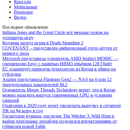
Консоли
Мобильные
Рецензии
Видео
Последнее обновление
Indiana Jones and the Great Circle всё меньше похож на
успешную игру
Кодзима заснул играя в Death Stranding 2
COVENANT – представлен амбициозный соулс-шутер от
первого лица
Microsoft представила ускоритель AMD Instinct MI300C —
спецверсию Epyc с памятью HBM3 объёмом 128 Гбайт
ЕС планирует привлечь технологии из Китая в обмен на
субсидии
Asustor представила Flashstor Gen2 — NAS на 6 или 12
твердотельных накопителей M.2
Основатель Moore Threads Technology верит, что в Китае
можно наладить выпуск современных GPU в условиях
санкций
Qualcomm к 2029 году хочет увеличить выручку в сегменте
ПК на $4 млрд в год
Гигантские курицы, наследие The Witcher 3: Wild Hunt и
выбор персонажа: инсайдер поделился впечатлениями от
геймплея новой Fable