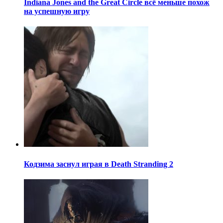
Indiana Jones and the Great Circle всё меньше похож
на успешную игру
Кодзима заснул играя в Death Stranding 2