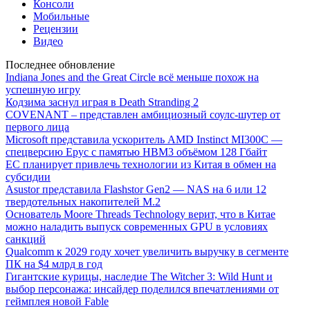
Консоли
Мобильные
Рецензии
Видео
Последнее обновление
Indiana Jones and the Great Circle всё меньше похож на
успешную игру
Кодзима заснул играя в Death Stranding 2
COVENANT – представлен амбициозный соулс-шутер от
первого лица
Microsoft представила ускоритель AMD Instinct MI300C —
спецверсию Epyc с памятью HBM3 объёмом 128 Гбайт
ЕС планирует привлечь технологии из Китая в обмен на
субсидии
Asustor представила Flashstor Gen2 — NAS на 6 или 12
твердотельных накопителей M.2
Основатель Moore Threads Technology верит, что в Китае
можно наладить выпуск современных GPU в условиях
санкций
Qualcomm к 2029 году хочет увеличить выручку в сегменте
ПК на $4 млрд в год
Гигантские курицы, наследие The Witcher 3: Wild Hunt и
выбор персонажа: инсайдер поделился впечатлениями от
геймплея новой Fable