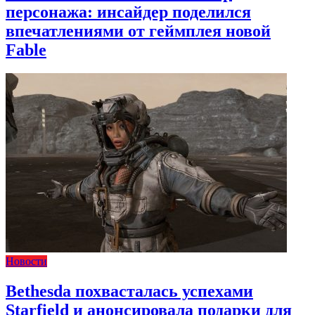
персонажа: инсайдер поделился
впечатлениями от геймплея новой
Fable
Новости
Bethesda похвасталась успехами
Starfield и анонсировала подарки для