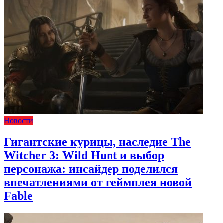
Новости
Гигантские курицы, наследие The
Witcher 3: Wild Hunt и выбор
персонажа: инсайдер поделился
впечатлениями от геймплея новой
Fable