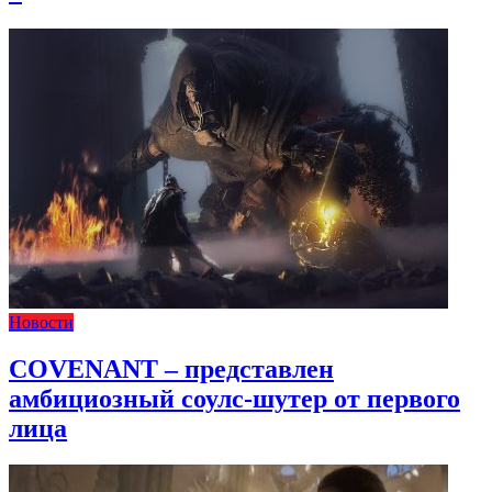
Новости
COVENANT – представлен
амбициозный соулс-шутер от первого
лица