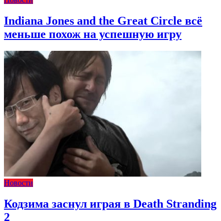
Indiana Jones and the Great Circle всё
меньше похож на успешную игру
Новости
Кодзима заснул играя в Death Stranding
2