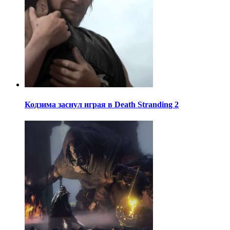
Кодзима заснул играя в Death Stranding 2