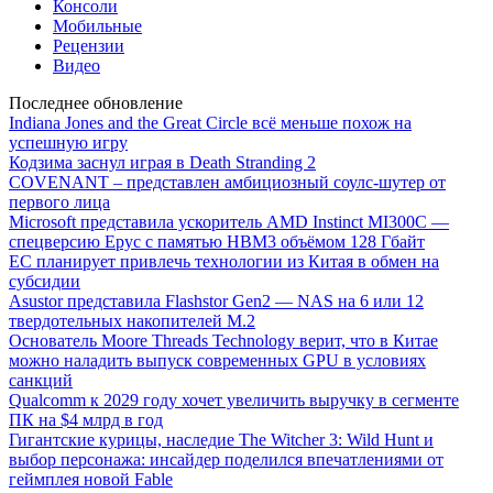
Консоли
Мобильные
Рецензии
Видео
Последнее обновление
Indiana Jones and the Great Circle всё меньше похож на
успешную игру
Кодзима заснул играя в Death Stranding 2
COVENANT – представлен амбициозный соулс-шутер от
первого лица
Microsoft представила ускоритель AMD Instinct MI300C —
спецверсию Epyc с памятью HBM3 объёмом 128 Гбайт
ЕС планирует привлечь технологии из Китая в обмен на
субсидии
Asustor представила Flashstor Gen2 — NAS на 6 или 12
твердотельных накопителей M.2
Основатель Moore Threads Technology верит, что в Китае
можно наладить выпуск современных GPU в условиях
санкций
Qualcomm к 2029 году хочет увеличить выручку в сегменте
ПК на $4 млрд в год
Гигантские курицы, наследие The Witcher 3: Wild Hunt и
выбор персонажа: инсайдер поделился впечатлениями от
геймплея новой Fable