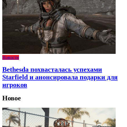
Новости
Bethesda похвасталась успехами
Starfield и анонсировала подарки для
игроков
Новое