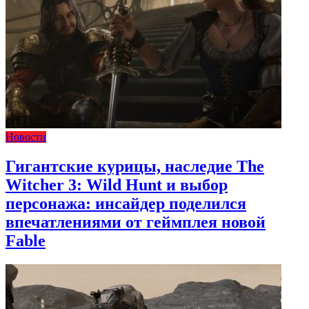
Новости
Гигантские курицы, наследие The
Witcher 3: Wild Hunt и выбор
персонажа: инсайдер поделился
впечатлениями от геймплея новой
Fable