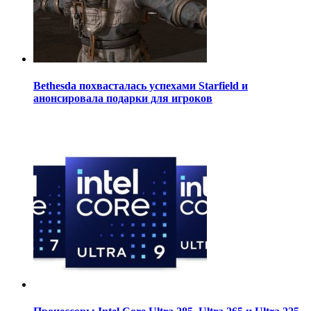
Bethesda похвасталась успехами Starfield и
анонсировала подарки для игроков