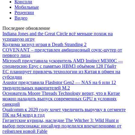
Консоли
Мобильные
Рецензии
Видео
Последнее обновление
Indiana Jones and the Great Circle всё меньше похож на
успешную игру
Кодзима заснул играя в Death Stranding 2
COVENANT – представлен амбициозный соулс-шутер от
первого лица
Microsoft представила ускоритель AMD Instinct MI300C —
спецверсию Epyc с памятью HBM3 объёмом 128 Гбайт
ЕС планирует привлечь технологии из Китая в обмен на
субсидии
Asustor представила Flashstor Gen2 — NAS на 6 или 12
твердотельных накопителей M.2
Основатель Moore Threads Technology верит, что в Китае
можно наладить выпуск современных GPU в условиях
санкций
Qualcomm к 2029 году хочет увеличить выручку в сегменте
ПК на $4 млрд в год
Гигантские курицы, наследие The Witcher 3: Wild Hunt и
выбор персонажа: инсайдер поделился впечатлениями от
геймплея новой Fable