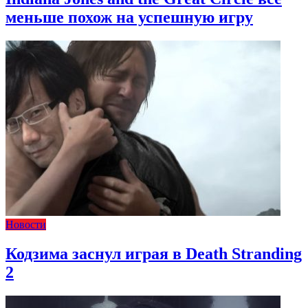
меньше похож на успешную игру
Новости
Кодзима заснул играя в Death Stranding
2