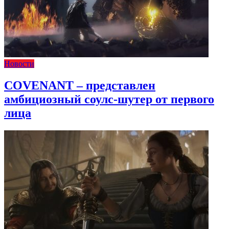
Новости
COVENANT – представлен
амбициозный соулс-шутер от первого
лица