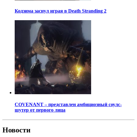
Кодзима заснул играя в Death Stranding 2
COVENANT – представлен амбициозный соулс-
шутер от первого лица
Новости