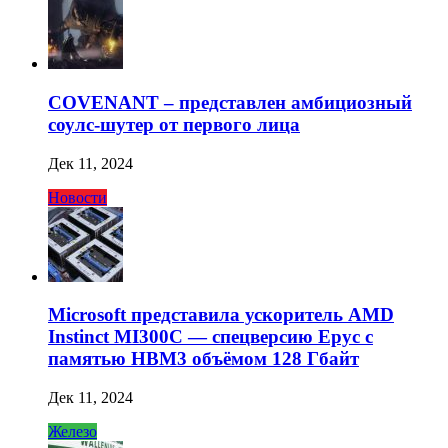
COVENANT – представлен амбициозный
соулс-шутер от первого лица
Дек 11, 2024
Новости
Microsoft представила ускоритель AMD
Instinct MI300C — спецверсию Epyc с
памятью HBM3 объёмом 128 Гбайт
Дек 11, 2024
Железо