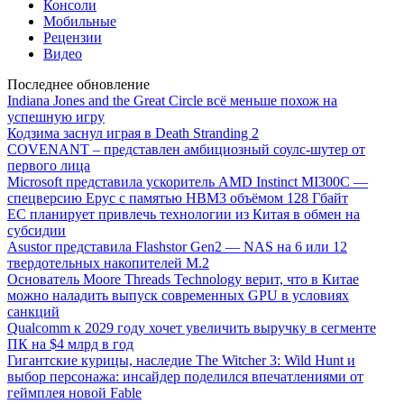
Консоли
Мобильные
Рецензии
Видео
Последнее обновление
Indiana Jones and the Great Circle всё меньше похож на
успешную игру
Кодзима заснул играя в Death Stranding 2
COVENANT – представлен амбициозный соулс-шутер от
первого лица
Microsoft представила ускоритель AMD Instinct MI300C —
спецверсию Epyc с памятью HBM3 объёмом 128 Гбайт
ЕС планирует привлечь технологии из Китая в обмен на
субсидии
Asustor представила Flashstor Gen2 — NAS на 6 или 12
твердотельных накопителей M.2
Основатель Moore Threads Technology верит, что в Китае
можно наладить выпуск современных GPU в условиях
санкций
Qualcomm к 2029 году хочет увеличить выручку в сегменте
ПК на $4 млрд в год
Гигантские курицы, наследие The Witcher 3: Wild Hunt и
выбор персонажа: инсайдер поделился впечатлениями от
геймплея новой Fable