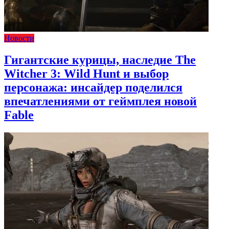
Новости
Гигантские курицы, наследие The
Witcher 3: Wild Hunt и выбор
персонажа: инсайдер поделился
впечатлениями от геймплея новой
Fable