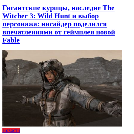
Гигантские курицы, наследие The
Witcher 3: Wild Hunt и выбор
персонажа: инсайдер поделился
впечатлениями от геймплея новой
Fable
Новости