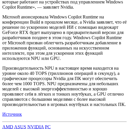
которые работают на устройствах под управлением Windows
Copilot Runtime», — заявляет Nvidia.
Microsoft анонсировала Windows Copilot Runtime на
конференции Build в прошлом месяце, а Nvidia заявляет, что её
решение по ускорению моделей ИИ с помощью видеокарт
GeForce RTX будет выпущено в предварительной версии для
разработчиков позднее в этом году. Windows Copilot Runtime
от Microsoft призван облегчить разработчикам добавление в
приложения функций, основанных на искусственном
интеллекте, при этом для ускорения этих функций
используются NPU или GPU.
Производительность NPU в настоящее время находится на
уровне около 40 TOPS (триллионов операций в секунду), а
графические процессоры Nvidia для ПК могут обеспечить
более чем 1000 TOPS. NPU предназначены для небольших
моделей с высокой энергоэффективностью и хорошо
проявляют себя в лёгких и тонких ноутбуках, а GPU отлично
справляются с большими моделями с более высокой
производительностью в игровых ноутбуках и настольных ПК.
Источник
AMD
ASUS
NVIDIA
PC