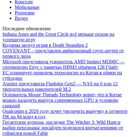
Консоли
Мобильные
Рецензии
Видео
Последнее обновление
Indiana Jones and the Great Circle всё меньше похож на
успешную игру
Кодзима заснул играя в Death Stranding 2
COVENANT – представлен амбициозный соулс-шутер от
первого лица
Microsoft представила ускоритель AMD Instinct MI300C —
спецверсию Epyc с памятью HBM3 объёмом 128 Гбайт
ЕС планирует привлечь технологии из Китая в обмен на
субсидии
Asustor представила Flashstor Gen2 — NAS на 6 или 12
твердотельных накопителей M.2
Основатель Moore Threads Technology верит, что в Китае
можно наладить выпуск современных GPU в условиях
санкций
Qualcomm к 2029 году хочет увеличить выручку в сегменте
ПК на $4 млрд в год
Гигантские курицы, наследие The Witcher 3: Wild Hunt и
выбор персонажа: инсайдер поделился впечатлениями от
геймплея новой Fable