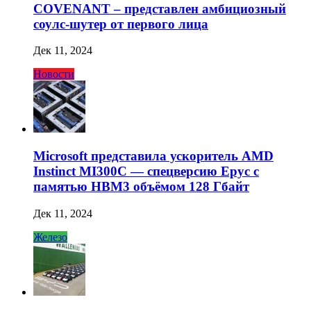
COVENANT – представлен амбициозный
соулс-шутер от первого лица
Дек 11, 2024
Новости
Microsoft представила ускоритель AMD
Instinct MI300C — спецверсию Epyc с
памятью HBM3 объёмом 128 Гбайт
Дек 11, 2024
Железо