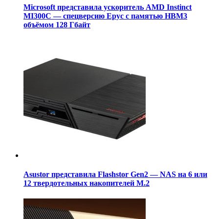
Microsoft представила ускоритель AMD Instinct
MI300C — спецверсию Epyc с памятью HBM3
объёмом 128 Гбайт
Asustor представила Flashstor Gen2 — NAS на 6 или
12 твердотельных накопителей M.2