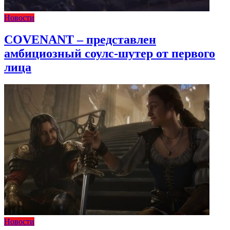
Новости
COVENANT – представлен
амбициозный соулс-шутер от первого
лица
Новости