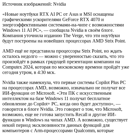
Источник изображений: Nvidia
«Новые ноутбуки RTX AI PC от Asus и MSI оснащены
графическими
ускорителями GeForce RTX 4070 и
энергоэффективными системами-на-чипе с возможностями
Windows 11 AI PC», — сообщила Nvidia в своём блоге.
Компания уточнила изданию The Verge, что эти ноутбуки
будут построены на новейших процессорах AMD Strix Point.
AMD ещё не представила процессоры Strix Point, но ждать
осталось недолго — можно с уверенностью сказать, что это
произойдёт в рамках грядущей презентации компании на
Computex 2024, которая по московскому времени пройдёт уже
сегодня утром, в 4:30 мск.
Nvidia также намекнула, что первые системы Copilot Plus PC
на процессорах AMD, возможно, изначально не получат все
ИИ-функции от Microsoft. «Эти ПК с искусственным
интеллектом на базе Windows 11 получат бесплатное
обновление до Copilot+ PC, когда оно будет доступно», —
говорится в блоге Nvidia. Это говорит о том, что Microsoft,
возможно, еще не готова запустить Recall и другие ИИ-
функции в Windows на чипах AMD. А возможно, существует
некий период эксклюзивности данных функций для
компьютеров с Arm-процессорами Qualcomm, которые