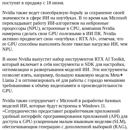
поступят в продажу с 18 июня.
Nvidia также ведет своеобразную борьбу за сохранение своей
значимости в сфере ИИ на ноутбуках. В то время как Microsoft
перекладывает работу ИИ-алгоритмов на нейронные
процессоры (NPU), встроенные в CPU, компания Nvidia
намерена сделать свои GPU полезными в ИИ ПК. Nvidia
активно продвигает свои «ноутбуки с RTX AI», отмечая, что
ее GPU способны выполнять более тяжелые нагрузки ИИ, чем
NPU.
В июне Nvidia выпустит набор инструментов RTX AI Toolkit,
который включает в себя инструменты и SDK для настройки,
оптимизации и развертывания моделей ИИ. Эти инструменты
позволят взять, например, большую языковую модель Meta✴
Llama 2 и оптимизировать её для работы с гораздо меньшими
требованиями к объёму видеопамяти и производительности
GPU.
Nvidia также сотрудничает с Microsoft в разработке базовых
моделей ИИ, которые будут встроены в Windows 11.
«Сотрудничество предоставит разработчикам приложений
удобный интерфейс программирования приложений (API) для
доступа к GPU-ускоренным малым языковым моделям (SLM),
обеспечивающим генерацию с дополненной выборкой (RAG),