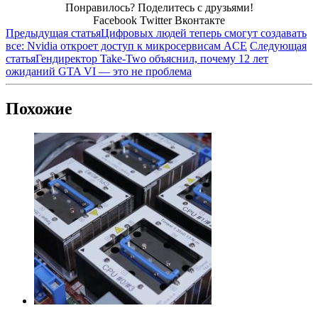
Понравилось? Поделитесь с друзьями!
Facebook
Twitter
Вконтакте
Предыдущая статья
Цифровых людей теперь смогут создавать
все: Nvidia откроет доступ к микросервисам ACE
Следующая
статья
Гендиректор Take-Two объяснил, почему 12 лет
ожиданий GTA VI — это не проблема
Похожие