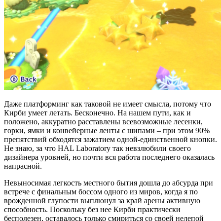
Даже платформинг как таковой не имеет смысла, потому что
Кирби умеет летать. Бесконечно. На нашем пути, как и
положено, аккуратно расставлены всевозможные лесенки,
горки, ямки и конвейерные ленты с шипами – при этом 90%
препятствий обходятся зажатием одной-единственной кнопки.
Не знаю, за что HAL Laboratory так невзлюбили своего
дизайнера уровней, но почти вся работа последнего оказалась
напрасной.
Невыносимая легкость местного бытия дошла до абсурда при
встрече с финальным боссом одного из миров, когда я по
врожденной глупости выплюнул за край арены активную
способность. Поскольку без нее Кирби практически
бесполезен, оставалось только смириться со своей нелепой