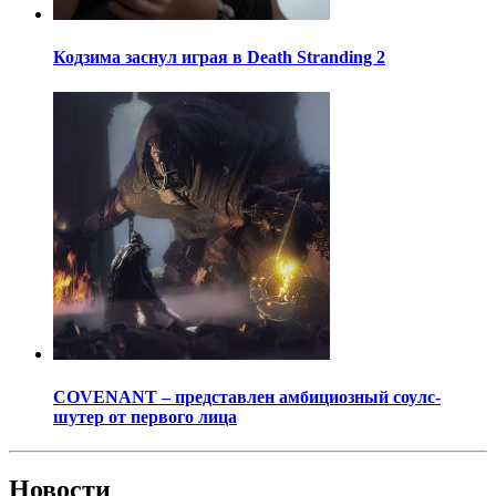
Кодзима заснул играя в Death Stranding 2
COVENANT – представлен амбициозный соулс-
шутер от первого лица
Новости