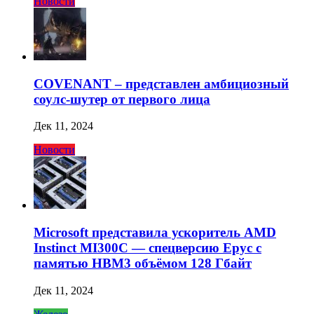
Новости
COVENANT – представлен амбициозный
соулс-шутер от первого лица
Дек 11, 2024
Новости
Microsoft представила ускоритель AMD
Instinct MI300C — спецверсию Epyc с
памятью HBM3 объёмом 128 Гбайт
Дек 11, 2024