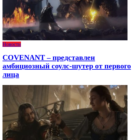
Новости
COVENANT – представлен
амбициозный соулс-шутер от первого
лица