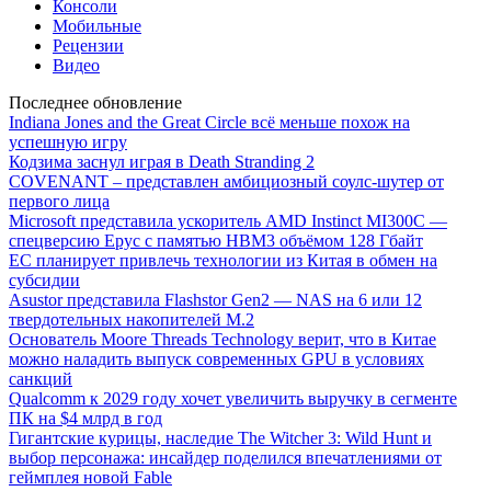
Консоли
Мобильные
Рецензии
Видео
Последнее обновление
Indiana Jones and the Great Circle всё меньше похож на
успешную игру
Кодзима заснул играя в Death Stranding 2
COVENANT – представлен амбициозный соулс-шутер от
первого лица
Microsoft представила ускоритель AMD Instinct MI300C —
спецверсию Epyc с памятью HBM3 объёмом 128 Гбайт
ЕС планирует привлечь технологии из Китая в обмен на
субсидии
Asustor представила Flashstor Gen2 — NAS на 6 или 12
твердотельных накопителей M.2
Основатель Moore Threads Technology верит, что в Китае
можно наладить выпуск современных GPU в условиях
санкций
Qualcomm к 2029 году хочет увеличить выручку в сегменте
ПК на $4 млрд в год
Гигантские курицы, наследие The Witcher 3: Wild Hunt и
выбор персонажа: инсайдер поделился впечатлениями от
геймплея новой Fable