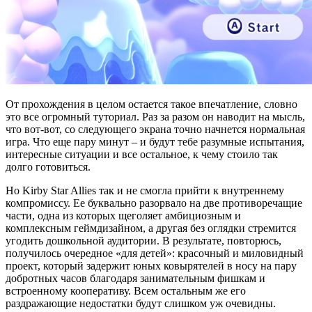
От прохождения в целом остается такое впечатление, словно
это все огромный туториал. Раз за разом он наводит на мысль,
что вот-вот, со следующего экрана точно начнется нормальная
игра. Что еще пару минут – и будут тебе разумные испытания,
интересные ситуации и все остальное, к чему стоило так
долго готовиться.
Но Kirby Star Allies так и не смогла прийти к внутреннему
компромиссу. Ее буквально разорвало на две противоречащие
части, одна из которых щеголяет амбициозным и
комплексным геймдизайном, а другая без оглядки стремится
угодить дошкольной аудитории. В результате, повторюсь,
получилось очередное «для детей»: красочный и миловидный
проект, который задержит юных ковырятелей в носу на пару
добротных часов благодаря занимательным фишкам и
встроенному кооперативу. Всем остальным же его
раздражающие недостатки будут слишком уж очевидны.