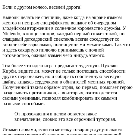
Если с другом колесо, веселей дорога!
Выводы делать не спешишь, даже когда на экране языком
жестов и пестрых спецэффектов вещают об очередном
злодейском вторжении в солнечное королевство дружбы. У
Nintendo, в конце концов, каждый первый сюжет такой, но
слащавый детсадовский спектакль всегда соседствует со
вполне себе взрослыми, полноценными механиками. Так что
и здесь сахарную пилюлю принимаешь с полной
готовностью, ожидая взамен чего-нибудь этакого.
Тем более что идею игра предлагает чудесную. Пухляш
Кирби, видите ли, может не только поглощать способности
других персонажей, но и собирать собственную веселую
шайку, кидаясь сердечками в обитателей местных уровней.
Полученный таким образом отряд, во-первых, помогает герою
разделывать противников, а во-вторых, охотно делится
своими умениями, позволяя комбинировать их самыми
разными способами.
От прохождения в целом остается такое
впечатление, словно это все огромный туториал.
Иными словами, если на метелку товарища дунуть льдом –
получится морозный дворник, хладнокровно сметающий