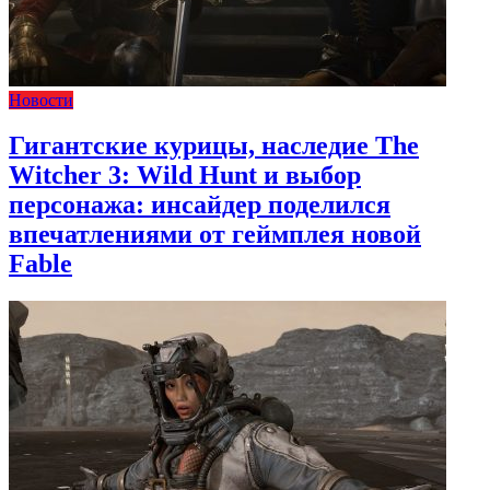
Новости
Гигантские курицы, наследие The
Witcher 3: Wild Hunt и выбор
персонажа: инсайдер поделился
впечатлениями от геймплея новой
Fable