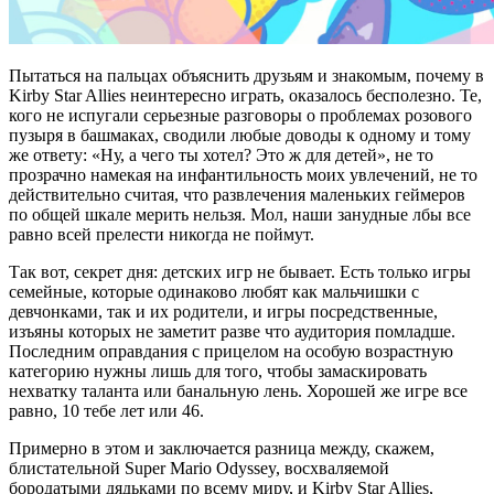
Пытаться на пальцах объяснить друзьям и знакомым, почему в
Kirby Star Allies неинтересно играть, оказалось бесполезно. Те,
кого не испугали серьезные разговоры о проблемах розового
пузыря в башмаках, сводили любые доводы к одному и тому
же ответу: «Ну, а чего ты хотел? Это ж для детей», не то
прозрачно намекая на инфантильность моих увлечений, не то
действительно считая, что развлечения маленьких геймеров
по общей шкале мерить нельзя. Мол, наши занудные лбы все
равно всей прелести никогда не поймут.
Так вот, секрет дня: детских игр не бывает. Есть только игры
семейные, которые одинаково любят как мальчишки с
девчонками, так и их родители, и игры посредственные,
изъяны которых не заметит разве что аудитория помладше.
Последним оправдания с прицелом на особую возрастную
категорию нужны лишь для того, чтобы замаскировать
нехватку таланта или банальную лень. Хорошей же игре все
равно, 10 тебе лет или 46.
Примерно в этом и заключается разница между, скажем,
блистательной Super Mario Odyssey, восхваляемой
бородатыми дядьками по всему миру, и Kirby Star Allies,