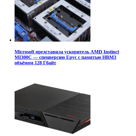
Microsoft представила ускоритель AMD Instinct
MI300C — спецверсию Epyc с памятью HBM3
объёмом 128 Гбайт