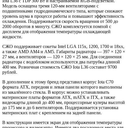
Iota L36 с TDP 300 Вт и настраиваемой RGB-подсветкой.
Модель оснащена тремя 120-мм вентиляторами с
подшипниками гидродинамического типа, которые снижают
уровень шума в процессе работы и повышают эффективность
охлаждения. Поддерживается скорость вращения от 500 до
2000 оборотов в минуту. СЖО комплектуется помпой с
дисплеем для отображения температуры охлаждающей
жидкости.
СЖО поддерживает сокеты Intel LGA 115x, 1200, 1700 и 18xx,
а также AMD AM4 и AM5. Габариты радиатора — 397 × 120 ×
27 мм, а вентиляторов — 120 × 120 × 25 мм. Для соединения
радиатора с водоблоком используются два патрубка длиной
400 мм. Розничная стоимость СЖО Iota L36 составит 9700
рублей.
В дополнение к этому бренд представил корпус Iota C70
формата ATX, передняя и левая панели которого выполнены
из закалённого стекла. В корпус можно устанавливать
материнские платы форматов ATX, mATX и ITX, а также
видеокарты длиной до 400 мм, процессорные кулеры высотой
до 175 мм и до 6 вентиляторов. Поддерживается установка
материнских плат с креплением на задней панели.
В конструкции имеется экран для отображения температуры
процессора и видеокарты. Имеется два посадочных места для