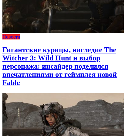
Новости
Гигантские курицы, наследие The
Witcher 3: Wild Hunt и выбор
персонажа: инсайдер поделился
впечатлениями от геймплея новой
Fable