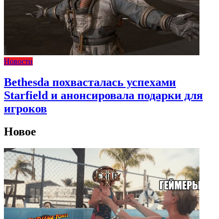
Новости
Bethesda похвасталась успехами
Starfield и анонсировала подарки для
игроков
Новое