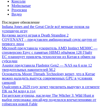
Консоли
Мобильные
Рецензии
Видео
Последнее обновление
Indiana Jones and the Great Circle всё меньше похож на
успешную игру
Кодзима заснул играя в Death Stranding 2
COVENANT – представлен амбициозный соулс-шутер от
первого лица
Microsoft представила ускоритель AMD Instinct MI300C —
спецверсию Epyc с памятью HBM3 объёмом 128 Гбайт
ЕС планирует привлечь технологии из Китая в обмен на
субсидии
Asustor представила Flashstor Gen2 — NAS на 6 или 12
твердотельных накопителей M.2
Основатель Moore Threads Technology верит, что в Китае
можно наладить выпуск современных GPU в условиях
санкций
Qualcomm к 2029 году хочет увеличить выручку в сегменте
ПК на $4 млрд в год
Гигантские курицы, наследие The Witcher 3: Wild Hunt и
выбор персонажа: инсайдер поделился впечатлениями от
геймплея новой Fable