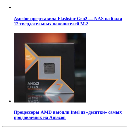
Asustor представила Flashstor Gen2 — NAS на 6 или
12 твердотельных накопителей M.2
Процессоры AMD выбили Intel из «десятки» самых
продаваемых на Amazon