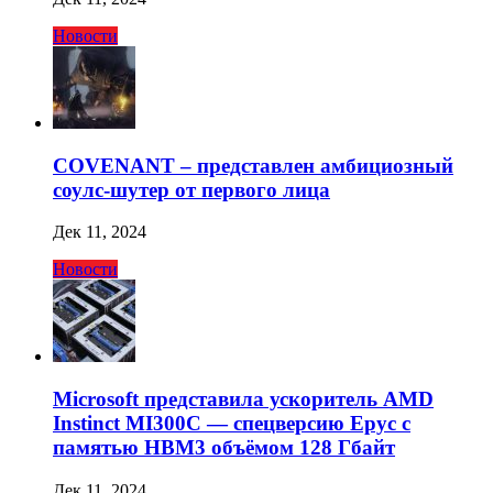
Новости
COVENANT – представлен амбициозный
соулс-шутер от первого лица
Дек 11, 2024
Новости
Microsoft представила ускоритель AMD
Instinct MI300C — спецверсию Epyc с
памятью HBM3 объёмом 128 Гбайт
Дек 11, 2024