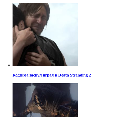
Кодзима заснул играя в Death Stranding 2