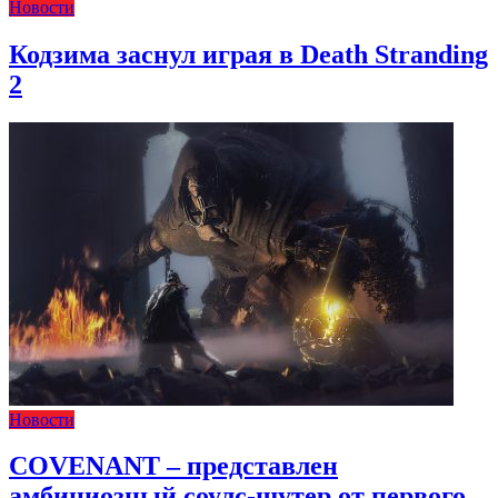
Новости
Кодзима заснул играя в Death Stranding
2
Новости
COVENANT – представлен
амбициозный соулс-шутер от первого