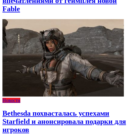
впечатлениями от геймплея новой
Fable
Новости
Bethesda похвасталась успехами
Starfield и анонсировала подарки для
игроков