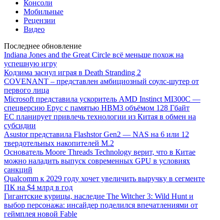
Консоли
Мобильные
Рецензии
Видео
Последнее обновление
Indiana Jones and the Great Circle всё меньше похож на
успешную игру
Кодзима заснул играя в Death Stranding 2
COVENANT – представлен амбициозный соулс-шутер от
первого лица
Microsoft представила ускоритель AMD Instinct MI300C —
спецверсию Epyc с памятью HBM3 объёмом 128 Гбайт
ЕС планирует привлечь технологии из Китая в обмен на
субсидии
Asustor представила Flashstor Gen2 — NAS на 6 или 12
твердотельных накопителей M.2
Основатель Moore Threads Technology верит, что в Китае
можно наладить выпуск современных GPU в условиях
санкций
Qualcomm к 2029 году хочет увеличить выручку в сегменте
ПК на $4 млрд в год
Гигантские курицы, наследие The Witcher 3: Wild Hunt и
выбор персонажа: инсайдер поделился впечатлениями от
геймплея новой Fable