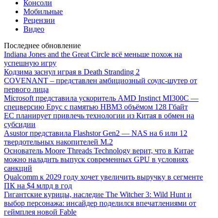
Консоли
Мобильные
Рецензии
Видео
Последнее обновление
Indiana Jones and the Great Circle всё меньше похож на
успешную игру
Кодзима заснул играя в Death Stranding 2
COVENANT – представлен амбициозный соулс-шутер от
первого лица
Microsoft представила ускоритель AMD Instinct MI300C —
спецверсию Epyc с памятью HBM3 объёмом 128 Гбайт
ЕС планирует привлечь технологии из Китая в обмен на
субсидии
Asustor представила Flashstor Gen2 — NAS на 6 или 12
твердотельных накопителей M.2
Основатель Moore Threads Technology верит, что в Китае
можно наладить выпуск современных GPU в условиях
санкций
Qualcomm к 2029 году хочет увеличить выручку в сегменте
ПК на $4 млрд в год
Гигантские курицы, наследие The Witcher 3: Wild Hunt и
выбор персонажа: инсайдер поделился впечатлениями от
геймплея новой Fable