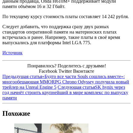
данным продавца, Onda H610M+ поддерживает модули
памяти объёмом 16 и 32 Гбайт.
По текущему курсу стоимость платы составляет 14 242 рубля.
Следует добавить, что поддержка сразу двух разных
стандартов оперативной памяти на материнских платах
встречалась и ранее. Например, такие платы в своё время
выпускались для платформы Intel LGA 775.
Источник
Понравилось? Поделитесь с друзьями!
Facebook
Twitter
Вконтакте
Предыдущая статья
«Будто все части Souls сошлись вместе»:
многообещающая MMORPG Chrono Odyssey получила новый
трейлер на Unreal Engine 5
Следующая статья
SK hynix через
год начнёт строить крупнейший в мире комплекс по выпуску
памяти
Похожие