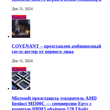
Дек 11, 2024
Новости
COVENANT – представлен амбициозный
соулс-шутер от первого лица
Дек 11, 2024
Новости
Microsoft представила ускоритель AMD
Instinct MI300C — спецверсию Epyc с
памятью HBM3 объёмом 128 Гбайт