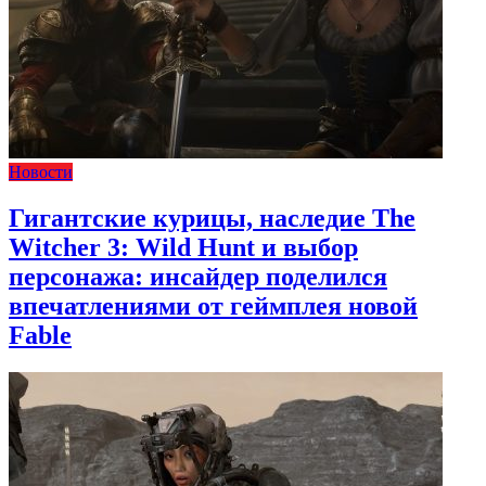
Новости
Гигантские курицы, наследие The
Witcher 3: Wild Hunt и выбор
персонажа: инсайдер поделился
впечатлениями от геймплея новой
Fable