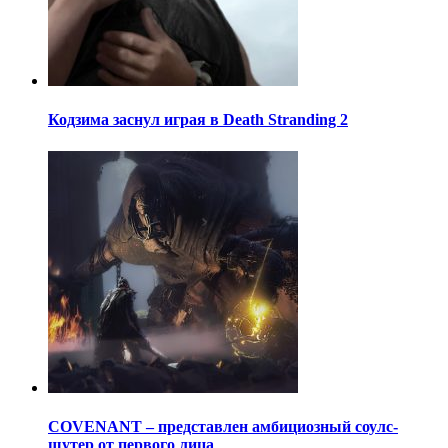
Кодзима заснул играя в Death Stranding 2
COVENANT – представлен амбициозный соулс-
шутер от первого лица