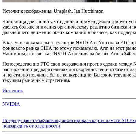
Источник изображения: Unsplash, Ian Hutchinson
Чиновница даёт понять, что данный
пример демонстрирует усп
уделять больше внимания органическому развитию бизнеса и п
дальнейшего движения обеих компаний в бизнесе, как подчеркн
В качестве доказательства успехов NVIDIA и Arm глава FTC п
фондового рынка США по этому показателю. Arm на этот рынок
Напомним, что сделка с NVIDIA оценивала бизнес Arm в $40 мл
Непосредственно FTC свои возражения против сделки между NV
расторжении предварительных договорённостей и отказе от 
и негативно повлияла бы на конкуренцию. Высокие текущие ко
текущим рыночным стратегиям.
Источник
NVIDIA
Предыдущая статья
Samsung анонсировала карты памяти SD Exp
подзарядить от электросети