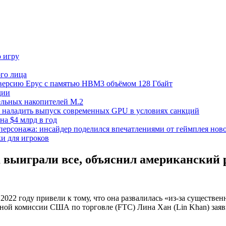
ю игру
го лица
ецверсию Epyc с памятью HBM3 объёмом 128 Гбайт
дии
тельных накопителей M.2
но наладить выпуск современных GPU в условиях санкций
на $4 млрд в год
 персонажа: инсайдер поделился впечатлениями от геймплея ново
ки для игроков
 выиграли все, объяснил американский 
022 году привели к тому, что она развалилась «из-за существен
ной комиссии США по торговле (FTC) Лина Хан (Lin Khan) заяви