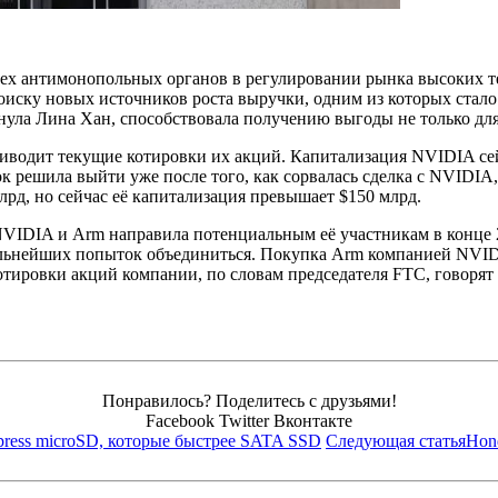
ех антимонопольных органов в регулировании рынка высоких те
оиску новых источников роста выручки, одним из которых стало
ула Лина Хан, способствовала получению выгоды не только для 
риводит текущие котировки их акций. Капитализация NVIDIA сей
 решила выйти уже после того, как сорвалась сделка с NVIDIA
рд, но сейчас её капитализация превышает $150 млрд.
IDIA и Arm направила потенциальным её участникам в конце 20
дальнейших попыток объединиться. Покупка Arm компанией NVI
тировки акций компании, по словам председателя FTC, говорят 
Понравилось? Поделитесь с друзьями!
Facebook
Twitter
Вконтакте
ress microSD, которые быстрее SATA SSD
Следующая статья
Hon