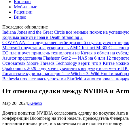
Консоли
Мобильные
Рецензии
Видео
Последнее обновление
Indiana Jones and the Great Circle всё меньше похож на успешну
Кодзима заснул играя в Death Stranding 2
COVENANT – представлен амбициозный соулс-шутер от перво
Microsoft представила ускоритель AMD Instinct MI300C — сп
ЕС планирует привлечь технологии из Китая в обмен на субси
Asustor представила Flashstor Gen2 — NAS на 6 или 12 твердо
Основатель Moore Threads Technology верит, что в Китае мож
Qualcomm к 2029 году хочет увеличить выручку в сегменте ПК 
Гигантские курицы, наследие The Witcher 3: Wild Hunt и выбор
Bethesda похвасталась успехами Starfield и анонсировала подар
От отмены сделки между NVIDIA и Arm
Мар 20, 2024
Железо
Долгие попытки NVIDIA согласовать сделку по покупке Arm в 2
конференции Bloomberg на этой неделе, председатель Федераль
внимания инновациям, и в конечном итоге пошёл на пользу.