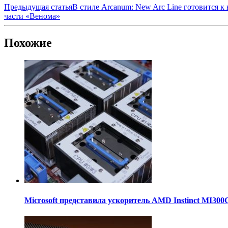
Предыдущая статья
В стиле Arcanum: New Arc Line готовится к
части «Венома»
Похожие
Microsoft представила ускоритель AMD Instinct MI30