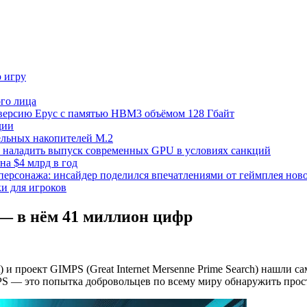
ю игру
го лица
ецверсию Epyc с памятью HBM3 объёмом 128 Гбайт
дии
тельных накопителей M.2
но наладить выпуск современных GPU в условиях санкций
на $4 млрд в год
 персонажа: инсайдер поделился впечатлениями от геймплея ново
ки для игроков
— в нём 41 миллион цифр
 проект GIMPS (Great Internet Mersenne Prime Search) нашли с
PS — это попытка добровольцев по всему миру обнаружить прос