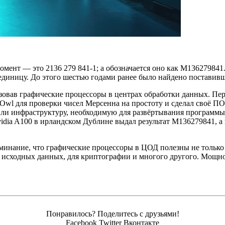
омент — это 2136 279 841-1; а
обозначается оно как M136279841.
ть единицу. До этого шестью годами ранее было найдено постав
ьзовав графические процессоры в центрах обработки данных. Пе
Owl для проверки чисел Мерсенна на простоту и сделал своё ПО
и инфраструктуру, необходимую для развёртывания программы П
Nvidia A100 в ирландском Дублине выдал результат M136279841,
инание, что графические процессоры в ЦОД полезны не только 
о исходных данных, для криптографии и многого другого. Мощно
Понравилось? Поделитесь с друзьями!
Facebook
Twitter
Вконтакте