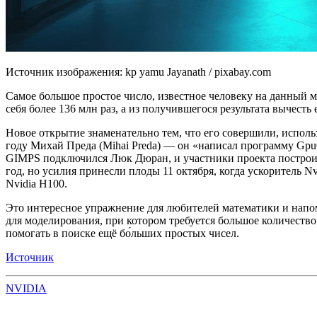
Источник изображения: kp yamu Jayanath / pixabay.com
Самое большое простое число, известное человеку на данный м
себя более 136 млн раз, а из получившегося результата вычес
Новое открытие знаменательно тем, что его совершили, испол
году Михай Преда (Mihai Preda) — он «написал программу Gpu
GIMPS подключился Люк Дюран, и участники проекта построил
год, но усилия принесли плоды 11 октября, когда ускоритель 
Nvidia H100.
Это интересное упражнение для любителей математики и напом
для моделирования, при котором требуется большое количеств
помогать в поиске ещё бо́льших простых чисел.
Источник
NVIDIA