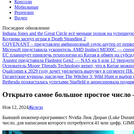
Консоли
Мобильные
Рецензии
Видео
Последнее обновление
Indiana Jones and the Great Circle всё меньше похож на успешну
Кодзима заснул играя в Death Stranding 2
COVENANT – представлен амбициозный соулс-шутер от перво
Microsoft представила ускоритель AMD Instinct MI300C — сп
ЕС планирует привлечь технологии из Китая в обмен на субси
Asustor представила Flashstor Gen2 — NAS на 6 или 12 твердо
Основатель Moore Threads Technology верит, что в Китае мож
Qualcomm к 2029 году хочет увеличить выручку в сегменте ПК 
Гигантские курицы, наследие The Witcher 3: Wild Hunt и выбор
Bethesda похвасталась успехами Starfield и анонсировала подар
Открыто самое большое простое число 
Ноя 12, 2024
Железо
Бывший инженер-программист Nvidia Люк Дюран (Luke Durant) и
число, для написания которого потребуются 41 млн цифр. GIM