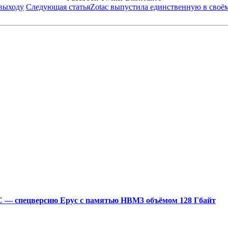
 выходу
Следующая статья
Zotac выпустила единственную в своём
0C — спецверсию Epyc с памятью HBM3 объёмом 128 Гбайт