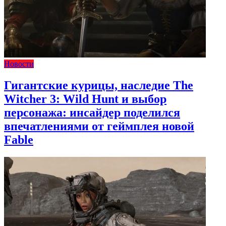
Новости
Гигантские курицы, наследие The
Witcher 3: Wild Hunt и выбор
персонажа: инсайдер поделился
впечатлениями от геймплея новой
Fable