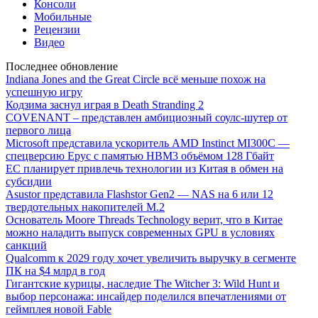
Консоли
Мобильные
Рецензии
Видео
Последнее обновление
Indiana Jones and the Great Circle всё меньше похож на
успешную игру
Кодзима заснул играя в Death Stranding 2
COVENANT – представлен амбициозный соулс-шутер от
первого лица
Microsoft представила ускоритель AMD Instinct MI300C —
спецверсию Epyc с памятью HBM3 объёмом 128 Гбайт
ЕС планирует привлечь технологии из Китая в обмен на
субсидии
Asustor представила Flashstor Gen2 — NAS на 6 или 12
твердотельных накопителей M.2
Основатель Moore Threads Technology верит, что в Китае
можно наладить выпуск современных GPU в условиях
санкций
Qualcomm к 2029 году хочет увеличить выручку в сегменте
ПК на $4 млрд в год
Гигантские курицы, наследие The Witcher 3: Wild Hunt и
выбор персонажа: инсайдер поделился впечатлениями от
геймплея новой Fable