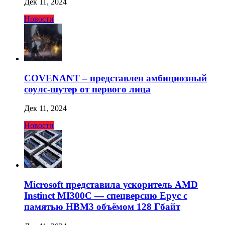
Дек 11, 2024
Новости
COVENANT – представлен амбициозный
соулс-шутер от первого лица
Дек 11, 2024
Новости
Microsoft представила ускоритель AMD
Instinct MI300C — спецверсию Epyc с
памятью HBM3 объёмом 128 Гбайт