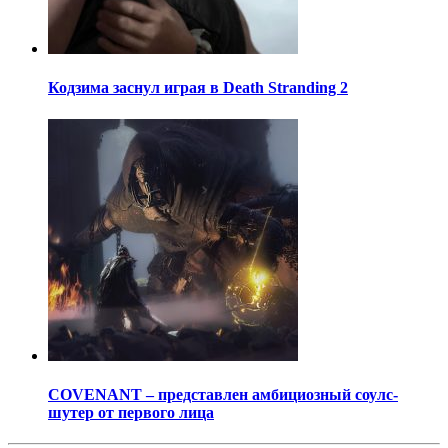
Кодзима заснул играя в Death Stranding 2
COVENANT – представлен амбициозный соулс-
шутер от первого лица