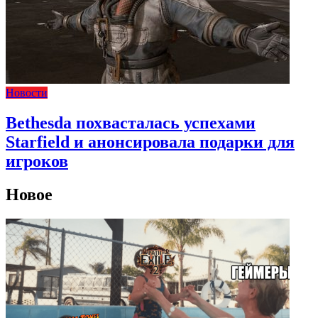
Новости
Bethesda похвасталась успехами
Starfield и анонсировала подарки для
игроков
Новое