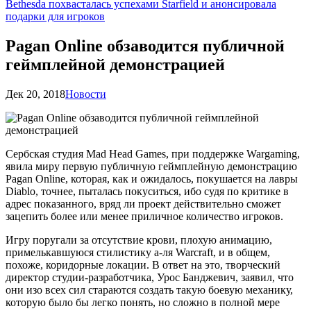
Bethesda похвасталась успехами Starfield и анонсировала
подарки для игроков
Pagan Online обзаводится публичной
геймплейной демонстрацией
Дек 20, 2018
Новости
Сербская студия Mad Head Games, при поддержке Wargaming,
явила миру первую публичную геймплейную демонстрацию
Pagan Online, которая, как и ожидалось, покушается на лавры
Diablo, точнее, пыталась покуситься, ибо судя по критике в
адрес показанного, вряд ли проект действительно сможет
зацепить более или менее приличное количество игроков.
Игру поругали за отсутствие крови, плохую анимацию,
примелькавшуюся стилистику а-ля Warcraft, и в общем,
похоже, коридорные локации. В ответ на это, творческий
директор студии-разработчика, Урос Банджевич, заявил, что
они изо всех сил стараются создать такую боевую механику,
которую было бы легко понять, но сложно в полной мере