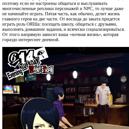
поэтому если не настроены общаться и выслушивать
многочисленные реплики персонажей и NPC, то лучше даже
не начинайте играть. Пятая часть, как обычно, делит жизнь
главного героя на две части. От восхода до заката придется
играть роль ОЯШа: посещать школу, общаться с друзьями,
выполнять домашние задания, и всячески социализироваться.
От этого напрямую зависит ваша «ночная жизнь», которая
гораздо интереснее дневной.