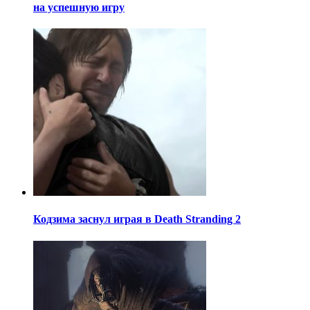
на успешную игру
Кодзима заснул играя в Death Stranding 2