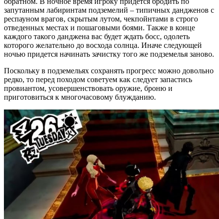
обратном. В ночное время игроку придется бродить по
запутанным лабиринтам подземелий – типичных дандженов с
респауном врагов, скрытым лутом, чекпойнтами в строго
отведенных местах и пошаговыми боями. Также в конце
каждого такого данджена вас будет ждать босс, одолеть
которого желательно до восхода солнца. Иначе следующей
ночью придется начинать зачистку того же подземелья заново.
Поскольку в подземельях сохранять прогресс можно довольно
редко, то перед походом советуем как следует запастись
провиантом, усовершенствовать оружие, броню и
приготовиться к многочасовому блужданию.