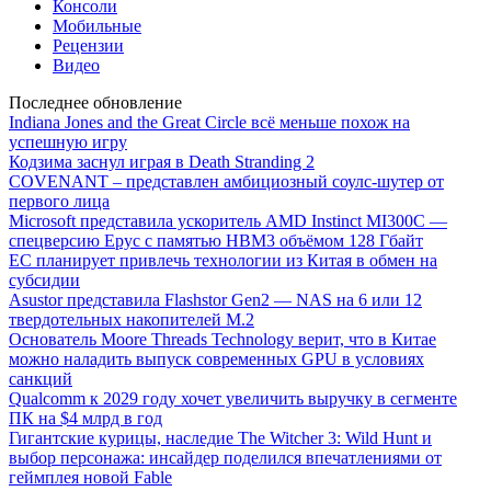
Консоли
Мобильные
Рецензии
Видео
Последнее обновление
Indiana Jones and the Great Circle всё меньше похож на
успешную игру
Кодзима заснул играя в Death Stranding 2
COVENANT – представлен амбициозный соулс-шутер от
первого лица
Microsoft представила ускоритель AMD Instinct MI300C —
спецверсию Epyc с памятью HBM3 объёмом 128 Гбайт
ЕС планирует привлечь технологии из Китая в обмен на
субсидии
Asustor представила Flashstor Gen2 — NAS на 6 или 12
твердотельных накопителей M.2
Основатель Moore Threads Technology верит, что в Китае
можно наладить выпуск современных GPU в условиях
санкций
Qualcomm к 2029 году хочет увеличить выручку в сегменте
ПК на $4 млрд в год
Гигантские курицы, наследие The Witcher 3: Wild Hunt и
выбор персонажа: инсайдер поделился впечатлениями от
геймплея новой Fable