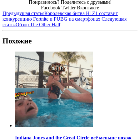
Понравилось? Поделитесь с друзьями!
Facebook
Twitter
Вконтакте
Предыдущая статья
Королевская битва H1Z1 составит
конкуренцию Fortnite и PUBG на смартфонах
Следующая
статья
Обзор The Other Half
Похожие
Indiana Jones and the Great Circle всё меньше похож