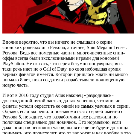
Вполне вероятно, что вы ничего не слышали о серии
японских ролевых игр Persona, а точнее, Shin Megami Tensei:
Persona. Ведь все номерные части и многочисленные спин-
оффы всегда были эксклюзивными играми для консолей
PlayStation. Не сказать, что серия безумно популярная, все-
таки речь идет не о Call of Duty, но своя небольшая армия
верных фанатов имеется. Которой пришлось ждать ни много
ни мало 8 лет, пока создатели разрабатывали полноценную
новую часть.
И вот в 2016 году студия Atlus наконец «разродилась»
долгожданной пятой частью, да так успешно, что многие
фанаты успели окрестить ее одной из самых удачных в серии.
Однако, если вы решили познакомиться с серией именно с
Persona 5, не ждите, что разработчики все разложили по
полочкам специально для новичков. Это нормально, если
даже поиграв несколько часов, вы все еще не будете до конца
понимать, что происходит, что от вас хотят и как вообще в это