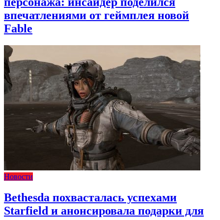
персонажа: инсайдер поделился
впечатлениями от геймплея новой
Fable
Новости
Bethesda похвасталась успехами
Starfield и анонсировала подарки для