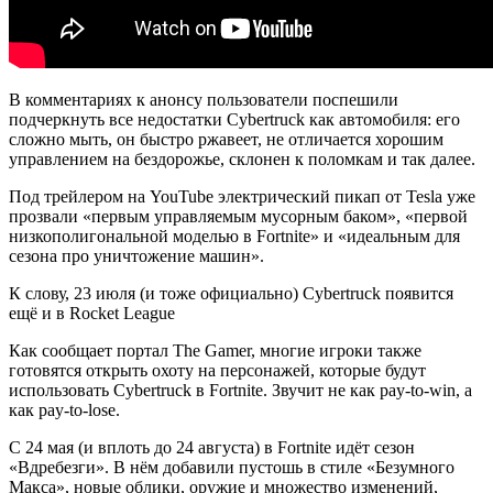
В комментариях к анонсу пользователи поспешили
подчеркнуть все недостатки Cybertruck как автомобиля: его
сложно мыть, он быстро ржавеет, не отличается хорошим
управлением на бездорожье, склонен к поломкам и так далее.
Под трейлером на YouTube электрический пикап от Tesla уже
прозвали «первым управляемым мусорным баком», «первой
низкополигональной моделью в Fortnite» и «идеальным для
сезона про уничтожение машин».
К слову, 23 июля (и тоже официально) Cybertruck появится
ещё и в Rocket League
Как сообщает портал The Gamer, многие игроки также
готовятся открыть охоту на персонажей, которые будут
использовать Cybertruck в Fortnite. Звучит не как pay-to-win, а
как pay-to-lose.
С 24 мая (и вплоть до 24 августа) в Fortnite идёт сезон
«Вдребезги». В нём добавили пустошь в стиле «Безумного
Макса», новые облики, оружие и множество изменений,