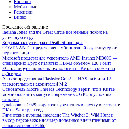
Консоли
Мобильные
Рецензии
Видео
Последнее обновление
Indiana Jones and the Great Circle всё меньше похож на
успешную игру
Кодзима заснул играя в Death Stranding 2
COVENANT – представлен амбициозный соулс-шутер от
первого лица
Microsoft представила ускоритель AMD Instinct MI300C —
спецверсию Epyc с памятью HBM3 объёмом 128 Гбайт
ЕС планирует привлечь технологии из Китая в обмен на
субсидии
Asustor представила Flashstor Gen2 — NAS на 6 или 12
твердотельных накопителей M.2
Основатель Moore Threads Technology верит, что в Китае
можно наладить выпуск современных GPU в условиях
санкций
Qualcomm к 2029 году хочет увеличить выручку в сегменте
ПК на $4 млрд в год
Гигантские курицы, наследие The Witcher 3: Wild Hunt и
выбор персонажа: инсайдер поделился впечатлениями от
геймплея новой Fable