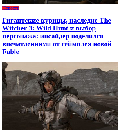
Новости
Гигантские курицы, наследие The
Witcher 3: Wild Hunt и выбор
персонажа: инсайдер поделился
впечатлениями от геймплея новой
Fable