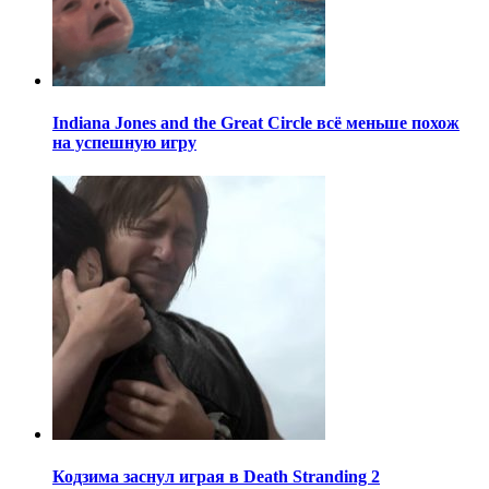
Indiana Jones and the Great Circle всё меньше похож
на успешную игру
Кодзима заснул играя в Death Stranding 2