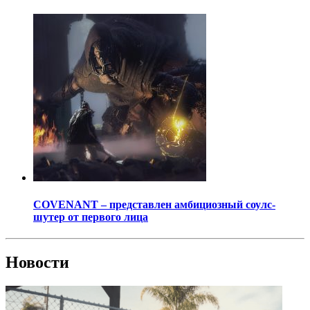
COVENANT – представлен амбициозный соулс-
шутер от первого лица
Новости