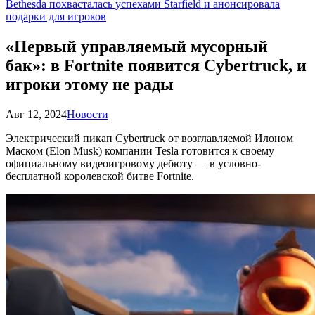
Bethesda похвасталась успехами Starfield и анонсировала
подарки для игроков
«Первый управляемый мусорный
бак»: в Fortnite появится Cybertruck, и
игроки этому не рады
Авг 12, 2024
Новости
Электрический пикап Cybertruck от возглавляемой Илоном
Маском (Elon Musk) компании Tesla готовится к своему
официальному видеоигровому дебюту — в условно-
бесплатной королевской битве Fortnite.