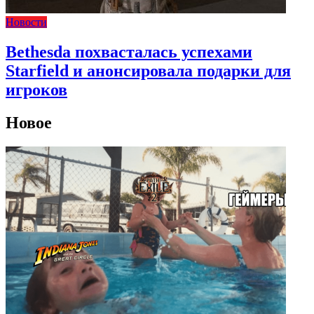
Новости
Bethesda похвасталась успехами
Starfield и анонсировала подарки для
игроков
Новое